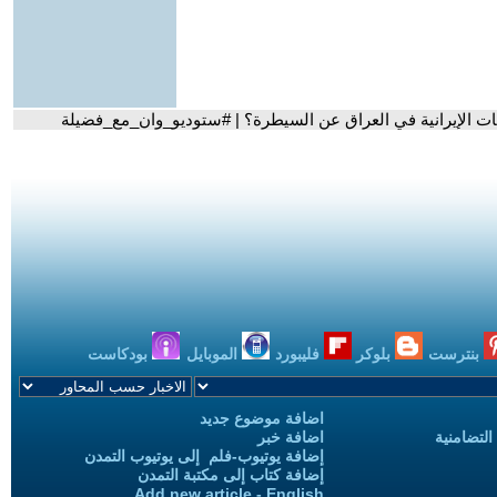
ت الإيرانية في العراق عن السيطرة؟ | #ستوديو_وان_مع_فضيلة
بنترست
بلوكر
فليبورد
الموبايل
بودكاست
اضافة موضوع جديد
التضامنية
اضافة خبر
إضافة يوتيوب-فلم إلى يوتيوب التمدن
إضافة كتاب إلى مكتبة التمدن
Add new article - English