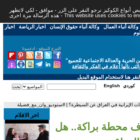
 أنواع الكوكيز نرجو النقر على الزر - موافق - لكي لاتظهر
This website uses cookies to ensure you ge
وكالة أنباء العمال
-
وكالة أنباء حقوق الإنسان
-
اخبار الرياضة
-
اخبار
لوم
التبرع للموقع - ادعمونا
حرية والعدالة الاجتماعية للجميع
"
تى نالها أعلام في الفكر والثقافة
قر هنا لاستخدام الموقع البديل
كوردي
English
ت الإيرانية في العراق عن السيطرة؟ | #ستوديو_وان_مع_فضيلة
اخر الافلام
اف محطة براكة.. هل