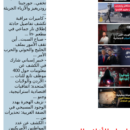
تخفي.. جورجينا
رودريغيز والأزياء الجريئة
...
-
كاميرات مراقبة
تكشف تفاصيل حادثة
إطلاق نار جماعي في
مطعم -In ...
-
صباح السبت.. أين
تقف الأمور بملف
الخليج والحوثي والحرب
الأمر ...
-
خبير إسباني شارك
في الكشف عن
معلومات حول 400
موظف تابع للنات ...
-
الأردن والولايات
المتحدة: اتفاقيات
اقتصادية استراتيجية،
وجنو ...
-
نزيف الهجرة يهدد
الوجود المسيحي في
الضفة الغربية: تحذيرات
من ...
-
الكشف عن عدد
المواطنين الأمريكيين