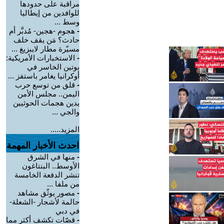
مراقبة على حدودها
للوافدين من إيطاليا
وسط ...
-
هجوم -هجين- مُدبَّر أم
حادث؟ مَن يقف خلف
مسيّرة مطار لايبزيغ ...
-
الاستخبارات الأمريكية:
بوتين الخاسر في
أوكرانيا يغامر باستفز ...
-
قلق من توسع حرب
اليمن.. مجلس الأمن
يدين هجمات الحوثيين
والجي ...
المزيد.....
احدث الأخبار المهمة
-
منها في الشرق
الأوسط.. البنتاغون
تنشر الدفعة الخامسة
من ملفا ...
-
مصور يوثّق مشاهد
حالمة لأشجار -الشعلة-
في دبي
-
قصّات تكشف أكثر مما