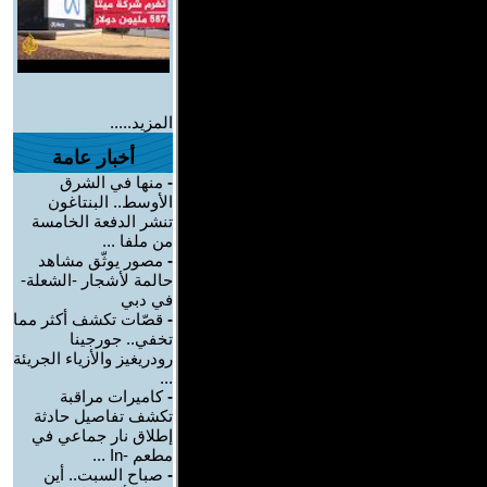
المزيد.....
أخبار عامة
-
منها في الشرق
الأوسط.. البنتاغون
تنشر الدفعة الخامسة
من ملفا ...
-
مصور يوثّق مشاهد
حالمة لأشجار -الشعلة-
في دبي
-
قصّات تكشف أكثر مما
تخفي.. جورجينا
رودريغيز والأزياء الجريئة
...
-
كاميرات مراقبة
تكشف تفاصيل حادثة
إطلاق نار جماعي في
مطعم -In ...
-
صباح السبت.. أين