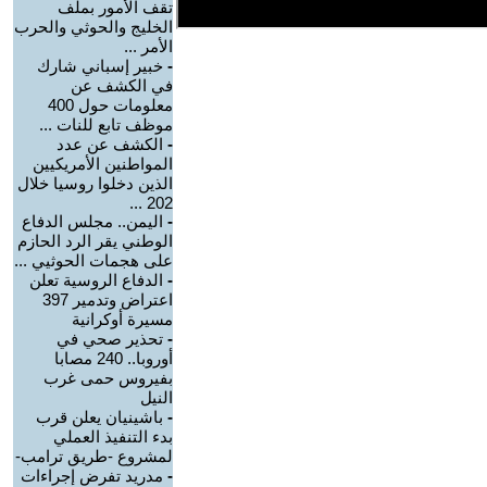
تقف الأمور بملف
الخليج والحوثي والحرب
الأمر ...
-
خبير إسباني شارك
في الكشف عن
معلومات حول 400
موظف تابع للنات ...
-
الكشف عن عدد
المواطنين الأمريكيين
الذين دخلوا روسيا خلال
202 ...
-
اليمن.. مجلس الدفاع
الوطني يقر الرد الحازم
على هجمات الحوثيي ...
-
الدفاع الروسية تعلن
اعتراض وتدمير 397
مسيرة أوكرانية
-
تحذير صحي في
أوروبا.. 240 مصابا
بفيروس حمى غرب
النيل
-
باشينيان يعلن قرب
بدء التنفيذ العملي
لمشروع -طريق ترامب-
-
مدريد تفرض إجراءات