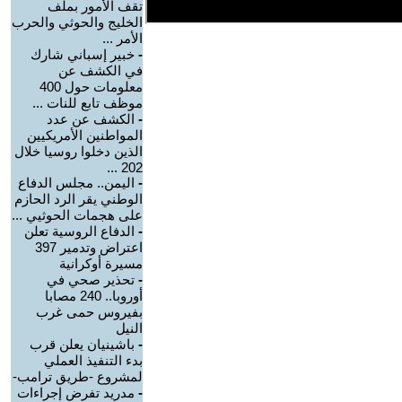
تقف الأمور بملف
الخليج والحوثي والحرب
الأمر ...
-
خبير إسباني شارك
في الكشف عن
معلومات حول 400
موظف تابع للنات ...
-
الكشف عن عدد
المواطنين الأمريكيين
الذين دخلوا روسيا خلال
202 ...
-
اليمن.. مجلس الدفاع
الوطني يقر الرد الحازم
على هجمات الحوثيي ...
-
الدفاع الروسية تعلن
اعتراض وتدمير 397
مسيرة أوكرانية
-
تحذير صحي في
أوروبا.. 240 مصابا
بفيروس حمى غرب
النيل
-
باشينيان يعلن قرب
بدء التنفيذ العملي
لمشروع -طريق ترامب-
-
مدريد تفرض إجراءات