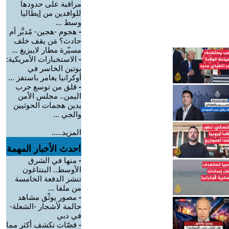
مراقبة على حدودها
للوافدين من إيطاليا
وسط ...
-
هجوم -هجين- مُدبَّر أم
حادث؟ مَن يقف خلف
مسيّرة مطار لايبزيغ ...
-
الاستخبارات الأمريكية:
بوتين الخاسر في
أوكرانيا يغامر باستفز ...
-
قلق من توسع حرب
اليمن.. مجلس الأمن
يدين هجمات الحوثيين
والجي ...
المزيد.....
احدث الأخبار المهمة
-
منها في الشرق
الأوسط.. البنتاغون
تنشر الدفعة الخامسة
من ملفا ...
-
مصور يوثّق مشاهد
حالمة لأشجار -الشعلة-
في دبي
-
قصّات تكشف أكثر مما