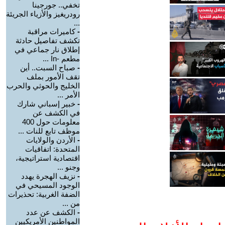
تخفي.. جورجينا
رودريغيز والأزياء الجريئة
...
-
كاميرات مراقبة
تكشف تفاصيل حادثة
إطلاق نار جماعي في
مطعم -In ...
-
صباح السبت.. أين
تقف الأمور بملف
الخليج والحوثي والحرب
الأمر ...
-
خبير إسباني شارك
في الكشف عن
معلومات حول 400
موظف تابع للنات ...
-
الأردن والولايات
المتحدة: اتفاقيات
اقتصادية استراتيجية،
وجنو ...
-
نزيف الهجرة يهدد
الوجود المسيحي في
الضفة الغربية: تحذيرات
من ...
-
الكشف عن عدد
المواطنين الأمريكيين