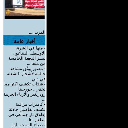
المزيد.....
أخبار عامة
-
منها في الشرق
الأوسط.. البنتاغون
تنشر الدفعة الخامسة
من ملفا ...
-
مصور يوثّق مشاهد
حالمة لأشجار -الشعلة-
في دبي
-
قصّات تكشف أكثر مما
تخفي.. جورجينا
رودريغيز والأزياء الجريئة
...
-
كاميرات مراقبة
تكشف تفاصيل حادثة
إطلاق نار جماعي في
مطعم -In ...
-
صباح السبت.. أين