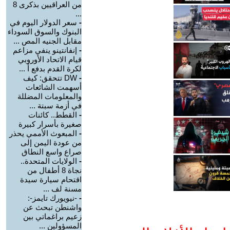
من العراقيين بذكرى 8
...
-
سعر الدولار اليوم في
البنوك والسوق السوداء
مقابل الجنيه المص ...
-
إنفانتينو ينفي مزاعم
قيام الاتحاد الأوروبي
لكرة القدم بدفع أ ...
-
DW تتحقق: كيف
أسهمت الشائعات
والمعلومات المضللة
في أزمة سبتة ...
-
القطط.. كائنات
صغيرة بأسرار كبيرة
-
المبعوث الأممي يحذر
من عودة اليمن إلى
صراع واسع النطاق
-
الولايات المتحدة..
نجاة 8 أطفال من
اقتحام سيارة سيدة
مسنة لف ...
-
-نيويورك تايمز-:
واشنطن تبحث عن
زعيم براغماتي بين
المسؤولين ...