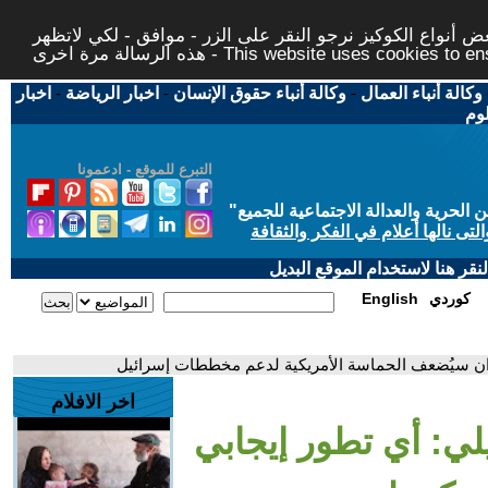
 أنواع الكوكيز نرجو النقر على الزر - موافق - لكي لاتظهر
This website uses cookies to ensure you ge
وكالة أنباء العمال
-
وكالة أنباء حقوق الإنسان
-
اخبار الرياضة
-
اخبار
لوم
التبرع للموقع - ادعمونا
حرية والعدالة الاجتماعية للجميع
"
تى نالها أعلام في الفكر والثقافة
قر هنا لاستخدام الموقع البديل
كوردي
English
إيران سيُضعف الحماسة الأمريكية لدعم مخططات إسرائيل
اخر الافلام
يلي: أي تطور إيجابي