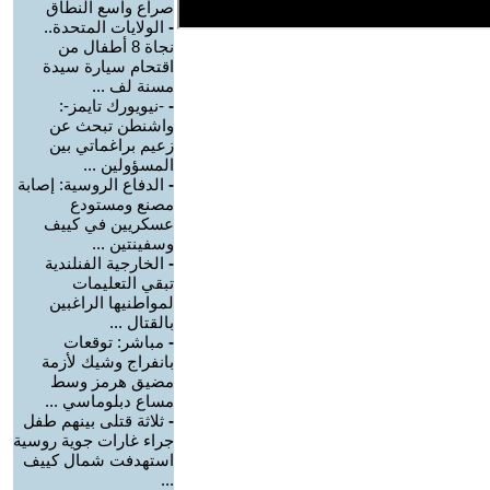
صراع واسع النطاق
-
الولايات المتحدة..
نجاة 8 أطفال من
اقتحام سيارة سيدة
مسنة لف ...
-
-نيويورك تايمز-:
واشنطن تبحث عن
زعيم براغماتي بين
المسؤولين ...
-
الدفاع الروسية: إصابة
مصنع ومستودع
عسكريين في كييف
وسفينتين ...
-
الخارجية الفنلندية
تبقي التعليمات
لمواطنيها الراغبين
بالقتال ...
-
مباشر: توقعات
بانفراج وشيك لأزمة
مضيق هرمز وسط
مساع دبلوماسي ...
-
ثلاثة قتلى بينهم طفل
جراء غارات جوية روسية
استهدفت شمال كييف
...