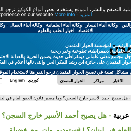
ة التصفح والنشر، الموقع يستخدم بعض أنواع الكوكيز نرجو النق
More info - المزيد
experience on our website
الفن
-
وكالة أنباء اليسار
-
وكالة أنباء العلمانية
-
وكالة أنباء العمال
-
وكا
الاقتصاد
-
اخبار الطب والعلوم
 الرئيسي لمؤسسة الحوار المتمدن
، علمانية، ديمقراطية، تطوعية وغير ربحية
ل مجتمع مدني علماني ديمقراطي حديث يضمن الحرية والعدالة الاجتم
حوار المتمدن على جائزة ابن رشد للفكر الحر والتى نالها أعلام في الفك
م مشاكل تقنية في تصفح الحوار المتمدن نرجو النقر هنا لاستخدام الموقع
كوردي
English
الاخبار
مراكز
الحوار المتمدن
- هل يصبح أحمد الأسير خارج السجن؟ وما مصير قانون العفو العام في لب
 عربية
- هل يصبح أحمد الأسير خارج السجن؟ 
العام في لبنان؟ | #ستوديو_وان_مع_فضيلة