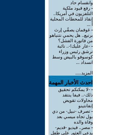
وانقسام حاد
-
رفع قيود ملكية
التلفزيون في أمريكا..
إنقاذ للمحطات المحلية
أ ...
-
غوفمان يصفّي إرث
برنيع.. هل يحمي نتنياهو
من فاتورة الفشل؟
-
-عار عليك!-.. نائبة
ترشق رئيس وزراء
كوسوفو بالبيض وسط
انسداد ...
المزيد.....
احدث الأخبار المهمة
-
-لا يمكنكم تحقيق
ذلك-.. فيفا ينتقد
محاولات تقويض
إنفانتينو
-
تصرف -نبيل- من دي
بول تجاه ميسي بعد
وفاة والده
-
مصر.. فيديو -قديم-
يدعي العثور على طفل