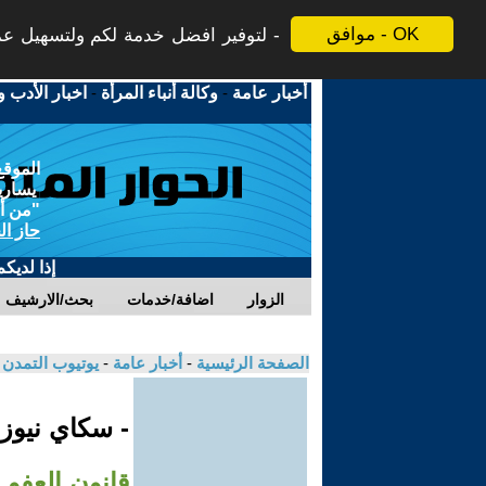
موافق - OK
لتوفير افضل خدمة لكم ولتسهيل عملي
أخبار عامة
-
وكالة أنباء المرأة
-
اخبار الأدب و
الموقع
يسارية
"من أج
حاز ال
إذا لديك
الزوار
اضافة/خدمات
بحث/الارشيف
الصفحة الرئيسية
-
أخبار عامة
-
يوتيوب التمدن
- سكاي نيوز
قانون العفو 