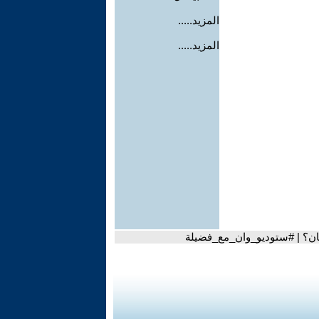
المزيد.....
المزيد.....
نان؟ | #ستوديو_وان_مع_فضيلة