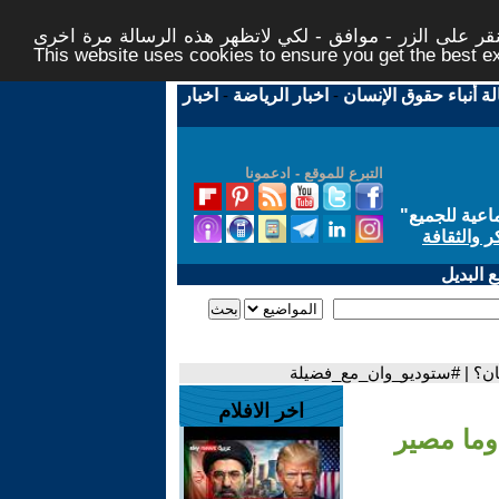
ر على الزر - موافق - لكي لاتظهر هذه الرسالة مرة اخرى -
This website uses cookies to ensure you get the best 
لة أنباء حقوق الإنسان
-
اخبار الرياضة
-
اخبار
التبرع للموقع - ادعمونا
اعية للجميع
"
ر والثقافة
 البديل
نان؟ | #ستوديو_وان_مع_فضيلة
اخر الافلام
وما مصير