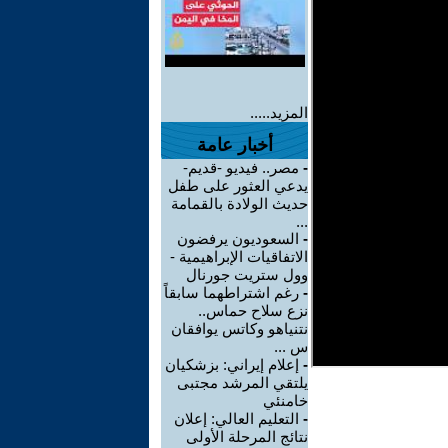
المزيد.....
أخبار عامة
-
مصر.. فيديو -قديم-
يدعي العثور على طفل
حديث الولادة بالقمامة
...
-
السعوديون يرفضون
الاتفاقيات الإبراهيمية -
وول ستريت جورنال
-
رغم اشتراطهما سابقاً
نزع سلاح حماس..
نتنياهو وكاتس يوافقان
س ...
-
إعلام إيراني: بزشكيان
يلتقي المرشد مجتبى
خامنئي
-
التعليم العالي: إعلان
نتائج المرحلة الأولى