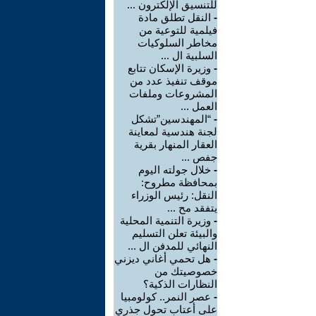
للتنسيق الإلكترون ...
-
النقل تطلق مادة
فيلمية للتوعية من
مخاطر السلوكيات
السلبية ال ...
-
وزيرة الإسكان تتابع
موقف تنفيذ عدد من
المشروعات وملفات
العمل ...
-
“المهندسين”تشكل
لجنة هندسية لمعاينة
العقار المنهار بقرية
جفص ...
-
خلال جولته اليوم
بمحافظة مطروح:
النقل: رئيس الوزراء
يتفقد مح ...
-
وزيرة التنمية المحلية
والبيئة تعلن التسليم
النهائي للمدفن ال ...
-
هل تحمي أغاني ديزني
خصوصيتك من
النظارات الذكية؟
-
عصر النمر.. كولومبيا
على أعتاب تحول جذري