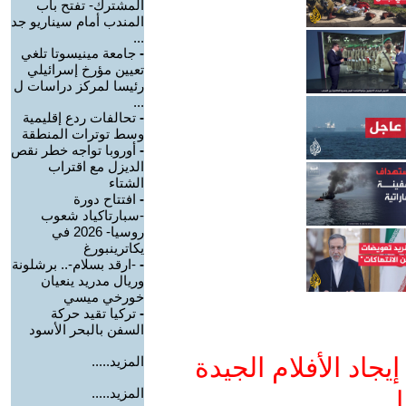
المشترك- تفتح باب
المندب أمام سيناريو جد
...
-
جامعة مينيسوتا تلغي
تعيين مؤرخ إسرائيلي
رئيسا لمركز دراسات ل
...
-
تحالفات ردع إقليمية
وسط توترات المنطقة
-
أوروبا تواجه خطر نقص
الديزل مع اقتراب
الشتاء
-
افتتاح دورة
-سبارتاكياد شعوب
روسيا- 2026 في
يكاترينبورغ
-
-ارقد بسلام-.. برشلونة
وريال مدريد ينعيان
خورخي ميسي
-
تركيا تقيد حركة
السفن بالبحر الأسود
جاد الأفلام الجيدة
المزيد.....
المزيد.....
ا