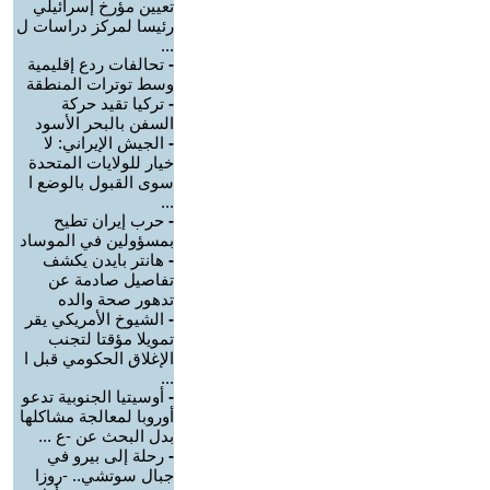
تعيين مؤرخ إسرائيلي
رئيسا لمركز دراسات ل
...
-
تحالفات ردع إقليمية
وسط توترات المنطقة
-
تركيا تقيد حركة
السفن بالبحر الأسود
-
الجيش الإيراني: لا
خيار للولايات المتحدة
سوى القبول بالوضع ا
...
-
حرب إيران تطيح
بمسؤولين في الموساد
-
هانتر بايدن يكشف
تفاصيل صادمة عن
تدهور صحة والده
-
الشيوخ الأمريكي يقر
تمويلا مؤقتا لتجنب
الإغلاق الحكومي قبل ا
...
-
أوسيتيا الجنوبية تدعو
أوروبا لمعالجة مشاكلها
بدل البحث عن -ع ...
-
رحلة إلى بيرو في
جبال سوتشي.. -روزا