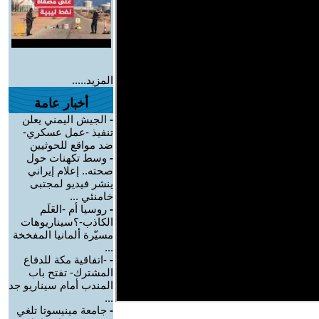
المزيد.....
أخبار عامة
-
الجيش اليمني يعلن
تنفيذ -عمل عسكري-
ضد مواقع للحوثيين
-
وسط تكهنات حول
صحته.. إعلام إيراني
ينشر فيديو لمجتبى
خامنئي ...
-
روسيا أم -العَلَم
الكاذب-؟سيناريوهات
مسيّرة ألمانيا المفخخة
...
-
-اتفاقية مكة للدفاع
المشترك- تفتح باب
المندب أمام سيناريو جد
...
-
جامعة مينيسوتا تلغي