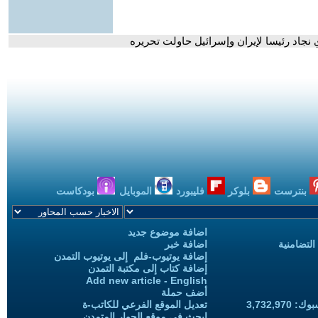
 نجاد رئيسا لإيران وإسرائيل حاولت تحريره
بنترست
بلوكر
فليبورد
الموبايل
بودكاست
اضافة موضوع جديد
التضامنية
اضافة خبر
إضافة يوتيوب-فلم إلى يوتيوب التمدن
إضافة كتاب إلى مكتبة التمدن
Add new article - English
أضف حملة
3,732,97
تعديل الموقع الفرعي للكاتب-ة
ابحث في موقع الحوار المتمدن