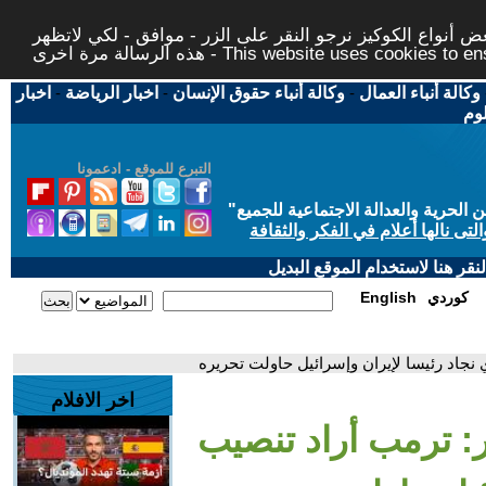
 أنواع الكوكيز نرجو النقر على الزر - موافق - لكي لاتظهر
This website uses cookies to ensure you ge
وكالة أنباء العمال
-
وكالة أنباء حقوق الإنسان
-
اخبار الرياضة
-
اخبار
لوم
التبرع للموقع - ادعمونا
حرية والعدالة الاجتماعية للجميع
"
تى نالها أعلام في الفكر والثقافة
قر هنا لاستخدام الموقع البديل
كوردي
English
 نجاد رئيسا لإيران وإسرائيل حاولت تحريره
اخر الافلام
ر: ترمب أراد تنصيب