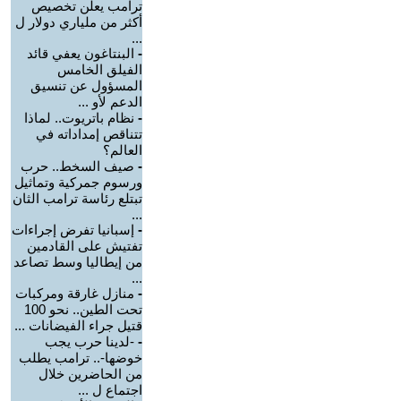
ترامب يعلن تخصيص
أكثر من ملياري دولار ل
...
-
البنتاغون يعفي قائد
الفيلق الخامس
المسؤول عن تنسيق
الدعم لأو ...
-
نظام باتريوت.. لماذا
تتناقص إمداداته في
العالم؟
-
صيف السخط.. حرب
ورسوم جمركية وتماثيل
تبتلع رئاسة ترامب الثان
...
-
إسبانيا تفرض إجراءات
تفتيش على القادمين
من إيطاليا وسط تصاعد
...
-
منازل غارقة ومركبات
تحت الطين.. نحو 100
قتيل جراء الفيضانات ...
-
-لدينا حرب يجب
خوضها-.. ترامب يطلب
من الحاضرين خلال
اجتماع ل ...