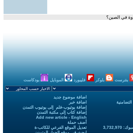
اوة في الصين؟
بنترست
بلوكر
فليبورد
الموبايل
بودكاست
اضافة موضوع جديد
التضامنية
اضافة خبر
إضافة يوتيوب-فلم إلى يوتيوب التمدن
إضافة كتاب إلى مكتبة التمدن
Add new article - English
أضف حملة
3,732,97
تعديل الموقع الفرعي للكاتب-ة
ابحث في موقع الحوار المتمدن