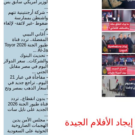
لوزير أمريكي سابق بس
...
-
شركة أرجنتينية تتهم
واشنطن بممارسة
ضغوط -غير لائقة- لإلغاء
م ...
-
أغاني البيبي
المفضلة.. تردد قناة
طيور الجنة 2026 Toyor
Al-Ja ...
-
تحديث البنوك
والشركات.. سعر الدولار
اليوم في مصر مقابل
الجني ...
-
مفاجأة في عيار 21
اليوم.. تراجع جديد في
أسعار الذهب بمصر وتح
...
-
بدون انقطاع.. تردد
قناة طيور الجنة 2026
الجديد على نايل سات
...
جاد الأفلام الجيدة
-
مجلس الأمن يدين
الهجمات الصاروخية
الحوثية على السعودية
ا