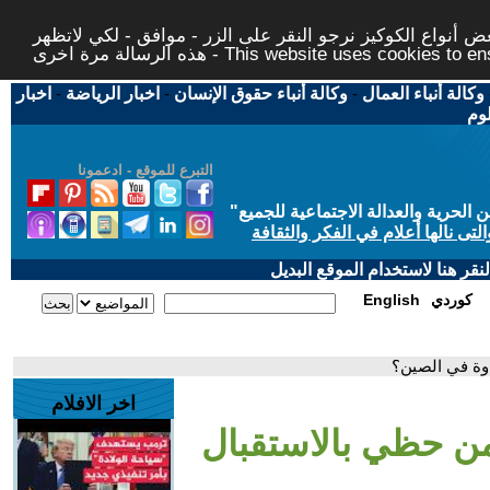
 أنواع الكوكيز نرجو النقر على الزر - موافق - لكي لاتظهر
This website uses cookies to ensure you ge
وكالة أنباء العمال
-
وكالة أنباء حقوق الإنسان
-
اخبار الرياضة
-
اخبار
لوم
التبرع للموقع - ادعمونا
حرية والعدالة الاجتماعية للجميع
"
تى نالها أعلام في الفكر والثقافة
قر هنا لاستخدام الموقع البديل
كوردي
English
اوة في الصين؟
اخر الافلام
من حظي بالاستقبال