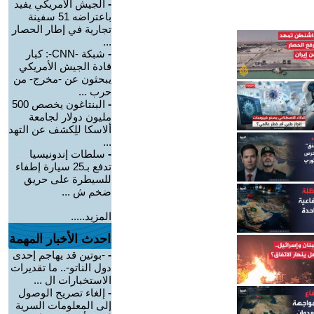
-
الجيش الأمريكي يفيد
باعتراضه 51 سفينة
تجارية في إطار الحصار
...
-
شبكة -CNN-: كبار
قادة الجيش الأمريكي
يبحثون عن -مخرج- من
حرب ...
-
البنتاغون يخصص 500
مليون دولار لجامعة
ألاسكا للِكشف عن التهد
...
-
سلطات إندونيسيا
تدفع بـ25 سيارة إطفاء
للسيطرة على حريق
ضخم ش ...
المزيد.....
احدث الأخبار المهمة
-
-بوتين قد يهاجم إحدى
دول الناتو-.. ما تقديرات
الاستخبارات ال ...
-
إلغاء تصريح الوصول
إلى المعلومات السرية