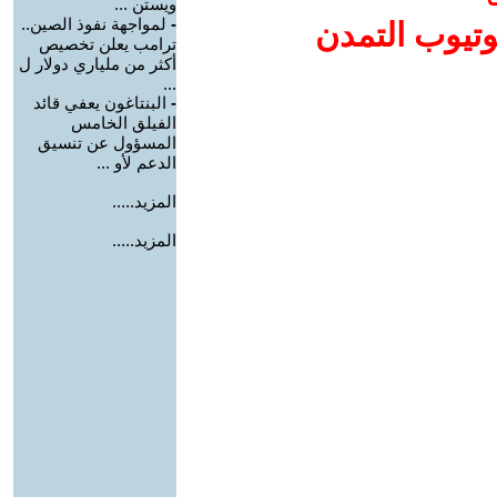
ويستن ...
-
لمواجهة نفوذ الصين..
وتيوب التمدن
ترامب يعلن تخصيص
أكثر من ملياري دولار ل
...
-
البنتاغون يعفي قائد
الفيلق الخامس
المسؤول عن تنسيق
الدعم لأو ...
المزيد.....
المزيد.....