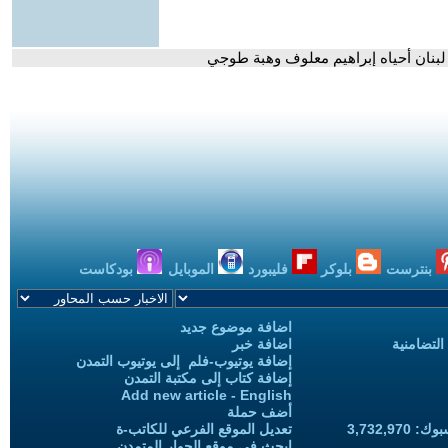
بنان أحياه إبراهيم معلوف وهبة طوجي
بنترست
بلوكر
فليبورد
الموبايل
بودكاست
اضافة موضوع جديد
التضامنية
اضافة خبر
إضافة يوتيوب-فلم إلى يوتيوب التمدن
إضافة كتاب إلى مكتبة التمدن
Add new article - English
أضف حملة
3,732,97
تعديل الموقع الفرعي للكاتب-ة
ابحث في موقع الحوار المتمدن