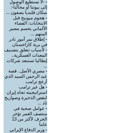
-
-لا نستطيع الوصول
إلى بيوتنا أو محالّنا-:
سكان قلنديا يصفون ...
-
هجوم ميونيخ قبل
الانتخابات: القضاء
الألماني يحسم مصير
المتهم ...
-
إطلاق نمر آمور نادر
في برية كازاخستان
-
لأسباب تتعلق بتصنيف
المعدات العسكرية..
إيطاليا تستبعد شركات
...
-
مصري الأصل.. قصة
عبد الرحمن السيد الذي
أزعج ترامب
-
هل غير ترامب
استراتيجيته تجاه إيران
لنقص الذخيرة وصواريخ
ثاد ...
-
عوامل صحية في
منتصف العمر تؤخر
الخرف لأكثر من 13
عاما
-
وزير الدفاع الإيراني