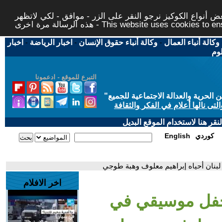
 أنواع الكوكيز نرجو النقر على الزر - موافق - لكي لاتظهر
This website uses cookies to ensure you ge
وكالة أنباء العمال
-
وكالة أنباء حقوق الإنسان
-
اخبار الرياضة
-
اخبار
لوم
التبرع للموقع - ادعمونا
حرية والعدالة الاجتماعية للجميع
"
تى نالها أعلام في الفكر والثقافة
قر هنا لاستخدام الموقع البديل
كوردي
English
بنان أحياه إبراهيم معلوف وهبة طوجي
اخر الافلام
 حفل موسيقي في