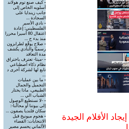
-
كيف صنع توم هولاند
أسلوبه الخاص إلى
جانب زيندايا على
السجادة ...
-
نادي الأسير
الفلسطيني: إعادة
اعتقال 80 أسيرا محررا
منذ بدء ح ...
-
صلاح يوقّع لطرابزون
رسميًا والنادي يكشف
مدة التعاقد
-
-ميتا- تعترف باختراق
نظام ذكاء اصطناعي
تابع لها لشركة أخرى د
...
-
ما بين عمليات
التجميل والجمال
الطبيعي، ماذا يختار
الشباب الي ...
-
-لا نستطيع الوصول
إلى بيوتنا أو محالّنا-:
سكان قلنديا يصفون ...
جاد الأفلام الجيدة
-
هجوم ميونيخ قبل
الانتخابات: القضاء
ا
الألماني يحسم مصير