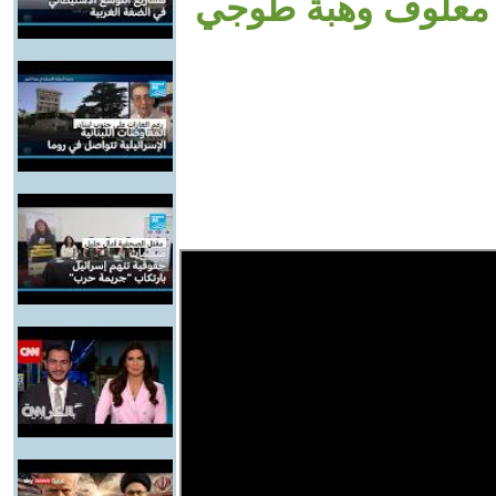
يم معلوف وهبة طوجي