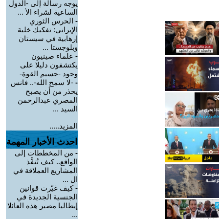
يوجه رسالة إلى -الدول
الساعية لشراء الأ ...
-
الحرس الثوري
الإيراني: تفكيك خلية
إرهابية في سيستان
وبلوجستا ...
-
علماء صينيون
يكتشفون دليلا على
وجود -جسيم القوة-
-
-لا سمح الله-.. فانس
يحذر من أن يصبح
المصري عبدالرحمن
السيد ...
المزيد.....
احدث الأخبار المهمة
-
من المخططات إلى
الواقع.. كيف تُنفَّذ
المشاريع العملاقة في
ال ...
-
كيف غيّرت قوانين
الجنسية الجديدة في
إيطاليا مصير هذه العائلا
...