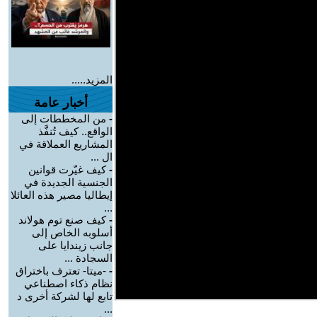
المزيد.....
أخبار عامة
-
من المخططات إلى
الواقع.. كيف تُنفَّذ
المشاريع العملاقة في
ال ...
-
كيف غيّرت قوانين
الجنسية الجديدة في
إيطاليا مصير هذه العائلا
...
-
كيف صنع توم هولاند
أسلوبه الخاص إلى
جانب زيندايا على
السجادة ...
-
-ميتا- تعترف باختراق
نظام ذكاء اصطناعي
تابع لها لشركة أخرى د
...