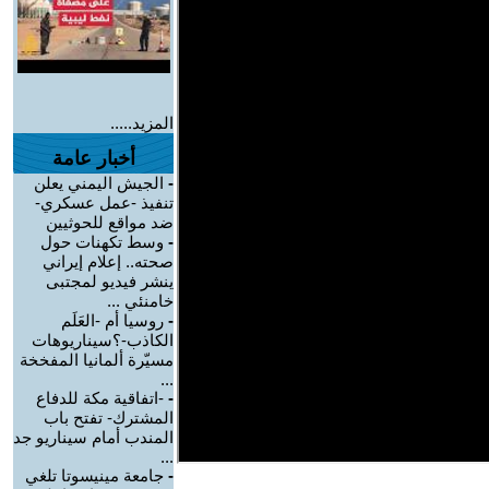
المزيد.....
أخبار عامة
-
الجيش اليمني يعلن
تنفيذ -عمل عسكري-
ضد مواقع للحوثيين
-
وسط تكهنات حول
صحته.. إعلام إيراني
ينشر فيديو لمجتبى
خامنئي ...
-
روسيا أم -العَلَم
الكاذب-؟سيناريوهات
مسيّرة ألمانيا المفخخة
...
-
-اتفاقية مكة للدفاع
المشترك- تفتح باب
المندب أمام سيناريو جد
...
-
جامعة مينيسوتا تلغي