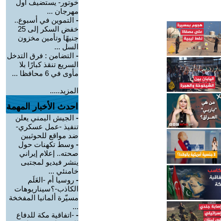
خوتور- يستضيف أول
مهرجان ...
-
التموين في أسبوع..
خفض السكر إلى 25
جنيهًا وتأمين مخزون
السل ...
-
التضامن : فرق التدخل
السريع تنقذ كبارًا بلا
مأوى في 6 محافظا ...
المزيد.....
احدث الأخبار المهمة
-
الجيش اليمني يعلن
تنفيذ -عمل عسكري-
ضد مواقع للحوثيين
-
وسط تكهنات حول
صحته.. إعلام إيراني
ينشر فيديو لمجتبى
خامنئي ...
-
روسيا أم -العَلَم
الكاذب-؟سيناريوهات
مسيّرة ألمانيا المفخخة
...
-
-اتفاقية مكة للدفاع