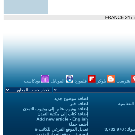
بنترست
بلوكر
فليبورد
الموبايل
بودكاست
اضافة موضوع جديد
التضامنية
اضافة خبر
إضافة يوتيوب-فلم إلى يوتيوب التمدن
إضافة كتاب إلى مكتبة التمدن
Add new article - English
أضف حملة
3,732,97
تعديل الموقع الفرعي للكاتب-ة
ابحث في موقع الحوار المتمدن