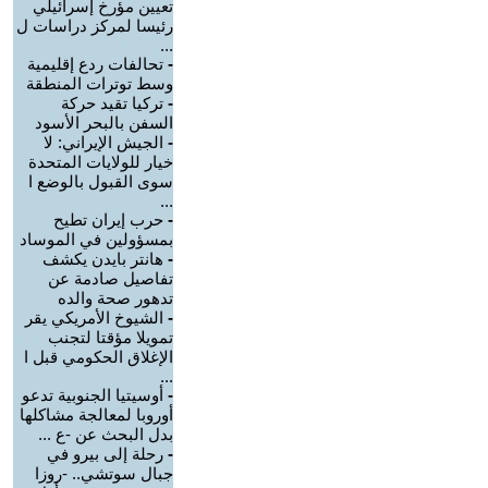
تعيين مؤرخ إسرائيلي
رئيسا لمركز دراسات ل
...
-
تحالفات ردع إقليمية
وسط توترات المنطقة
-
تركيا تقيد حركة
السفن بالبحر الأسود
-
الجيش الإيراني: لا
خيار للولايات المتحدة
سوى القبول بالوضع ا
...
-
حرب إيران تطيح
بمسؤولين في الموساد
-
هانتر بايدن يكشف
تفاصيل صادمة عن
تدهور صحة والده
-
الشيوخ الأمريكي يقر
تمويلا مؤقتا لتجنب
الإغلاق الحكومي قبل ا
...
-
أوسيتيا الجنوبية تدعو
أوروبا لمعالجة مشاكلها
بدل البحث عن -ع ...
-
رحلة إلى بيرو في
جبال سوتشي.. -روزا