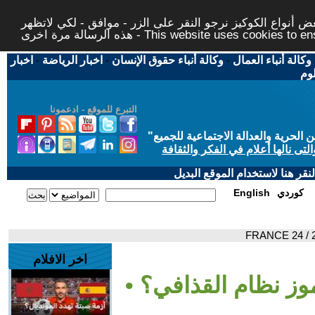
 أنواع الكوكيز نرجو النقر على الزر - موافق - لكي لاتظهر
This website uses cookies to ensure you ge
وكالة أنباء العمال
-
وكالة أنباء حقوق الإنسان
-
اخبار الرياضة
-
اخبار
لوم
التبرع للموقع - ادعمونا
حرية والعدالة الاجتماعية للجميع
"
تى نالها أعلام في الفكر والثقافة
قر هنا لاستخدام الموقع البديل
كوردي
English
اخر الافلام
رموز نظام القذافي؟ •