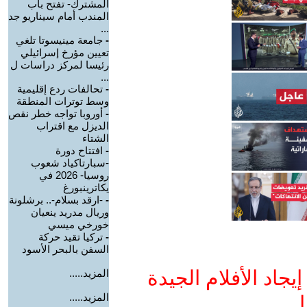
المشترك- تفتح باب
المندب أمام سيناريو جد
...
-
جامعة مينيسوتا تلغي
تعيين مؤرخ إسرائيلي
رئيسا لمركز دراسات ل
...
-
تحالفات ردع إقليمية
وسط توترات المنطقة
-
أوروبا تواجه خطر نقص
الديزل مع اقتراب
الشتاء
-
افتتاح دورة
-سبارتاكياد شعوب
روسيا- 2026 في
يكاترينبورغ
-
-ارقد بسلام-.. برشلونة
وريال مدريد ينعيان
خورخي ميسي
-
تركيا تقيد حركة
السفن بالبحر الأسود
جاد الأفلام الجيدة
المزيد.....
المزيد.....
ا