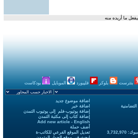
يفعل ما أريده منه
بنترست
بلوكر
فليبورد
الموبايل
بودكاست
اضافة موضوع جديد
التضامنية
اضافة خبر
إضافة يوتيوب-فلم إلى يوتيوب التمدن
إضافة كتاب إلى مكتبة التمدن
Add new article - English
أضف حملة
3,732,97
تعديل الموقع الفرعي للكاتب-ة
ابحث في موقع الحوار المتمدن