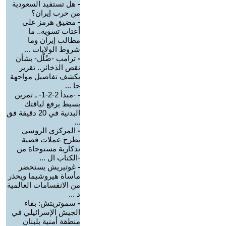
-
هل تستفيد السعودية
من حرب إيران؟
-
مضيق هرمز على
أعتاب تسوية.. ما
مطالب إيران وما
شروط الولايات ...
-
ترامب -ضُلّل- بشأن
نقص الذخائر.. تقرير
يكشف تفاصيل مواجهة
حا ...
-
-مبدأ 2-2-1- ـ تمرين
بسيط يرفع لياقتك
البدنية في 20 دقيقة فق
...
-
المركزي الروسي
يطرح عملات فضية
تذكارية مستوحاة من
-الكتاب ال ...
-
غوتيريش يستحضر
مأساة هيروشيما ويحذر
من الانقسامات العالمية
د ...
-
سموتريتش: بقاء
الجيش الإسرائيلي في
منطقة أمنية بلبنان