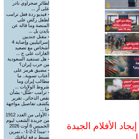
لطائر صحراوي نادر
على أر ...
-
فيديو ردة فعل ترامب
لطفل ركض على
المنصة وما قاله عن
بايدن يل ...
-
مقتل جنديين
إسرائيليين وإصابة 4
أشخاص مع تصعيد
الغارات على ج ...
-
هل تستفيد السعودية
من حرب إيران؟
-
مضيق هرمز على
أعتاب تسوية.. ما
مطالب إيران وما
شروط الولايات ...
-
ترامب -ضُلّل- بشأن
نقص الذخائر.. تقرير
يكشف تفاصيل مواجهة
حا ...
-
الأولى من العدد 1912
من جريدة الشعب ليوم
جاد الأفلام الجيدة
الخميس 6 أوت 2026
-
-مبدأ 2-2-1- ـ تمرين
ا
بسيط يرفع لياقتك