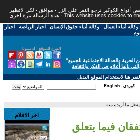
 أنواع الكوكيز نرجو النقر على الزر - موافق - لكي لاتظهر
This website uses cookies to ensure you ge
وكالة أنباء العمال
-
وكالة أنباء حقوق الإنسان
-
اخبار الرياضة
-
اخبار
لوم
التبرع للموقع - ادعمونا
حرية والعدالة الاجتماعية للجميع
"
تى نالها أعلام في الفكر والثقافة
قر هنا لاستخدام الموقع البديل
كوردي
English
يفعل ما أريده منه
اخر الافلام
تفقان فيما يتعلق