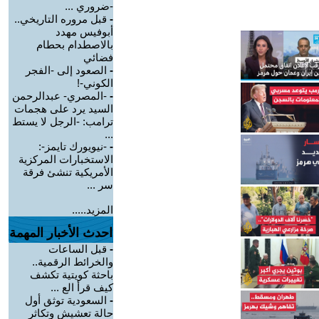
-ضروري ...
-
قبل مروره التاريخي..
أبوفيس مهدد
بالاصطدام بحطام
فضائي
-
الصعود إلى -الفجر
الكوني-!
-
-المصري- عبدالرحمن
السيد يرد على هجمات
ترامب: -الرجل لا يستط
...
-
-نيويورك تايمز-:
الاستخبارات المركزية
الأمريكية تنشئ فرقة
سر ...
المزيد.....
احدث الأخبار المهمة
-
قبل الساعات
والخرائط الرقمية..
باحثة كويتية تكشف
كيف قرأ الع ...
-
السعودية توثق أول
حالة تعشيش وتكاثر