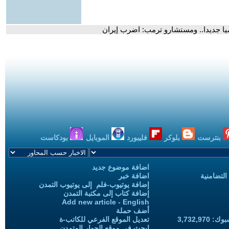
ميا جديدا.. ومستشارو ترمب: اضرب إيران
بنترست
بلوكر
فليبورد
الموبايل
بودكاست
اضافة موضوع جديد
التضامنية
اضافة خبر
إضافة يوتيوب-فلم إلى يوتيوب التمدن
إضافة كتاب إلى مكتبة التمدن
Add new article - English
أضف حملة
3,732,97
تعديل الموقع الفرعي للكاتب-ة
ابحث في موقع الحوار المتمدن