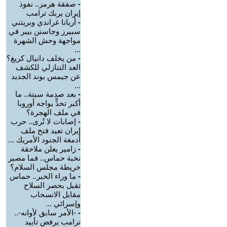
-
صفقة هرمز.. نفوذ
إيران يربك ترامب
-
أريانا غراندي وبريتني
سبيرز وجاستن بيبر في
مواجهة وحش الشهرة
...
-
من يخلف دانيال كريغ؟
العد التنازلي للكشف
عن جيمس بوند الجديد
...
-
بعد صدمة سبتة.. ما
أكبر تحدٍّ يواجه أوروبا
في ملف الهجرة؟
-
إصابات لا تُرى.. حرب
إيران تعيد فتح ملف
أدمغة الجنود الأمريك ...
-
زامير يعلن ملاحقة
نخبة حماس.. فما مصير
خريطة مجلس السلام؟
-
ما وراء الخبر.. حماس
تقبل بحصر السلاح
مقابل الانسحاب
وإسرائي ...
-
-الأمر سابق لأوانه-..
ترامب يرفض تأييد