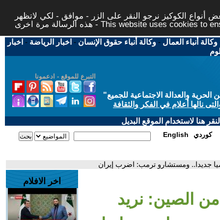
 أنواع الكوكيز نرجو النقر على الزر - موافق - لكي لاتظهر
This website uses cookies to ensure you ge
وكالة أنباء العمال
-
وكالة أنباء حقوق الإنسان
-
اخبار الرياضة
-
اخبار
لوم
التبرع للموقع - ادعمونا
حرية والعدالة الاجتماعية للجميع
"
تى نالها أعلام في الفكر والثقافة
قر هنا لاستخدام الموقع البديل
كوردي
English
ميا جديدا.. ومستشارو ترمب: اضرب إيران
اخر الافلام
من الصين: نريد