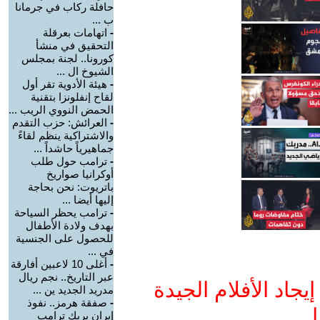
حافلة ركاب في جرمانا
ب ...
-
اتهامات بعرقلة
التحقيق في منشأ
كورونا.. لجنة بمجلس
الشيوخ ال ...
-
هيئة الأدوية تقر أول
لقاح إنفلونزا بتقنية
الحمض النووي الريب ...
-
العرائش: حزب التقدم
والاشتراكية ينظم لقاءً
جماهيرياً حاشداً ...
-
ترامب حول طلب
أوكرانيا صواريخ
باتريوت: نحن بحاجة
إليها أيضا ...
-
ترامب يحظر السياحة
بهدف ولادة الأطفال
للحصول على الجنسية
في ...
-
أغلى 10 لاعبين أفارقة
عبر التاريخ.. نجم ريال
جاد الأفلام الجيدة
مدريد الجديد ين ...
-
صفقة هرمز.. نفوذ
ا
إيران يربك ترامب