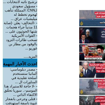
ترشيح نائبه لانتخابات ...
-
مسؤول سعودي
لـCNN: المملكة تتأهب
لهجوم تخطط له
ميليشيات عراق ...
-
-التحالف- يعلن -إصابة
11 مدنياً جراء هجمات
شنها الحوثيون على ...
-
القوات الأمريكية
تسحب طائرات التزود
بالوقود من مطار بن
غوريو ...
المزيد.....
احدث الأخبار المهمة
-
مصدر دبلوماسي:
ألمانيا ستستخدم
أسلحة تقليدية في
المناورات ال ...
-
-لا حاجة للاستيراد هذا
الموسم-.. سوريا تحقّق
الاكتفاء الذاتي ...
-
قتلى وجرحى بانفجار
عبوة ناسفة استهدفت