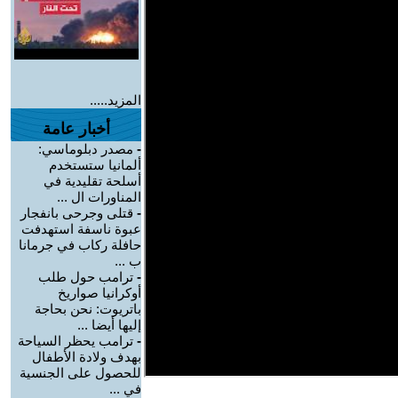
المزيد.....
أخبار عامة
-
مصدر دبلوماسي:
ألمانيا ستستخدم
أسلحة تقليدية في
المناورات ال ...
-
قتلى وجرحى بانفجار
عبوة ناسفة استهدفت
حافلة ركاب في جرمانا
ب ...
-
ترامب حول طلب
أوكرانيا صواريخ
باتريوت: نحن بحاجة
إليها أيضا ...
-
ترامب يحظر السياحة
بهدف ولادة الأطفال
للحصول على الجنسية
في ...