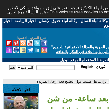
 أنواع الكوكيز نرجو النقر على الزر - موافق - لكي لاتظهر
This website uses cookies to ensure you ge
وكالة أنباء العمال
-
وكالة أنباء حقوق الإنسان
-
اخبار الرياضة
-
اخبار
لوم
التبرع للموقع - ادعمونا
حرية والعدالة الاجتماعية للجميع
"
تى نالها أعلام في الفكر والثقافة
قر هنا لاستخدام الموقع البديل
كوردي
English
ران.. هل طلبت دول الخليج فعلا إرجاء الضربة؟
اخر الافلام
 بعد ساعة- من شن