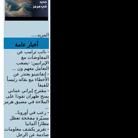
المزيد.....
أخبار عامة
-
نائب ترامب عن
المفاوضات مع
الإيرانيين: -يصعب
التعامل معهم ون ...
-
إنفانتينو يعتذر عن
الأخطاء مع بقائه رئيساً
للفيفا
-
مقترح إيراني عماني
يمنح طهران نفوذا على
الملاحة في مضيق هرمز
...
-
رعب في أوروبا..
مسيّرة مفخخة تعطل
مطارا ألمانيا
-
تقرير يكشف معلومات
صادمة عن الرجل