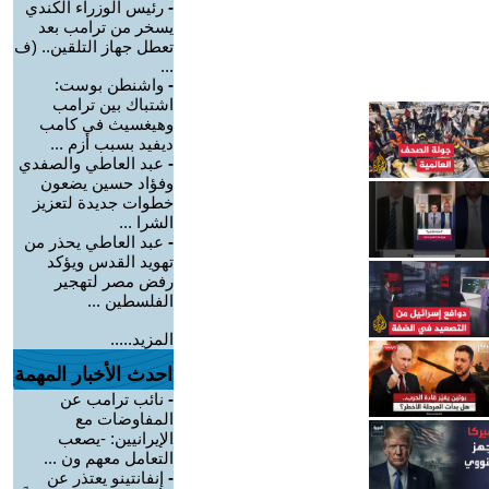
-
رئيس الوزراء الكندي
يسخر من ترامب بعد
تعطل جهاز التلقين.. (ف
...
-
واشنطن بوست:
اشتباك بين ترامب
وهيغسيث في كامب
ديفيد بسبب أزم ...
-
عبد العاطي والصفدي
وفؤاد حسين يضعون
خطوات جديدة لتعزيز
الشرا ...
-
عبد العاطي يحذر من
تهويد القدس ويؤكد
رفض مصر لتهجير
الفلسطين ...
المزيد.....
احدث الأخبار المهمة
-
نائب ترامب عن
المفاوضات مع
الإيرانيين: -يصعب
التعامل معهم ون ...
-
إنفانتينو يعتذر عن