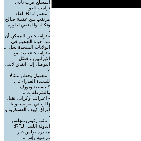
المسلح قرب نادي
ترامب للغو ...
-
مختار لـRT: لقاء
مرتقب بين عقيلة صالح
وتكالة والمنفي لبلورة
...
-
ترامب: من الممكن أن
تبدأ حياة الجحيم في
الولايات المتحدة بحل ...
-
ترامب: نتحدث مع
الإيرانيين وأفضّل
التوصل إلى اتفاق لأنني
لا ...
-
مجهول يحطم تمثالا
للسيدة العذراء في
كنيسة بنيويورك
والشرطة ت ...
-
اعتراف أوكراني ثقيل:
زالوجني يقر بسقوط
أوراق كييف العسكرية و
...
-
نائب رئيس مجلس
الدولة الليبي لـRT:
مبادرة بولس غير
مرضية وإس ...