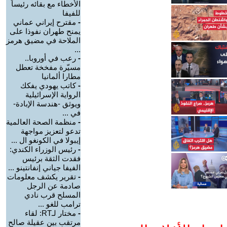
الأخطاء مع بقائه رئيساً
للفيفا
-
مقترح إيراني عماني
يمنح طهران نفوذا على
الملاحة في مضيق هرمز
...
-
رعب في أوروبا..
مسيّرة مفخخة تعطل
مطارا ألمانيا
-
كاتب يهودي يفكك
الرواية الإسرائيلية
ويوثق -هندسة الإبادة-
في ...
-
منظمة الصحة العالمية
تدعو لتعزيز مواجهة
إيبولا في الكونغو ال ...
-
رئيس الوزراء الكندي:
فقدت الثقة برئيس
الفيفا جياني إنفانتينو ...
-
تقرير يكشف معلومات
صادمة عن الرجل
المسلح قرب نادي
ترامب للغو ...
-
مختار لـRT: لقاء
مرتقب بين عقيلة صالح