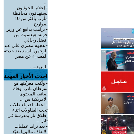
...
-
إعلام: الحوثيون
يستهدفون محافظة
مأرب بأكثر من 10
صواريخ
-
ترامب يدافع عن وزير
حربه: هيغسيث من
أفضل رجالي
-
هجوم مصري على عبد
الرحمن السيد بعد حديثه
المسيء عن مصر
المزيد.....
احدث الأخبار المهمة
-
وثّقت معركتها مع
سرطان نادر.. وفاة
صانعة المحتوى
الأمريكية س ...
-
لحظة احتماء طلاب
تحت الطاولات أثناء
إطلاق نار بمدرسة في
تايل ...
-
بعد تزايد عمليات
الإنقاذ.. ماليزيا تقيّد