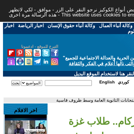
 أنواع الكوكيز نرجو النقر على الزر - موافق - لكي لاتظهر
This website uses cookies to ensure you ge
وكالة أنباء العمال
-
وكالة أنباء حقوق الإنسان
-
اخبار الرياضة
-
اخبار
لوم
التبرع للموقع - ادعمونا
حرية والعدالة الاجتماعية للجميع
"
تى نالها أعلام في الفكر والثقافة
قر هنا لاستخدام الموقع البديل
كوردي
English
متحانات الثانوية العامة وسط ظروف قاسية
اخر الافلام
ركام.. طلاب غزة