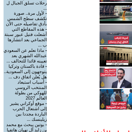
رحلات تسلق الجبال ل
...
-
لأول مرة.. صورة
تكشف سطح الشمس
بأدق تفاصيله حتى الآن
-
هذه المقاطع التي
أشعلت فتيل عبور سبتة
الجماعي بعد انتشارها
ب ...
-
ماذا نعلم عن السعودي
عبدالله الشهري بعد
تعيينه قائدا للتحالف ...
-
قادة باكستان وتركيا
يتوجهون إلى السعودية..
هل يُعلن اتفاق دف ...
-
أسباب استبعاد
المنتخب الروسي
للهوكي من بطولة
العالم 2027
-
موقع أوكراني يشير
إلى اشتعال الحرب
الباردة مجددا بين
زيلينسك ...
-
بوتين يبحث مع محمد
بن زايد آل نهيان هاتفيا