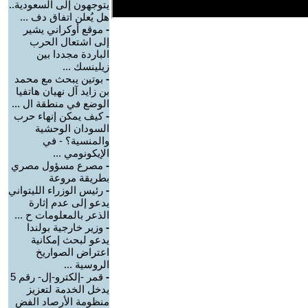
يتوجهون إلى السعودية..
هل يُعلن اتفاق دف ...
-
موقع أوكراني يشير
إلى اشتعال الحرب
الباردة مجددا بين
زيلينسك ...
-
بوتين يبحث مع محمد
بن زايد آل نهيان هاتفيا
الوضع في منطقة ال ...
-
كيف يمكن إنهاء حرب
السودان الوحشية
والمنسية؟ - في
الإيكونومي ...
-
مصرع مسؤول مصري
بطريقة مروعة
-
رئيس الوزراء الليتواني
يدعو إلى عدم إثارة
الذعر بالمعلومات ح ...
-
وزير خارجية بولندا
يدعو لبحث إمكانية
اعتراض الصواريخ
الروسية ...
-
قمر -إلكترو-إل- رقم 5
يدخل الخدمة لتعزيز
منظومة الأرصاد الفض