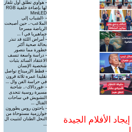
-
هواوي تطلق أول تلفاز
لها بإضاءة خلفية RGB
MiniLED
-
-الشباب إلى
الملاعب-.. حين أصبحت
الرياضة مسرحا
جماهيريا في ا ...
-
أمراض اللثة قد تنذر
بحالة صحية أكثر
خطورة مما نتصور
-
دراسة واسعة تنسف
الاعتقاد السائد بثبات
شخصية الإنسان
-
قطط الإرميتاج تواصل
تقليدا عمره ثلاثة قرون
في حراسة الفن وال ...
-
-فوردالاك-.. شاحنة
مسيرة روسية تتحدى
التشويش في ساحات
القتال ...
-
باحثون روس يطورون
خوارزمية مستوحاة من
جاد الأفلام الجيدة
النحل الطنان لتثبيت ال
...
ا