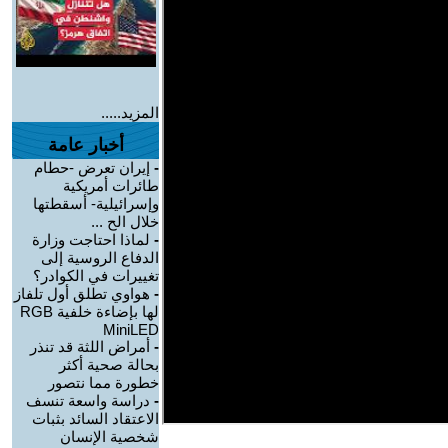
المزيد.....
أخبار عامة
-
إيران تعرض -حطام
طائرات أمريكية
وإسرائيلية- أسقطتها
خلال الح ...
-
لماذا احتاجت وزارة
الدفاع الروسية إلى
تغييرات في الكوادر؟
-
هواوي تطلق أول تلفاز
لها بإضاءة خلفية RGB
MiniLED
-
أمراض اللثة قد تنذر
بحالة صحية أكثر
خطورة مما نتصور
-
دراسة واسعة تنسف
الاعتقاد السائد بثبات
شخصية الإنسان