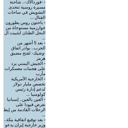
-
-فوردالاك-.. شاحنة
مسيرة روسية تتحدى
التشويش في ساحات
القتال ...
-
باحثون روس يطورون
خوارزمية مستوحاة من
النحل الطنان لتثبيت ال
...
-
بعد 5 أشهر من
الحرب.. بوادر اتفاق
-وشيك- لفتح مضيق
هرمز
-
الجيش اليمني يرد
على هجمات معسكرات
مأرب
-
الخارجية الأمريكية
تخصص مليار دولار
لدعم إدارة رئيس
كولومبيا ...
-
العين بالعين.. إسبانيا
تفرض قيودا على
الرحلات القادمة من إيط
...
-
بعد توقيع اتفاقية مكة..
وزير خارجية إيران يدعو