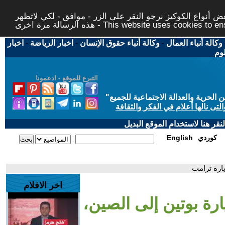
 أنواع الكوكيز نرجو النقر على الزر - موافق - لكي لاتظهر
This website uses cookies to ensure you ge
وكالة أنباء العمال
-
وكالة أنباء حقوق الإنسان
-
اخبار الرياضة
-
اخبار
لوم
التبرع للموقع - ادعمونا
حرية والعدالة الاجتماعية للجميع
"
تى نالها أعلام في الفكر والثقافة
قر هنا لاستخدام الموقع البديل
كوردي
English
يارة ترامب
اخر الافلام
ارة بوتين إلى الصين،