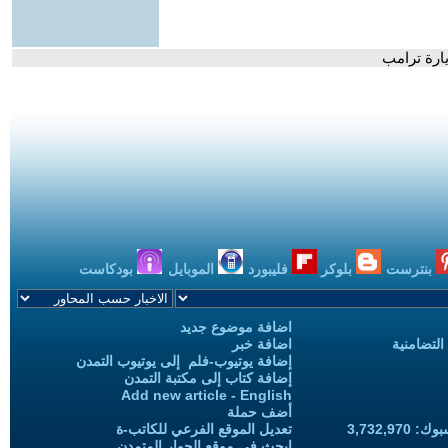
يارة ترامب
بنترست
بلوكر
فليبورد
الموبايل
بودكاست
اضافة موضوع جديد
التضامنية
اضافة خبر
إضافة يوتيوب-فلم إلى يوتيوب التمدن
إضافة كتاب إلى مكتبة التمدن
Add new article - English
أضف حملة
3,732,97
تعديل الموقع الفرعي للكاتب-ة
ابحث في موقع الحوار المتمدن