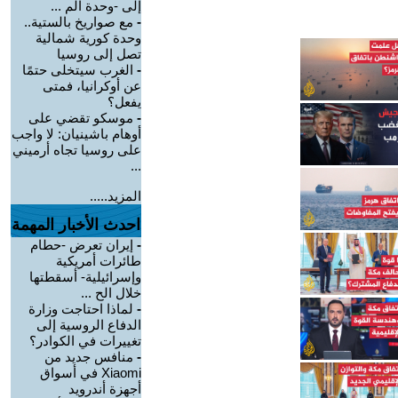
إلى -وحدة الم ...
-
مع صواريخ بالستية..
وحدة كورية شمالية
تصل إلى روسيا
-
الغرب سيتخلى حتمًا
عن أوكرانيا، فمتى
يفعل؟
-
موسكو تقضي على
أوهام باشينيان: لا واجب
على روسيا تجاه أرميني
...
المزيد.....
احدث الأخبار المهمة
-
إيران تعرض -حطام
طائرات أمريكية
وإسرائيلية- أسقطتها
خلال الح ...
-
لماذا احتاجت وزارة
الدفاع الروسية إلى
تغييرات في الكوادر؟
-
منافس جديد من
Xiaomi في أسواق
أجهزة أندرويد