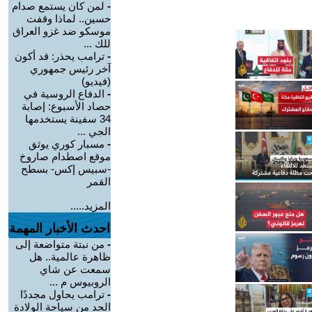
-
لمن كان يستمع صدام
حسين.. لماذا وقفت
موسكو ضد غزو العراق
للك ...
-
ترامب يحذر: قد أكون
آخر رئيس جمهوري
(فيديو)
-
الدفاع الروسية في
حصاد الأسبوع: إصابة
34 سفينة يستخدمها
الجي ...
-
مسبار كوري يوثق
موقع اصطدام صاروخ
-سبيس إكس- بسطح
القمر
المزيد.....
احدث الأخبار المهمة
-
من نبتة متواضعة إلى
ظاهرة عالمية.. هل
سمعت عن شاي
الروبيوس م ...
-
ترامب يحاول مجددًا
الحد من سياحة الولادة