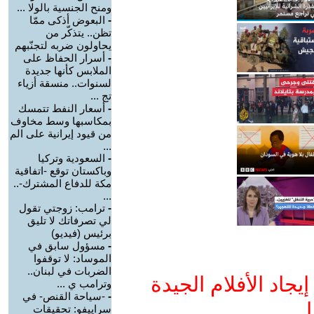
ومنح الجنسية بالولا ...
-
البعوض أذكى ممّا
تظن.. يتذكّر من
يحاولون ضربه لتجنّبهم
-
أسرار الحفاظ على
الملابس كأنها جديدة
لسنوات.. منسقة أزياء
تج ...
-
أسعار النفط تتمسك
بمكاسبها وسط مخاوف
من قيود إيرانية على الم
...
-
السعودية وتركيا
وباكستان توقع -اتفاقية
مكة للدفاع المشترك-..
...
-
ترامب: زوجتي تقول
لي تصرفاتك لا تليق
برئيس (فيديو)
-
مسؤول سابق في
الموساد: لا توقفوا
الضربات في لبنان..
جاد الأفلام الجيدة
وترامب ي ...
-
-سياحة القنص- في
ا
سراييفو: تحقيقات