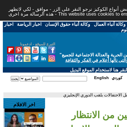
 أنواع الكوكيز نرجو النقر على الزر - موافق - لكي لاتظهر
This website uses cookies to ensure you ge
وكالة أنباء العمال
-
وكالة أنباء حقوق الإنسان
-
اخبار الرياضة
-
اخبار
لوم
التبرع للموقع - ادعمونا
حرية والعدالة الاجتماعية للجميع
"
تى نالها أعلام في الفكر والثقافة
قر هنا لاستخدام الموقع البديل
كوردي
English
ل الاحتفالات بلقب الدوري الإنجليزي
اخر الافلام
ن من الانتظار