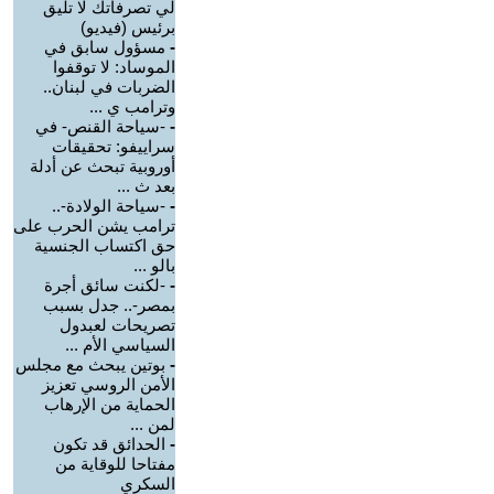
لي تصرفاتك لا تليق
برئيس (فيديو)
-
مسؤول سابق في
الموساد: لا توقفوا
الضربات في لبنان..
وترامب ي ...
-
-سياحة القنص- في
سراييفو: تحقيقات
أوروبية تبحث عن أدلة
بعد ث ...
-
-سياحة الولادة-..
ترامب يشن الحرب على
حق اكتساب الجنسية
بالو ...
-
-لكنت سائق أجرة
بمصر-.. جدل بسبب
تصريحات لعبدول
السياسي الأم ...
-
بوتين يبحث مع مجلس
الأمن الروسي تعزيز
الحماية من الإرهاب
لمن ...
-
الحدائق قد تكون
مفتاحا للوقاية من
السكري