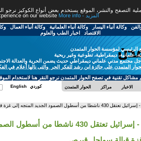
ة التصفح والنشر، الموقع يستخدم بعض أنواع الكوكيز نرجو النق
More info - المزيد
experience on our website
الفن
-
وكالة أنباء اليسار
-
وكالة أنباء العلمانية
-
وكالة أنباء العمال
-
وكا
الاقتصاد
-
اخبار الطب والعلوم
 الرئيسي لمؤسسة الحوار المتمدن
، علمانية، ديمقراطية، تطوعية وغير ربحية
ل مجتمع مدني علماني ديمقراطي حديث يضمن الحرية والعدالة الاجتم
حوار المتمدن على جائزة ابن رشد للفكر الحر والتى نالها أعلام في الفك
م مشاكل تقنية في تصفح الحوار المتمدن نرجو النقر هنا لاستخدام الموقع
كوردي
English
الاخبار
مراكز
الحوار المتمدن
- إسرائيل تعتقل 430 ناشطا من أسطول الصمود الجديد المتجه إلى غزة قبالة سواحل قبرص
- إسرائيل تعتقل 430 ناشطا من أسطول 
غزة قبالة سواحل قبرص