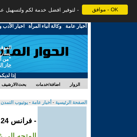
موافق - OK
لتوفير افضل خدمة لكم ولتسهيل عملي
أخبار عامة
-
وكالة أنباء المرأة
-
اخبار الأدب و
الموقع
يسارية
"من أج
حاز ال
إذا لديك
الزوار
اضافة/خدمات
بحث/الارشيف
الصفحة الرئيسية
-
أخبار عامة
-
يوتيوب التمدن
- فرانس 24
المتجه إلى 