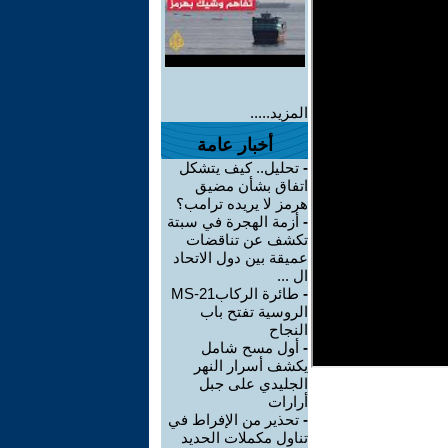
المزيد.....
أخبار عامة
-
تحليل.. كيف يتشكل
اتفاق بشأن مضيق
هرمز لا يريده ترامب؟
-
أزمة الهجرة في سبتة
تكشف عن تناقضات
عميقة بين دول الاتحاد
ال ...
-
طائرة الركابMS-21
الروسية تفتح باب
النجاح
-
أول مسح شامل
يكشف أسرار النهر
الجليدي على جبل
أرارات
-
تحذير من الإفراط في
تناول مكملات الحديد