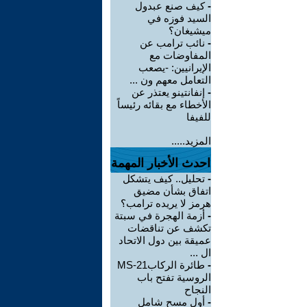
-
كيف صنع عبدول
السيد فوزه في
ميشيغان؟
-
نائب ترامب عن
المفاوضات مع
الإيرانيين: -يصعب
التعامل معهم ون ...
-
إنفانتينو يعتذر عن
الأخطاء مع بقائه رئيساً
للفيفا
المزيد.....
احدث الأخبار المهمة
-
تحليل.. كيف يتشكل
اتفاق بشأن مضيق
هرمز لا يريده ترامب؟
-
أزمة الهجرة في سبتة
تكشف عن تناقضات
عميقة بين دول الاتحاد
ال ...
-
طائرة الركابMS-21
الروسية تفتح باب
النجاح
-
أول مسح شامل