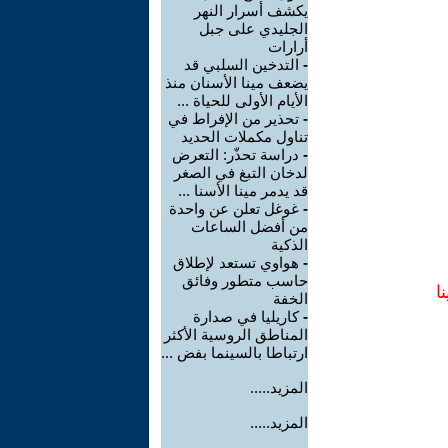
يكشف أسرار النهر
الجليدي على جبل
أرارات
-
التدخين السلبي قد
يضعف مينا الأسنان منذ
الأيام الأولى للحياة ...
-
تحذير من الإفراط في
تناول مكملات الحديد
-
دراسة تحذّر: التعرض
لدخان التبغ في الصغر
قد يدمر مينا الأسنا ...
-
غوغل تعلن عن واحدة
من أفضل الساعات
الذكية
-
هواوي تستعد لإطلاق
حاسب متطور وفائق
ا
الخفة
-
كاريليا في صدارة
المناطق الروسية الأكثر
ارتباطا بالسينما بفض ...
المزيد.....
المزيد.....