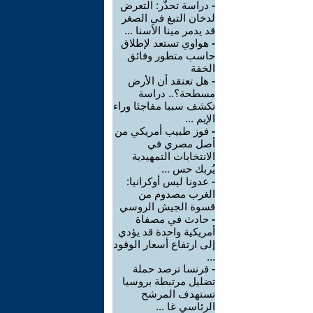
-
دراسة تحذّر: التعرض
لدخان التبغ في الصغر
قد يدمر مينا الأسنا ...
-
هواوي تستعد لإطلاق
حاسب متطور وفائق
الخفة
-
هل تعتقد أن الأرض
مسطحة؟.. دراسة
تكشف سببا مفاجئا وراء
الإيم ...
-
فوز طبيب أمريكي من
أصل مصري في
الانتخابات التمهيدية
يُربك حس ...
-
عدونا ليس أوكرانيا:
الغرب مصدوم من
قسوة الجيش الروسي
-
حادث في مصفاة
أمريكية واحدة قد يؤدي
إلى ارتفاع أسعار الوقود
...
-
فرنسا ترصد حملة
تضليل مرتبطة بروسيا
تستهدف المرشح
الرئاسي غا ...