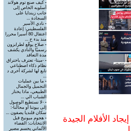
-
كيف صنع توم هولاند
أسلوبه الخاص إلى
جانب زيندايا على
السجادة ...
-
نادي الأسير
الفلسطيني: إعادة
اعتقال 80 أسيرا محررا
منذ بدء ح ...
-
صلاح يوقّع لطرابزون
رسميًا والنادي يكشف
مدة التعاقد
-
-ميتا- تعترف باختراق
نظام ذكاء اصطناعي
تابع لها لشركة أخرى د
...
-
ما بين عمليات
التجميل والجمال
الطبيعي، ماذا يختار
الشباب الي ...
-
-لا نستطيع الوصول
إلى بيوتنا أو محالّنا-:
سكان قلنديا يصفون ...
جاد الأفلام الجيدة
-
هجوم ميونيخ قبل
الانتخابات: القضاء
ا
الألماني يحسم مصير