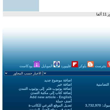
فا
بنترست
بلوكر
فليبورد
الموبايل
بودكاست
اضافة موضوع جديد
التضامنية
اضافة خبر
إضافة يوتيوب-فلم إلى يوتيوب التمدن
إضافة كتاب إلى مكتبة التمدن
Add new article - English
أضف حملة
3,732,97
تعديل الموقع الفرعي للكاتب-ة
ابحث في موقع الحوار المتمدن