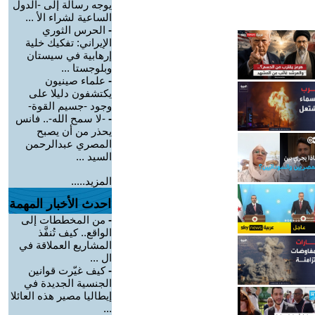
يوجه رسالة إلى -الدول
الساعية لشراء الأ ...
-
الحرس الثوري
الإيراني: تفكيك خلية
إرهابية في سيستان
وبلوجستا ...
-
علماء صينيون
يكتشفون دليلا على
وجود -جسيم القوة-
-
-لا سمح الله-.. فانس
يحذر من أن يصبح
المصري عبدالرحمن
السيد ...
المزيد.....
احدث الأخبار المهمة
-
من المخططات إلى
الواقع.. كيف تُنفَّذ
المشاريع العملاقة في
ال ...
-
كيف غيّرت قوانين
الجنسية الجديدة في
إيطاليا مصير هذه العائلا
...