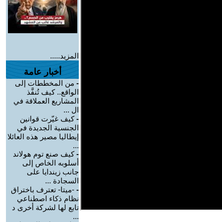
المزيد.....
أخبار عامة
-
من المخططات إلى
الواقع.. كيف تُنفَّذ
المشاريع العملاقة في
ال ...
-
كيف غيّرت قوانين
الجنسية الجديدة في
إيطاليا مصير هذه العائلا
...
-
كيف صنع توم هولاند
أسلوبه الخاص إلى
جانب زيندايا على
السجادة ...
-
-ميتا- تعترف باختراق
نظام ذكاء اصطناعي
تابع لها لشركة أخرى د
...