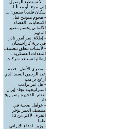
-
-لا نستطيع الوصول
إلى بيوتنا أو محالّنا-:
سكان قلنديا يصفون ...
-
هجوم ميونيخ قبل
الانتخابات: القضاء
الألماني يحسم مصير
المتهم ...
-
إطلاق نمر آمور نادر
في برية كازاخستان
-
لأسباب تتعلق بتصنيف
المعدات العسكرية..
إيطاليا تستبعد شركات
...
-
مصري الأصل.. قصة
عبد الرحمن السيد الذي
أزعج ترامب
-
هل غير ترامب
استراتيجيته تجاه إيران
لنقص الذخيرة وصواريخ
ثاد ...
-
عوامل صحية في
منتصف العمر تؤخر
الخرف لأكثر من 13
عاما
-
وزير الدفاع الإيراني