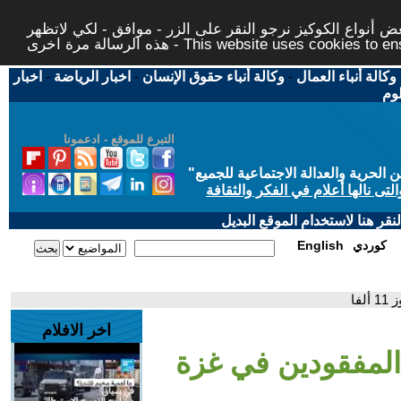
 أنواع الكوكيز نرجو النقر على الزر - موافق - لكي لاتظهر
This website uses cookies to ensure you ge
وكالة أنباء العمال
-
وكالة أنباء حقوق الإنسان
-
اخبار الرياضة
-
اخبار
لوم
التبرع للموقع - ادعمونا
حرية والعدالة الاجتماعية للجميع
"
تى نالها أعلام في الفكر والثقافة
قر هنا لاستخدام الموقع البديل
كوردي
English
فا
اخر الافلام
 المفقودين في غزة