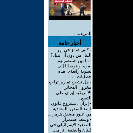
المزيد.....
أخبار عامة
-
كيف تقفز في نهر
النيل من دون أن تبتل؟
-
ما بين -سنضربهم
بقوة- و-توصلنا إلى
تسوية رائعة-.. هذه
خطابات ...
-
هل تشجع تقارير تراجع
مخزون الذخائر
الأمريكية إيران على
التصع ...
-
إيران.. مشروع قانون
لمنع السفن -المعادية-
من عبور مضيق هرمز ...
-
وسط استمرار
التصعيد الإسرائيلي في
لبنان والضفة.. ترامب