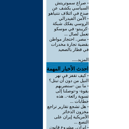
-
صراع سموتريتش
السياسي يكشف عن
صدع في ائتلاف نتنياهو
-
الأمن الفيدرالي
الروسي يفكك شبكة
-كريبتو- في موسكو
تعمل لصال ...
-
مصر.. احتجاز مواطن
بقضية تجارة مخدرات
في قطار بالصعيد
المزيد.....
احدث الأخبار المهمة
-
كيف تقفز في نهر
النيل من دون أن تبتل؟
-
ما بين -سنضربهم
بقوة- و-توصلنا إلى
تسوية رائعة-.. هذه
خطابات ...
-
هل تشجع تقارير تراجع
مخزون الذخائر
الأمريكية إيران على
التصع ...
-
إيران.. مشروع قانون