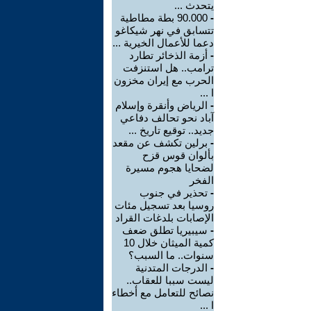
يتحدث ...
-
90.000 بطة مطاطية
تتسابق في نهر شيكاغو
دعما للأعمال الخيرية ...
-
أزمة الذخائر تطارد
ترامب.. هل استنزفت
الحرب مع إيران مخزون
ا ...
-
الرياض وأنقرة وإسلام
آباد نحو تحالف دفاعي
جديد.. توقيع تاريخ ...
-
برلين تكشف عن مقعد
بألوان قوس قزح
لضحايا هجوم مسيرة
الفخر
-
تحذير في جنوب
روسيا بعد تسجيل مئات
الإصابات بلدغات القراد
-
سيبيريا تطلق ضعف
كمية الميثان خلال 10
سنوات.. ما السبب؟
-
الدرجات المتدنية
ليست سببا للعقاب..
نصائح للتعامل مع أخطاء
ا ...