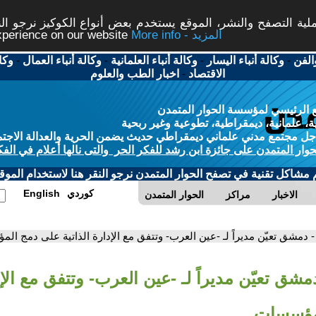
ة التصفح والنشر، الموقع يستخدم بعض أنواع الكوكيز نرجو النق
More info - المزيد
experience on our website
الفن
-
وكالة أنباء اليسار
-
وكالة أنباء العلمانية
-
وكالة أنباء العمال
-
وكا
الاقتصاد
-
اخبار الطب والعلوم
 الرئيسي لمؤسسة الحوار المتمدن
، علمانية، ديمقراطية، تطوعية وغير ربحية
ل مجتمع مدني علماني ديمقراطي حديث يضمن الحرية والعدالة الاجتم
حوار المتمدن على جائزة ابن رشد للفكر الحر والتى نالها أعلام في الفك
م مشاكل تقنية في تصفح الحوار المتمدن نرجو النقر هنا لاستخدام الموقع
كوردي
English
الاخبار
مراكز
الحوار المتمدن
- دمشق تعيّن مديراً لـ -عين العرب- وتتفق مع الإدارة الذاتية على دمج ا
مشق تعيّن مديراً لـ -عين العرب- وتتفق مع الإد
مؤسسات