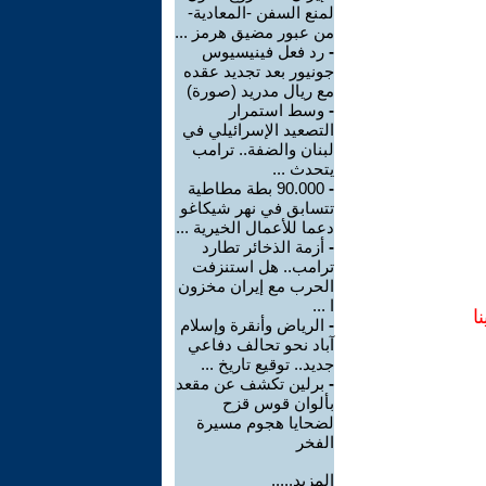
لمنع السفن -المعادية-
من عبور مضيق هرمز ...
-
رد فعل فينيسيوس
جونيور بعد تجديد عقده
مع ريال مدريد (صورة)
-
وسط استمرار
التصعيد الإسرائيلي في
لبنان والضفة.. ترامب
يتحدث ...
-
90.000 بطة مطاطية
تتسابق في نهر شيكاغو
دعما للأعمال الخيرية ...
-
أزمة الذخائر تطارد
ترامب.. هل استنزفت
الحرب مع إيران مخزون
ا ...
ا
-
الرياض وأنقرة وإسلام
آباد نحو تحالف دفاعي
جديد.. توقيع تاريخ ...
-
برلين تكشف عن مقعد
بألوان قوس قزح
لضحايا هجوم مسيرة
الفخر
المزيد.....