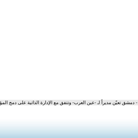
- دمشق تعيّن مديراً لـ -عين العرب- وتتفق مع الإدارة الذاتية على دمج ا