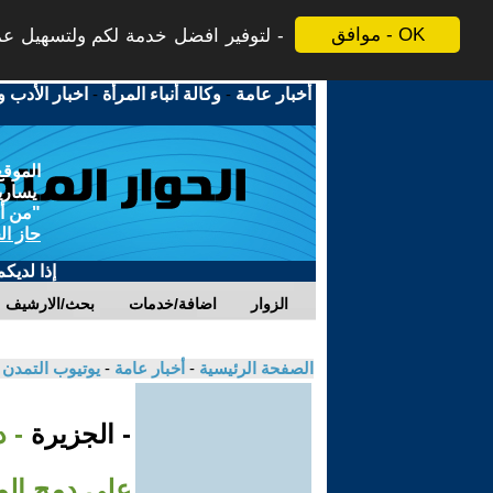
موافق - OK
لتوفير افضل خدمة لكم ولتسهيل عملي
أخبار عامة
-
وكالة أنباء المرأة
-
اخبار الأدب و
الموقع
يسارية
"من أج
حاز ال
إذا لديك
الزوار
اضافة/خدمات
بحث/الارشيف
الصفحة الرئيسية
-
أخبار عامة
-
يوتيوب التمدن
- الجزيرة
- د
على دمج ال