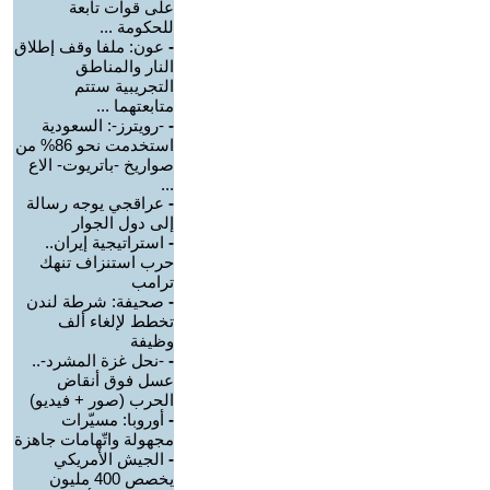
على قوات تابعة
للحكومة ...
-
عون: ملفا وقف إطلاق
النار والمناطق
التجريبية ستتم
متابعتهما ...
-
-رويترز-: السعودية
استخدمت نحو 86% من
صواريخ -باتريوت- الاع
...
-
عراقجي يوجه رسالة
إلى دول الجوار
-
استراتيجية إيران..
حرب استنزاف تنهك
ترامب
-
صحيفة: شرطة لندن
تخطط لإلغاء ألف
وظيفة
-
-نحل غزة المشرد-..
عسل فوق أنقاض
الحرب (صور + فيديو)
-
أوروبا: مسيّرات
مجهولة واتّهامات جاهزة
-
الجيش الأمريكي
يخصص 400 مليون