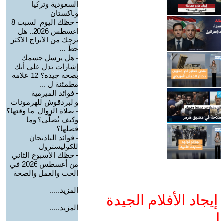
السعودية وتركيا
وباكستان
-
حظك اليوم السبت 8
اغسطس 2026.. هل
برجك من الأبراج الأكثر
حظً ...
-
هل يرسل جسمك
إشارات تدل على أنك
بصحة جيدة؟ 12 علامة
مطمئنة ل ...
-
فوائد الميرمية
والبردقوش للهرمونات
-
صلاة الزوال: ما وقتها؟
وكيف تُصلّى؟ وما
فضلها؟
-
فوائد الباذنجان
للكوليسترول
-
حظك الأسبوع الثاني
من أغسطس 2026 في
الحب والعمل والصحة
المزيد.....
جاد الأفلام الجيدة
المزيد.....
ا