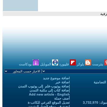
زفية
بنترست
بلوكر
فليبورد
الموبايل
بودكاست
اضافة موضوع جديد
التضامنية
اضافة خبر
إضافة يوتيوب-فلم إلى يوتيوب التمدن
إضافة كتاب إلى مكتبة التمدن
Add new article - English
أضف حملة
3,732,97
تعديل الموقع الفرعي للكاتب-ة
ابحث في موقع الحوار المتمدن