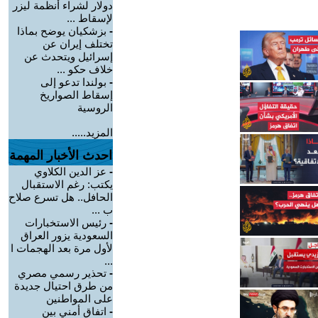
دولار لشراء أنظمة ليزر
لإسقاط ...
-
بزشكيان يوضح بماذا
تختلف إيران عن
إسرائيل ويتحدث عن
خلاف حكو ...
-
بولندا تدعو إلى
إسقاط الصواريخ
الروسية
المزيد.....
احدث الأخبار المهمة
-
عز الدين الكلاوي
يكتب: رغم الاستقبال
الحافل.. هل تسرع صلاح
ب ...
-
رئيس الاستخبارات
السعودية يزور العراق
لأول مرة بعد الهجمات ا
...
-
تحذير رسمي مصري
من طرق احتيال جديدة
على المواطنين
-
اتفاق أمني بين