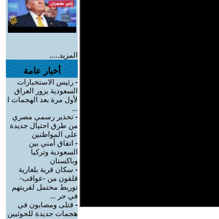
المزيد.....
أخبار عامة
-
رئيس الاستخبارات
السعودية يزور العراق
لأول مرة بعد الهجمات ا
...
-
تحذير رسمي مصري
من طرق احتيال جديدة
على المواطنين
-
اتفاق أمني بين
السعودية وتركيا
وباكستان
-
سكان قرية بلغارية
قلقون من -عواقب-
توريط محتمل لقريتهم
في حر ...
-
قتلى ومصابون في
هجمات جديدة للحوثيين