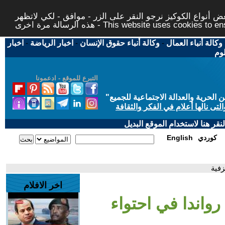
 أنواع الكوكيز نرجو النقر على الزر - موافق - لكي لاتظهر
This website uses cookies to ensure you ge
وكالة أنباء العمال
-
وكالة أنباء حقوق الإنسان
-
اخبار الرياضة
-
اخبار
لوم
التبرع للموقع - ادعمونا
حرية والعدالة الاجتماعية للجميع
"
تى نالها أعلام في الفكر والثقافة
قر هنا لاستخدام الموقع البديل
كوردي
English
زفية
اخر الافلام
رواندا في احتواء