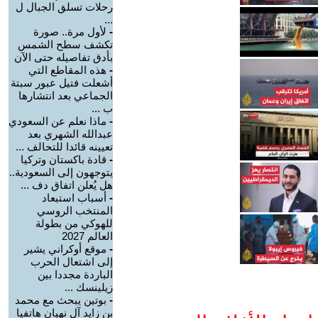
رحلات تسلق الجبال ل
...
-
لأول مرة.. صورة
تكشف سطح الشمس
بأدق تفاصيله حتى الآن
-
هذه المقاطع التي
أشعلت فتيل عبور سبتة
الجماعي بعد انتشارها
ب ...
-
ماذا نعلم عن السعودي
عبدالله الشهري بعد
تعيينه قائدا للتحالف ...
-
قادة باكستان وتركيا
يتوجهون إلى السعودية..
هل يُعلن اتفاق دف ...
-
أسباب استبعاد
المنتخب الروسي
للهوكي من بطولة
العالم 2027
-
موقع أوكراني يشير
إلى اشتعال الحرب
الباردة مجددا بين
زيلينسك ...
-
بوتين يبحث مع محمد
بن زايد آل نهيان هاتفيا