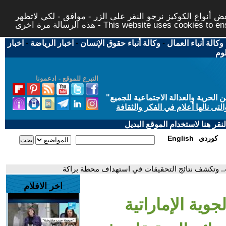
 أنواع الكوكيز نرجو النقر على الزر - موافق - لكي لاتظهر
This website uses cookies to ensure you ge
وكالة أنباء العمال
-
وكالة أنباء حقوق الإنسان
-
اخبار الرياضة
-
اخبار
لوم
التبرع للموقع - ادعمونا
حرية والعدالة الاجتماعية للجميع
"
تى نالها أعلام في الفكر والثقافة
قر هنا لاستخدام الموقع البديل
كوردي
English
اخر الافلام
جوية الإماراتية