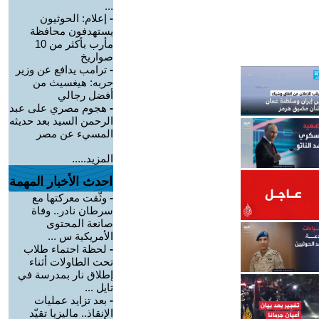
...
-
إعلام: الحوثيون
يستهدفون محافظة
مأرب بأكثر من 10
صواريخ
-
ترامب يدافع عن وزير
حربه: هيغسيث من
أفضل رجالي
-
هجوم مصري على عبد
الرحمن السيد بعد حديثه
المسيء عن مصر
المزيد.....
احدث الأخبار المهمة
-
وثّقت معركتها مع
سرطان نادر.. وفاة
صانعة المحتوى
الأمريكية س ...
-
لحظة احتماء طلاب
تحت الطاولات أثناء
إطلاق نار بمدرسة في
تايل ...
-
بعد تزايد عمليات
الإنقاذ.. ماليزيا تقيّد