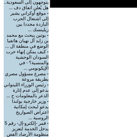
يتوجهون إلى السعودية..
هل يُعلن اتفاق دف ...
-
موقع أوكراني يشير
إلى اشتعال الحرب
الباردة مجددا بين
زيلينسك ...
-
بوتين يبحث مع محمد
بن زايد آل نهيان هاتفيا
الوضع في منطقة ال ...
-
كيف يمكن إنهاء حرب
السودان الوحشية
والمنسية؟ - في
الإيكونومي ...
-
مصرع مسؤول مصري
بطريقة مروعة
-
رئيس الوزراء الليتواني
يدعو إلى عدم إثارة
الذعر بالمعلومات ح ...
-
وزير خارجية بولندا
يدعو لبحث إمكانية
اعتراض الصواريخ
الروسية ...
-
قمر -إلكترو-إل- رقم 5
يدخل الخدمة لتعزيز
منظومة الأرصاد الفض