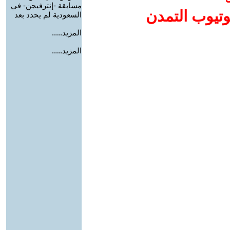
مسابقة -إنترفيجن- في
وتيوب التمدن
السعودية لم يحدد بعد
المزيد.....
المزيد.....