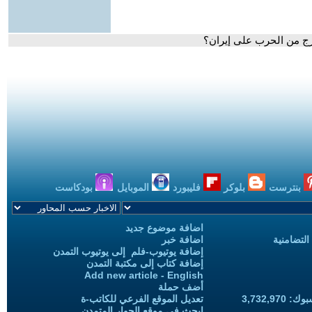
ج من الحرب على إيران؟
بنترست
بلوكر
فليبورد
الموبايل
بودكاست
اضافة موضوع جديد
التضامنية
اضافة خبر
إضافة يوتيوب-فلم إلى يوتيوب التمدن
إضافة كتاب إلى مكتبة التمدن
Add new article - English
أضف حملة
3,732,97
تعديل الموقع الفرعي للكاتب-ة
ابحث في موقع الحوار المتمدن