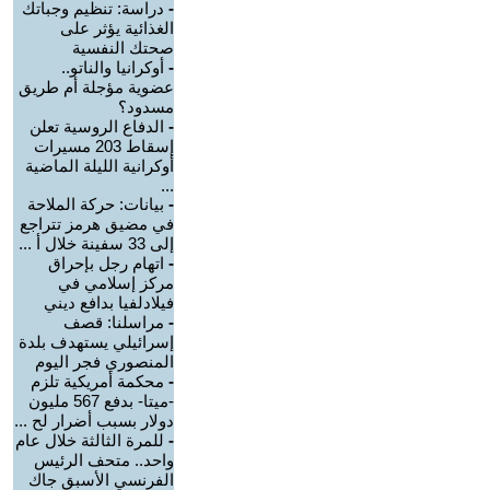
-
دراسة: تنظيم وجباتك
الغذائية يؤثر على
صحتك النفسية
-
أوكرانيا والناتو..
عضوية مؤجلة أم طريق
مسدود؟
-
الدفاع الروسية تعلن
إسقاط 203 مسيرات
أوكرانية الليلة الماضية
...
-
بيانات: حركة الملاحة
في مضيق هرمز تتراجع
إلى 33 سفينة خلال أ ...
-
اتهام رجل بإحراق
مركز إسلامي في
فيلادلفيا بدافع ديني
-
مراسلنا: قصف
إسرائيلي يستهدف بلدة
المنصوري فجر اليوم
-
محكمة أمريكية تلزم
-ميتا- بدفع 567 مليون
دولار بسبب أضرار لح ...
-
للمرة الثالثة خلال عام
واحد.. متحف الرئيس
الفرنسي الأسبق جاك