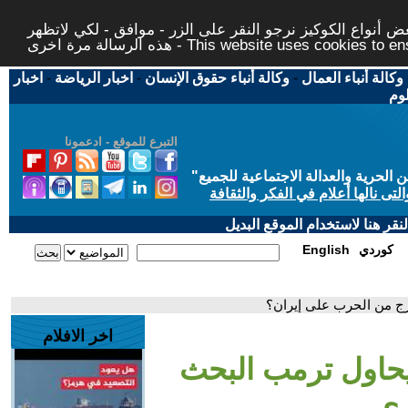
 أنواع الكوكيز نرجو النقر على الزر - موافق - لكي لاتظهر
This website uses cookies to ensure you ge
وكالة أنباء العمال
-
وكالة أنباء حقوق الإنسان
-
اخبار الرياضة
-
اخبار
لوم
التبرع للموقع - ادعمونا
حرية والعدالة الاجتماعية للجميع
"
تى نالها أعلام في الفكر والثقافة
قر هنا لاستخدام الموقع البديل
كوردي
English
ج من الحرب على إيران؟
اخر الافلام
يحاول ترمب البحث