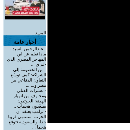
المزيد.....
أخبار عامة
-
عبدالرحمن السيد..
ماذا نعلم عن ابن
المهاجر المصري الذي
-لم ي ...
-
من الخصومة إلى
الشراكة: كيف توسّع
التعاون الدفاعي بين
مصر وت ...
-
عشرات القتلى
ومخاوف من انهيار
الهدنة: الحوثيون
يصعّدون هجمات ...
-
ترامب يعتقد أن
الحرب -ستنتهي قريبا
جدا- والسعودية تتوقع
هجما ...