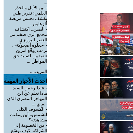
...
-
بين الأمل والحذر
العلمي: تقرير طبي
يكشف تحسن مريضة
ألزهايمر ...
-
الصين.. اكتشاف
مجمع أثري ضخم من
العصر البرونزي
-
-جعلوه أضحوكة-..
ترمب يوقّع أمرين
تنفيذيين لتقييد حق
المواطن ...
المزيد.....
احدث الأخبار المهمة
-
عبدالرحمن السيد..
ماذا نعلم عن ابن
المهاجر المصري الذي
-لم ي ...
-
الكسوف الكلي
للشمس.. أين يمكنك
مشاهدته؟
-
من الخصومة إلى
الشراكة: كيف توسّع