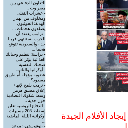
التعاون الدفاعي بين
مصر وت ...
-
عشرات القتلى
ومخاوف من انهيار
الهدنة: الحوثيون
يصعّدون هجمات ...
-
ترامب يعتقد أن
الحرب -ستنتهي قريبا
جدا- والسعودية تتوقع
هجما ...
-
دراسة: تنظيم وجباتك
الغذائية يؤثر على
صحتك النفسية
-
أوكرانيا والناتو..
عضوية مؤجلة أم طريق
مسدود؟
-
ترمب يلمح لإنهاء
إغلاق مضيق هرمز
وسط شكوك اقتصادية
حول جدية ...
-
الدفاع الروسية تعلن
إسقاط 203 مسيرات
جاد الأفلام الجيدة
أوكرانية الليلة الماضية
...
ا
-
-نوفوستي-: موعد