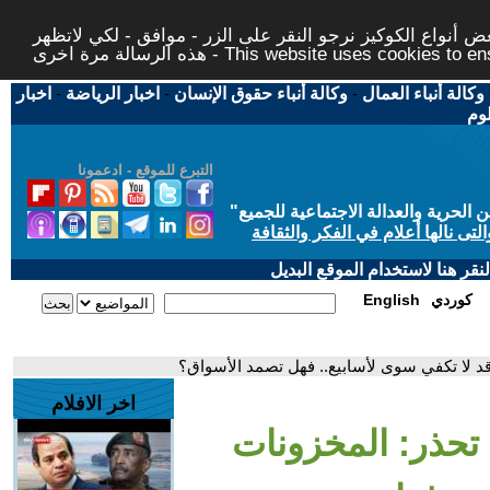
 أنواع الكوكيز نرجو النقر على الزر - موافق - لكي لاتظهر
This website uses cookies to ensure you ge
وكالة أنباء العمال
-
وكالة أنباء حقوق الإنسان
-
اخبار الرياضة
-
اخبار
لوم
التبرع للموقع - ادعمونا
حرية والعدالة الاجتماعية للجميع
"
تى نالها أعلام في الفكر والثقافة
قر هنا لاستخدام الموقع البديل
كوردي
English
ة قد لا تكفي سوى لأسابيع.. فهل تصمد الأسواق؟
اخر الافلام
ة تحذر: المخزونات