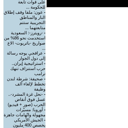
على قوات تابعة
للحكومة ...
-
عون: ملفا وقف إطلاق
النار والمناطق
التجريبية ستتم
متابعتهما ...
-
-رويترز-: السعودية
استخدمت نحو 86% من
صواريخ -باتريوت- الاع
...
-
عراقجي يوجه رسالة
إلى دول الجوار
-
استراتيجية إيران..
حرب استنزاف تنهك
ترامب
-
صحيفة: شرطة لندن
تخطط لإلغاء ألف
وظيفة
-
-نحل غزة المشرد-..
عسل فوق أنقاض
الحرب (صور + فيديو)
-
أوروبا: مسيّرات
مجهولة واتّهامات جاهزة
-
الجيش الأمريكي
يخصص 400 مليون