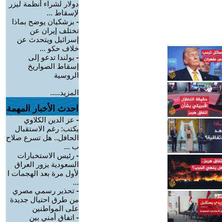
دولار لشراء أنظمة ليزر
لإسقاط ...
-
بزشكيان يوضح بماذا
تختلف إيران عن
إسرائيل ويتحدث عن
خلاف حكو ...
-
بولندا تدعو إلى
إسقاط الصواريخ
الروسية
المزيد.....
احدث الأخبار المهمة
-
عز الدين الكلاوي
يكتب: رغم الاستقبال
الحافل.. هل تسرع صلاح
ب ...
-
رئيس الاستخبارات
السعودية يزور العراق
لأول مرة بعد الهجمات ا
...
-
تحذير رسمي مصري
من طرق احتيال جديدة
على المواطنين
-
اتفاق أمني بين