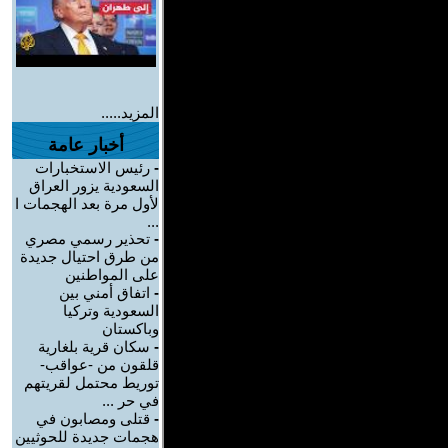
المزيد.....
أخبار عامة
-
رئيس الاستخبارات
السعودية يزور العراق
لأول مرة بعد الهجمات ا
...
-
تحذير رسمي مصري
من طرق احتيال جديدة
على المواطنين
-
اتفاق أمني بين
السعودية وتركيا
وباكستان
-
سكان قرية بلغارية
قلقون من -عواقب-
توريط محتمل لقريتهم
في حر ...
-
قتلى ومصابون في
هجمات جديدة للحوثيين