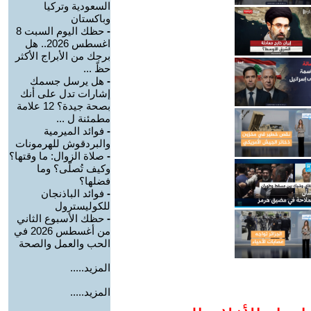
السعودية وتركيا
وباكستان
-
حظك اليوم السبت 8
اغسطس 2026.. هل
برجك من الأبراج الأكثر
حظً ...
-
هل يرسل جسمك
إشارات تدل على أنك
بصحة جيدة؟ 12 علامة
مطمئنة ل ...
-
فوائد الميرمية
والبردقوش للهرمونات
-
صلاة الزوال: ما وقتها؟
وكيف تُصلّى؟ وما
فضلها؟
-
فوائد الباذنجان
للكوليسترول
-
حظك الأسبوع الثاني
من أغسطس 2026 في
الحب والعمل والصحة
المزيد.....
المزيد.....