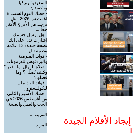
السعودية وتركيا
وباكستان
-
حظك اليوم السبت 8
اغسطس 2026.. هل
برجك من الأبراج الأكثر
حظً ...
-
هل يرسل جسمك
إشارات تدل على أنك
بصحة جيدة؟ 12 علامة
مطمئنة ل ...
-
فوائد الميرمية
والبردقوش للهرمونات
-
صلاة الزوال: ما وقتها؟
وكيف تُصلّى؟ وما
فضلها؟
-
فوائد الباذنجان
للكوليسترول
-
حظك الأسبوع الثاني
من أغسطس 2026 في
الحب والعمل والصحة
المزيد.....
جاد الأفلام الجيدة
المزيد.....
ا