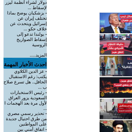
دولار لشراء أنظمة ليزر
لإسقاط ...
-
بزشكيان يوضح بماذا
تختلف إيران عن
إسرائيل ويتحدث عن
خلاف حكو ...
-
بولندا تدعو إلى
إسقاط الصواريخ
الروسية
المزيد.....
احدث الأخبار المهمة
-
عز الدين الكلاوي
يكتب: رغم الاستقبال
الحافل.. هل تسرع صلاح
ب ...
-
رئيس الاستخبارات
السعودية يزور العراق
لأول مرة بعد الهجمات ا
...
-
تحذير رسمي مصري
من طرق احتيال جديدة
على المواطنين
-
اتفاق أمني بين