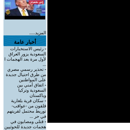
المزيد.....
أخبار عامة
-
رئيس الاستخبارات
السعودية يزور العراق
لأول مرة بعد الهجمات ا
...
-
تحذير رسمي مصري
من طرق احتيال جديدة
على المواطنين
-
اتفاق أمني بين
السعودية وتركيا
وباكستان
-
سكان قرية بلغارية
قلقون من -عواقب-
توريط محتمل لقريتهم
في حر ...
-
قتلى ومصابون في
هجمات جديدة للحوثيين