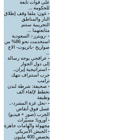
على قوات تابعة
للحكومة ...
-
عون: ملفا وقف إطلاق
النار والمناطق
التجريبية ستتم
متابعتهما ...
-
-رويترز-: السعودية
استخدمت نحو 86% من
صواريخ -باتريوت- الاع
...
-
عراقجي يوجه رسالة
إلى دول الجوار
-
استراتيجية إيران..
حرب استنزاف تنهك
ترامب
-
صحيفة: شرطة لندن
تخطط لإلغاء ألف
وظيفة
-
-نحل غزة المشرد-..
عسل فوق أنقاض
الحرب (صور + فيديو)
-
أوروبا: مسيّرات
مجهولة واتّهامات جاهزة
-
الجيش الأمريكي
يخصص 400 مليون