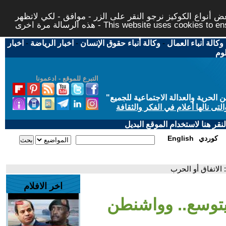
 أنواع الكوكيز نرجو النقر على الزر - موافق - لكي لاتظهر
This website uses cookies to ensure you ge
وكالة أنباء العمال
-
وكالة أنباء حقوق الإنسان
-
اخبار الرياضة
-
اخبار
لوم
التبرع للموقع - ادعمونا
حرية والعدالة الاجتماعية للجميع
"
تى نالها أعلام في الفكر والثقافة
قر هنا لاستخدام الموقع البديل
كوردي
English
لاتفاق أو الحرب
اخر الافلام
توسع.. وواشنطن