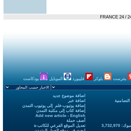
بنترست
بلوكر
فليبورد
الموبايل
بودكاست
اضافة موضوع جديد
التضامنية
اضافة خبر
إضافة يوتيوب-فلم إلى يوتيوب التمدن
إضافة كتاب إلى مكتبة التمدن
Add new article - English
أضف حملة
3,732,97
تعديل الموقع الفرعي للكاتب-ة
ابحث في موقع الحوار المتمدن