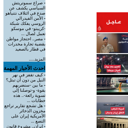
-
صراع سموتريتش
السياسي يكشف عن
صدع في ائتلاف نتنياهو
-
الأمن الفيدرالي
الروسي يفكك شبكة
-كريبتو- في موسكو
تعمل لصال ...
-
مصر.. احتجاز مواطن
بقضية تجارة مخدرات
في قطار بالصعيد
المزيد.....
احدث الأخبار المهمة
-
كيف تقفز في نهر
النيل من دون أن تبتل؟
-
ما بين -سنضربهم
بقوة- و-توصلنا إلى
تسوية رائعة-.. هذه
خطابات ...
-
هل تشجع تقارير تراجع
مخزون الذخائر
الأمريكية إيران على
التصع ...
-
إيران.. مشروع قانون