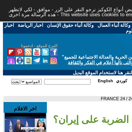
 أنواع الكوكيز نرجو النقر على الزر - موافق - لكي لاتظهر
This website uses cookies to ensure you ge
وكالة أنباء العمال
-
وكالة أنباء حقوق الإنسان
-
اخبار الرياضة
-
اخبار
لوم
التبرع للموقع - ادعمونا
حرية والعدالة الاجتماعية للجميع
"
تى نالها أعلام في الفكر والثقافة
قر هنا لاستخدام الموقع البديل
كوردي
English
اخر الافلام
 الضربة على إيران؟