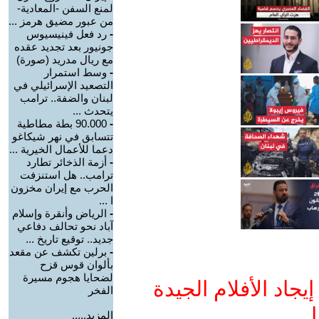
لمنع السفن -المعادية-
من عبور مضيق هرمز ...
-
رد فعل فينيسيوس
جونيور بعد تجديد عقده
مع ريال مدريد (صورة)
-
وسط استمرار
التصعيد الإسرائيلي في
لبنان والضفة.. ترامب
يتحدث ...
-
90.000 بطة مطاطية
تتسابق في نهر شيكاغو
دعما للأعمال الخيرية ...
-
أزمة الذخائر تطارد
ترامب.. هل استنزفت
الحرب مع إيران مخزون
ا ...
-
الرياض وأنقرة وإسلام
آباد نحو تحالف دفاعي
جديد.. توقيع تاريخ ...
-
برلين تكشف عن مقعد
بألوان قوس قزح
لضحايا هجوم مسيرة
جاد الأفلام الجيدة
الفخر
ا
المزيد.....