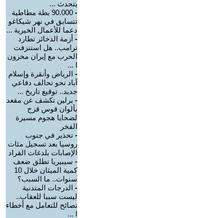
يتحدث ...
-
90.000 بطة مطاطية
تتسابق في نهر شيكاغو
دعما للأعمال الخيرية ...
-
أزمة الذخائر تطارد
ترامب.. هل استنزفت
الحرب مع إيران مخزون
ا ...
-
الرياض وأنقرة وإسلام
آباد نحو تحالف دفاعي
جديد.. توقيع تاريخ ...
-
برلين تكشف عن مقعد
بألوان قوس قزح
لضحايا هجوم مسيرة
الفخر
-
تحذير في جنوب
روسيا بعد تسجيل مئات
الإصابات بلدغات القراد
-
سيبيريا تطلق ضعف
كمية الميثان خلال 10
سنوات.. ما السبب؟
-
الدرجات المتدنية
ليست سببا للعقاب..
نصائح للتعامل مع أخطاء
ا ...