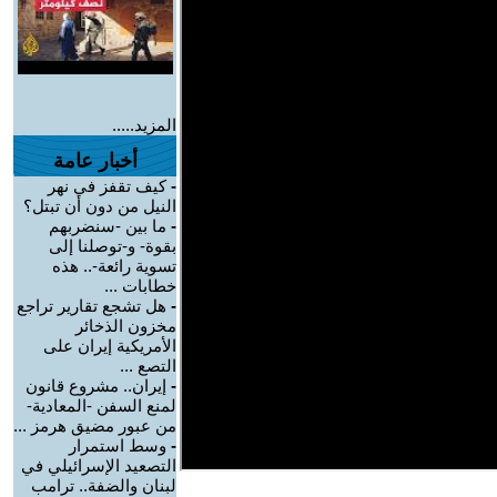
المزيد.....
أخبار عامة
-
كيف تقفز في نهر
النيل من دون أن تبتل؟
-
ما بين -سنضربهم
بقوة- و-توصلنا إلى
تسوية رائعة-.. هذه
خطابات ...
-
هل تشجع تقارير تراجع
مخزون الذخائر
الأمريكية إيران على
التصع ...
-
إيران.. مشروع قانون
لمنع السفن -المعادية-
من عبور مضيق هرمز ...
-
وسط استمرار
التصعيد الإسرائيلي في
لبنان والضفة.. ترامب