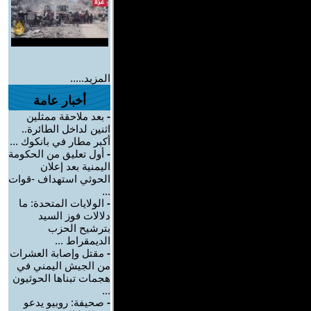
المزيد.....
أخبار عامة
-
بعد ملاحقة ممثلين
اثنين لداخل الطائرة..
أكبر مطار في بانكوك ...
-
أول تعليق من الحكومة
اليمنية بعد إعلان
الحوثي استهداف -قوات
...
-
الولايات المتحدة: ما
دلالات فوز السيد
بترشيح الحزب
الديمقراط ...
-
مقتل وإصابة العشرات
من الجيش اليمني في
هجمات تبناها الحوثيون
...
-
صحيفة: روبيو يدعو