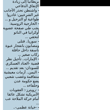
بريطانيا إلى زيادة
الإنفاق الدفاعي
-
واشنطن تحذر الأجانب
غير الشرعيين: غادروا
طواعية أو الترحيل و ...
-
الخارجية الروسية:
يجب طي صفحة عضوية
أوكرانيا في الناتو
لتحقي ...
-
سوريا.. قتلى
ومصابون بانفجار عبوة
ناسفة داخل حافلة
ركاب صغير ...
-
الإمارات.. تأجيل نظر
قضية -العتاد العسكري
للسودان- بعد تقديم ...
-
اليمن.. أزمات معيشية
متفاقمة وغضب شعبي
يضع حكومة عدن
وحلفاءه ...
-
-رويترز-: العقوبات
الأمريكية تشكل عائقا
أمام حركة الملاحة عب
...
-
-خيانة عظمى-..