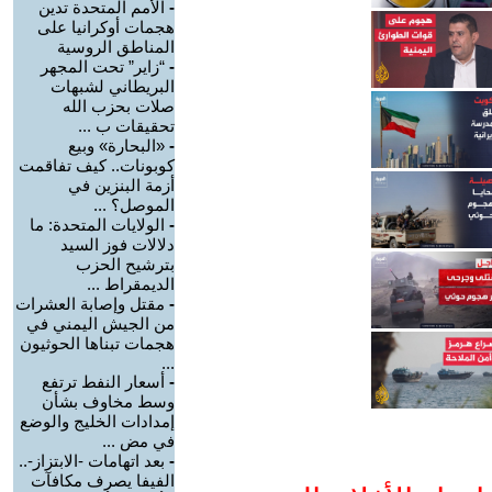
-
الأمم المتحدة تدين
هجمات أوكرانيا على
المناطق الروسية
-
“زاير” تحت المجهر
البريطاني لشبهات
صلات بحزب الله
تحقيقات ب ...
-
«البحارة» وبيع
كوبونات.. كيف تفاقمت
أزمة البنزين في
الموصل؟ ...
-
الولايات المتحدة: ما
دلالات فوز السيد
بترشيح الحزب
الديمقراط ...
-
مقتل وإصابة العشرات
من الجيش اليمني في
هجمات تبناها الحوثيون
...
-
أسعار النفط ترتفع
وسط مخاوف بشأن
إمدادات الخليج والوضع
في مض ...
-
بعد اتهامات -الابتزاز-..
الفيفا يصرف مكافآت