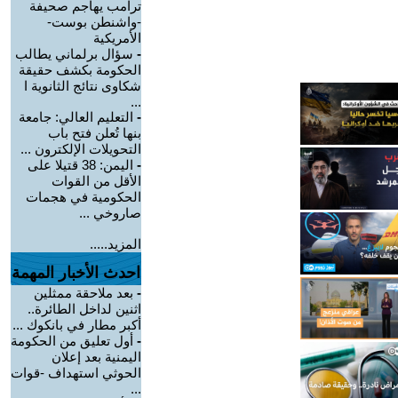
ترامب يهاجم صحيفة
-واشنطن بوست-
الأمريكية
-
سؤال برلماني يطالب
الحكومة بكشف حقيقة
شكاوى نتائج الثانوية ا
...
-
التعليم العالي: جامعة
بنها تُعلن فتح باب
التحويلات الإلكترون ...
-
اليمن: 38 قتيلا على
الأقل من القوات
الحكومية في هجمات
صاروخي ...
المزيد.....
احدث الأخبار المهمة
-
بعد ملاحقة ممثلين
اثنين لداخل الطائرة..
أكبر مطار في بانكوك ...
-
أول تعليق من الحكومة
اليمنية بعد إعلان
الحوثي استهداف -قوات
...