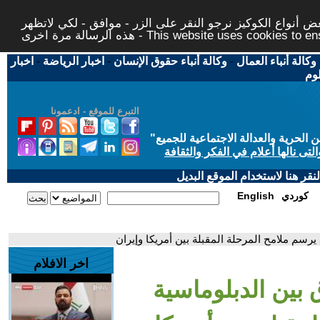
 أنواع الكوكيز نرجو النقر على الزر - موافق - لكي لاتظهر
This website uses cookies to ensure you ge
وكالة أنباء العمال
-
وكالة أنباء حقوق الإنسان
-
اخبار الرياضة
-
اخبار
لوم
التبرع للموقع - ادعمونا
حرية والعدالة الاجتماعية للجميع
"
تى نالها أعلام في الفكر والثقافة
قر هنا لاستخدام الموقع البديل
كوردي
English
يرسم ملامح المرحلة المقبلة بين أمريكا وإيران
اخر الافلام
 بين الدبلوماسية