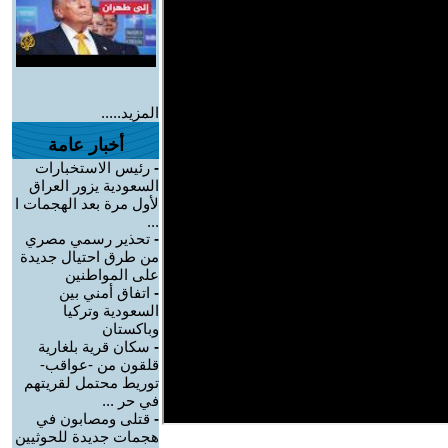
المزيد.....
أخبار عامة
-
رئيس الاستخبارات
السعودية يزور العراق
لأول مرة بعد الهجمات ا
...
-
تحذير رسمي مصري
من طرق احتيال جديدة
على المواطنين
-
اتفاق أمني بين
السعودية وتركيا
وباكستان
-
سكان قرية بلغارية
قلقون من -عواقب-
توريط محتمل لقريتهم
في حر ...
-
قتلى ومصابون في
هجمات جديدة للحوثيين