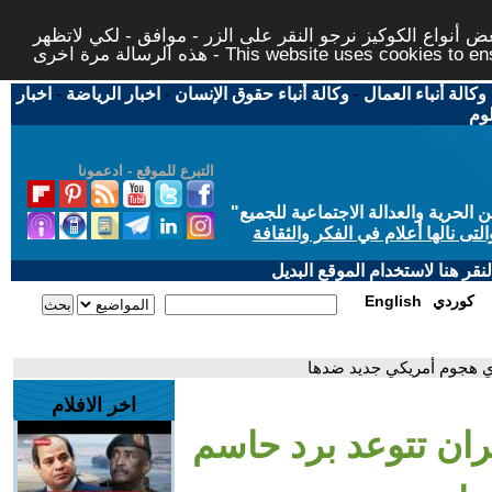
 أنواع الكوكيز نرجو النقر على الزر - موافق - لكي لاتظهر
This website uses cookies to ensure you ge
وكالة أنباء العمال
-
وكالة أنباء حقوق الإنسان
-
اخبار الرياضة
-
اخبار
لوم
التبرع للموقع - ادعمونا
حرية والعدالة الاجتماعية للجميع
"
تى نالها أعلام في الفكر والثقافة
قر هنا لاستخدام الموقع البديل
كوردي
English
أي هجوم أمريكي جديد ضدها
اخر الافلام
يران تتوعد برد حاسم