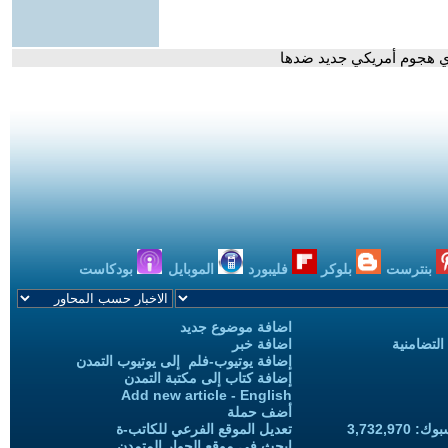
أي هجوم أمريكي جديد ضدها
بنترست
بلوكر
فليبورد
الموبايل
بودكاست
اضافة موضوع جديد
التضامنية
اضافة خبر
إضافة يوتيوب-فلم إلى يوتيوب التمدن
إضافة كتاب إلى مكتبة التمدن
Add new article - English
أضف حملة
3,732,97
تعديل الموقع الفرعي للكاتب-ة
ابحث في موقع الحوار المتمدن