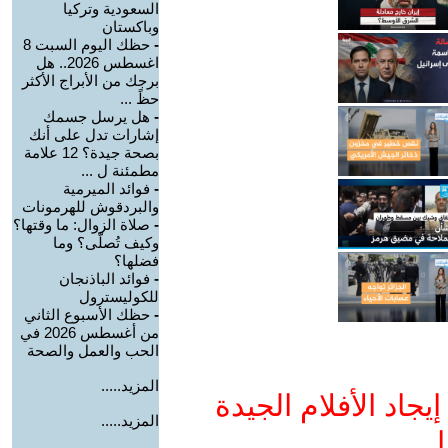
السعودية وتركيا
وباكستان
-
حظك اليوم السبت 8
اغسطس 2026.. هل
برجك من الأبراج الأكثر
حظً ...
-
هل يرسل جسمك
إشارات تدل على أنك
بصحة جيدة؟ 12 علامة
مطمئنة ل ...
-
فوائد الميرمية
والبردقوش للهرمونات
-
صلاة الزوال: ما وقتها؟
وكيف تُصلّى؟ وما
فضلها؟
-
فوائد الباذنجان
للكوليسترول
-
حظك الأسبوع الثاني
من أغسطس 2026 في
الحب والعمل والصحة
المزيد.....
جاد الأفلام الجيدة
المزيد.....
ا