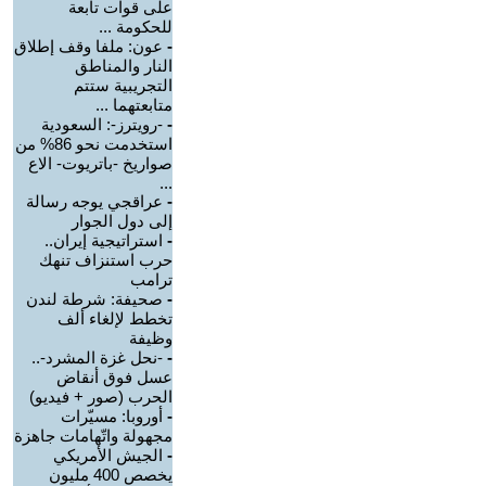
على قوات تابعة
للحكومة ...
-
عون: ملفا وقف إطلاق
النار والمناطق
التجريبية ستتم
متابعتهما ...
-
-رويترز-: السعودية
استخدمت نحو 86% من
صواريخ -باتريوت- الاع
...
-
عراقجي يوجه رسالة
إلى دول الجوار
-
استراتيجية إيران..
حرب استنزاف تنهك
ترامب
-
صحيفة: شرطة لندن
تخطط لإلغاء ألف
وظيفة
-
-نحل غزة المشرد-..
عسل فوق أنقاض
الحرب (صور + فيديو)
-
أوروبا: مسيّرات
مجهولة واتّهامات جاهزة
-
الجيش الأمريكي
يخصص 400 مليون