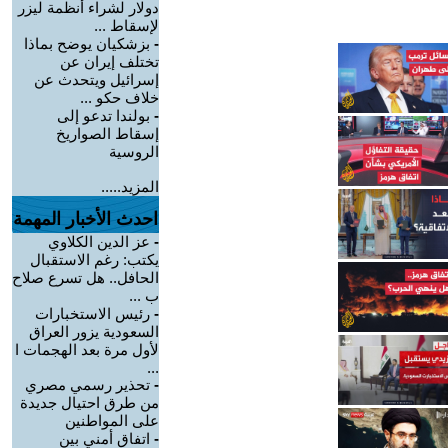
دولار لشراء أنظمة ليزر
لإسقاط ...
-
بزشكيان يوضح بماذا
تختلف إيران عن
إسرائيل ويتحدث عن
خلاف حكو ...
-
بولندا تدعو إلى
إسقاط الصواريخ
الروسية
المزيد.....
احدث الأخبار المهمة
-
عز الدين الكلاوي
يكتب: رغم الاستقبال
الحافل.. هل تسرع صلاح
ب ...
-
رئيس الاستخبارات
السعودية يزور العراق
لأول مرة بعد الهجمات ا
...
-
تحذير رسمي مصري
من طرق احتيال جديدة
على المواطنين
-
اتفاق أمني بين