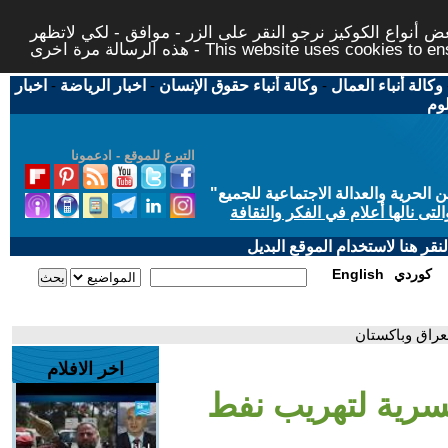
 أنواع الكوكيز نرجو النقر على الزر - موافق - لكي لاتظهر
This website uses cookies to ensure you ge
وكالة أنباء العمال
-
وكالة أنباء حقوق الإنسان
-
اخبار الرياضة
-
اخبار
لوم
التبرع للموقع - ادعمونا
حرية والعدالة الاجتماعية للجميع
"
تى نالها أعلام في الفكر والثقافة
قر هنا لاستخدام الموقع البديل
كوردي
English
لعراق وباكستان
اخر الافلام
لسرية لتهريب نفط