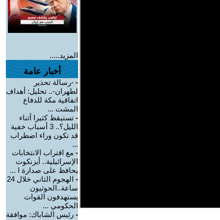
المزيد.....
أخبار عامة
-
-رسالة تحذير
لطهران-.. تحليل: أهداف
اتفاقية مكة للدفاع
المشت ...
-
تستيقظ كثيرا أثناء
الليل؟.. 3 أسباب خفية
قد تكون وراء اضطراب
...
-
مع اقتراب الانتخابات
الإسرائيلية.. أيزنكوت
يحافظ على صدارة ا ...
-
الهجوم الثاني خلال 24
ساعة..الحوثيون
يستهدفون القوات
الحكومي ...
-
رئيس الشاباك: موافقة