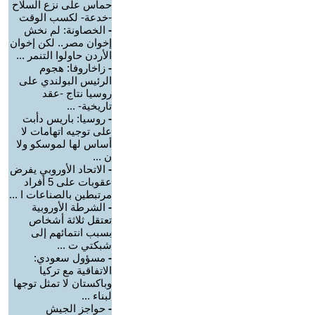
حماس على نزع السلاح
-خدعة- لكسب الوقت
-
الخصاونة: لم نخش
إخوان مصر.. لكن إخوان
الأردن حاولوا التنمر ...
-
زاخاروفا: هجوم
الرئيس البولندي على
روسيا نتاج -عقد
تاريخية- ...
-
روسيا: باريس دأبت
على توجيه اتهامات لا
أساس لها لموسكو ولا
ن ...
-
الاتحاد الأوروبي يفرض
عقوبات على 5 أفراد
مرتبطين بالصناعات ا ...
-
الشرطة الأوروبية
تعتقل ثلاثة أشخاص
بسبب انتمائهم إلى
شبكتي ت ...
-
مسؤول سعودي:
الاتفاقية مع تركيا
وباكستان لا تمثل توجها
لبناء ...
-
حواجز الجيش