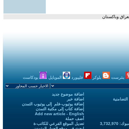
لعراق وباكستان
بنترست
بلوكر
فليبورد
الموبايل
بودكاست
اضافة موضوع جديد
التضامنية
اضافة خبر
إضافة يوتيوب-فلم إلى يوتيوب التمدن
إضافة كتاب إلى مكتبة التمدن
Add new article - English
أضف حملة
3,732,97
تعديل الموقع الفرعي للكاتب-ة
ابحث في موقع الحوار المتمدن