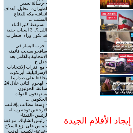
-
-رسالة تحذير
لطهران-.. تحليل: أهداف
اتفاقية مكة للدفاع
المشت ...
-
تستيقظ كثيرا أثناء
الليل؟.. 3 أسباب خفية
قد تكون وراء اضطراب
...
-
حزب اليسار في
سافخو يسحب قائمته
الانتخابية بالكامل بعد
جدل ح ...
-
مع اقتراب الانتخابات
الإسرائيلية.. أيزنكوت
يحافظ على صدارة ا ...
-
الهجوم الثاني خلال 24
ساعة..الحوثيون
يستهدفون القوات
الحكومي ...
-
وسط مطالب بإقالته..
الأرجنتين توجه رسالة
لرئيس -الفيفا-
جاد الأفلام الجيدة
-
رئيس الشاباك: موافقة
حماس على نزع السلاح
ا
-خدعة- لكسب الوقت