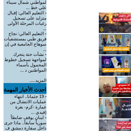
لمواطني شمال سيناء
علي خط ...
-
التعليم العالي: إقبال
متزايد على تسجيل
رغبات المرحلة الأولى
...
-
التعليم العالي: نجاح
فريق طبي بمستشفيات
سوهاج الجامعية في إن
...
-
نشأت حتة يتحرك
لمواجهة تسجيل خطوط
المحمول بأسماء
المواطنين د ...
المزيد.....
احدث الأخبار المهمة
-
19 جثمانا.. انتهاء
عمليات الانتشال من
عمارة -كرم- بغزة
(فيدي ...
-
لبنان يوقف ضابطاً
سورياً سابقاً.. ماذا جرى
داخل سفارة دمشق ف