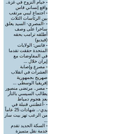
-
خيام النزوح في غزة..
واقع إنساني قاس
-
اجتماع ليبي مرتقب
بين الرئاسات الثلاث
-
-المصري- السيد يعلق
ساخرا على وصف
أطلقه ترامب بحقه
(فيديو)
-
فانس: الولايات
المتحدة حققت تقدما
في المفاوضات مع
إيران خلال ...
-
مصرع وإصابة
العشرات في انقلاب
صهريج بجمهورية
إفريقيا الوسطى ...
-
مصر.. مرتضى منصور
يطالب السيسي بالثأر
بعد هجوم دمياط
-
-أعطتني قنبلة في
يدي-.. شهادات 25 عاماً
من الرعب تهز بيت سار
...
-
السكة الحديد تقدم
خدمة نقل متميزة