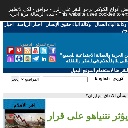
 أنواع الكوكيز نرجو النقر على الزر - موافق - لكي لاتظهر
This website uses cookies to ensure you ge
وكالة أنباء العمال
-
وكالة أنباء حقوق الإنسان
-
اخبار الرياضة
-
اخبار
لوم
التبرع للموقع - ادعمونا
حرية والعدالة الاجتماعية للجميع
"
تى نالها أعلام في الفكر والثقافة
قر هنا لاستخدام الموقع البديل
كوردي
English
بشأن الاتفاق مع إيران؟
اخر الافلام
ثر نتنياهو على قرار