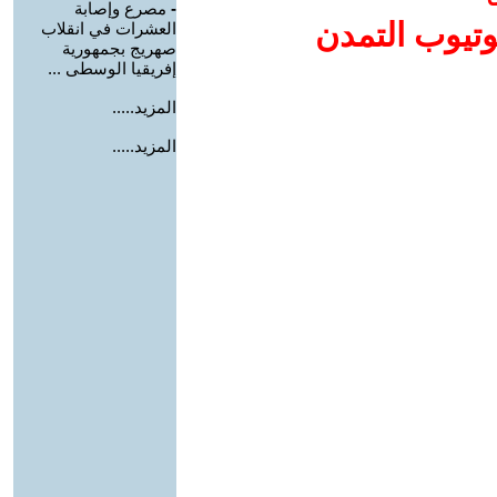
-
مصرع وإصابة
وتيوب التمدن
العشرات في انقلاب
صهريج بجمهورية
إفريقيا الوسطى ...
المزيد.....
المزيد.....