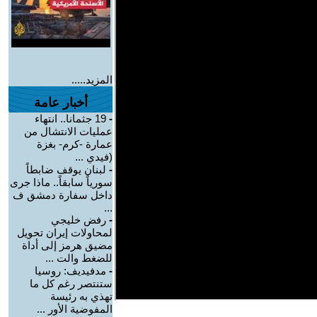
المزيد.....
أخبار عامة
-
19 جثمانا.. انتهاء
عمليات الانتشال من
عمارة -كرم- بغزة
(فيدي ...
-
لبنان يوقف ضابطاً
سورياً سابقاً.. ماذا جرى
داخل سفارة دمشق ف
...
-
رفض خليجي
لمحاولات إيران تحويل
مضيق هرمز إلى أداة
للضغط والت ...
-
مدفيديف: روسيا
ستنتصر رغم كل ما
تهذي به رئيسة
المفوضية الأور ...