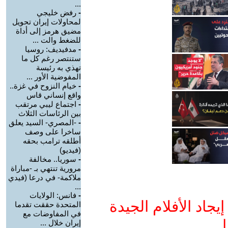
...
-
رفض خليجي
لمحاولات إيران تحويل
مضيق هرمز إلى أداة
للضغط والت ...
-
مدفيديف: روسيا
ستنتصر رغم كل ما
تهذي به رئيسة
المفوضية الأور ...
-
خيام النزوح في غزة..
واقع إنساني قاس
-
اجتماع ليبي مرتقب
بين الرئاسات الثلاث
-
-المصري- السيد يعلق
ساخرا على وصف
أطلقه ترامب بحقه
(فيديو)
-
سوريا.. مخالفة
مرورية تنتهي بـ -مباراة
ملاكمة- في درعا (فيدي
...
-
فانس: الولايات
جاد الأفلام الجيدة
المتحدة حققت تقدما
في المفاوضات مع
ا
إيران خلال ...