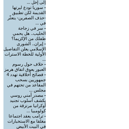
إلى إخل ...
-
سوريا تودع ليرتها
القديمة لكن تطبيق
-حذف الصفرين- يتعثّر
في ...
-
سر في زجاجة
الحليب.. هل يحمي
طفلك من الإكزيما؟
-
إيران.. الشورى
الإسلامي يعلن التفاصيل
الأولية للخطة الاسترات
...
-
خلاف حول رسوم
العبور يعوق اتفاق هرمز
-
فضائح أخلاقية تهدد 4
جمهوريين بسحب
المقاعد من تحتهم في
مجلس ...
-
مصدر أمني روسي
يكشف أسلوب تجنيد
أوكرانيا مرتزقة من
كولومبيا ...
-
ترامب يعقد اجتماعا
مغلقا مع الاستخبارات
في البيت الأبيض