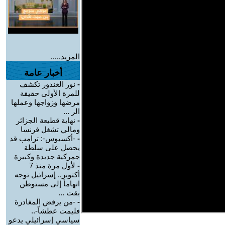
المزيد.....
أخبار عامة
-
نور الغندور تكشف
للمرة الأولى حقيقة
مرضها وزواجها وعملها
الر ...
-
نهاية قطيعة الجزائر
ومالي تشغل فرنسا
-
-أكسيوس-: ترامب قد
يحصل على سلطة
جمركية جديدة وكبيرة
-
لأول مرة منذ 7
أكتوبر.. إسرائيل توجه
اتهاماً إلى مستوطن
بقت ...
-
-من يرفض المغادرة
فليمت عطشاً-..
سياسي إسرائيلي يدعو