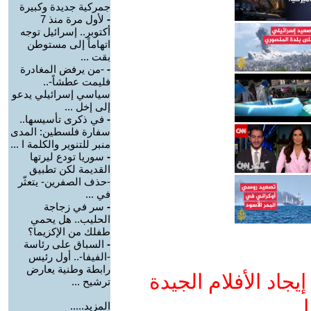
جمركية جديدة وكبيرة
-
لأول مرة منذ 7
أكتوبر.. إسرائيل توجه
اتهاماً إلى مستوطن
بقت ...
-
-من يرفض المغادرة
فليمت عطشاً-..
سياسي إسرائيلي يدعو
إلى إخل ...
-
في ذكرى تأسيسها..
سفارة فلسطين: المدى
منبر للتنوير والكلمة ا ...
-
سوريا تودع ليرتها
القديمة لكن تطبيق
-حذف الصفرين- يتعثّر
في ...
-
سر في زجاجة
الحليب.. هل يحمي
طفلك من الإكزيما؟
-
السباق على رئاسة
-الفيفا-.. أول رئيس
رابطة وطنية يعارض
جاد الأفلام الجيدة
ترشيح ...
ا
المزيد.....