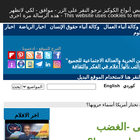
 أنواع الكوكيز نرجو النقر على الزر - موافق - لكي لاتظهر
This website uses cookies to ensure you ge
وكالة أنباء العمال
-
وكالة أنباء حقوق الإنسان
-
اخبار الرياضة
-
اخبار
لوم
التبرع للموقع - ادعمونا
حرية والعدالة الاجتماعية للجميع
"
تى نالها أعلام في الفكر والثقافة
قر هنا لاستخدام الموقع البديل
كوردي
English
تختار أمريكا أسماء حروبها؟
اخر الافلام
لى -الغضب