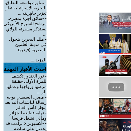
-
مناورة واسعة النطاق..
البحرية الإسرائيلية تعلن
تعزيز جاهزيته ...
-
-سائق أجرة بمصر-..
مرشح للشيوخ الأمريكي
يستذكر مسيرته للولاي
...
-
ملك البحرين يتجول
في مدينة العلمين
المصرية (فيديو)
المزيد.....
احدث الأخبار المهمة
-
نور الغندور تكشف
للمرة الأولى حقيقة
مرضها وزواجها وعملها
الر ...
-
مصر.. السيسي يوجه
رسالة لناشئات اليد بعد
إنجاز كأس العالم
-
نهاية قطيعة الجزائر
ومالي تشغل فرنسا
-
-أكسيوس-: ترامب قد
يحصل على سلطة