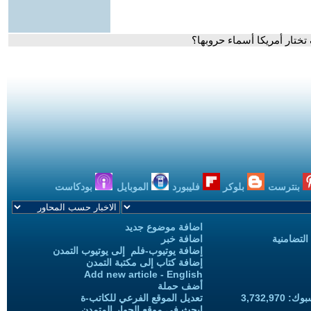
تختار أمريكا أسماء حروبها؟
بنترست
بلوكر
فليبورد
الموبايل
بودكاست
اضافة موضوع جديد
التضامنية
اضافة خبر
إضافة يوتيوب-فلم إلى يوتيوب التمدن
إضافة كتاب إلى مكتبة التمدن
Add new article - English
أضف حملة
3,732,97
تعديل الموقع الفرعي للكاتب-ة
ابحث في موقع الحوار المتمدن