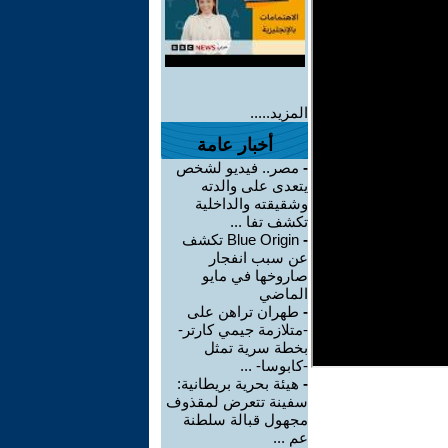
المزيد.....
أخبار عامة
-
مصر.. فيديو لشخص
يتعدى على والدته
وشقيقته والداخلية
تكشف تفا ...
-
Blue Origin تكشف
عن سبب انفجار
صاروخها في مايو
الماضي
-
طهران تراهن على
-متلازمة جيمي كارتر-
بخطة سرية تمثل
-كابوسا- ...
-
هيئة بحرية بريطانية:
سفينة تتعرض لمقذوف
مجهول قبالة سلطنة
عم ...