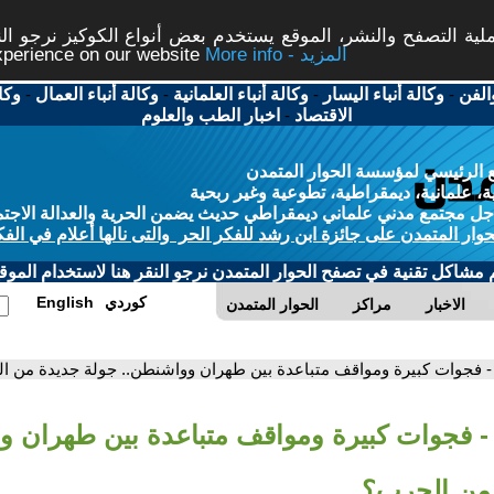
ة التصفح والنشر، الموقع يستخدم بعض أنواع الكوكيز نرجو النق
More info - المزيد
experience on our website
الفن
-
وكالة أنباء اليسار
-
وكالة أنباء العلمانية
-
وكالة أنباء العمال
-
وكا
الاقتصاد
-
اخبار الطب والعلوم
 الرئيسي لمؤسسة الحوار المتمدن
، علمانية، ديمقراطية، تطوعية وغير ربحية
ل مجتمع مدني علماني ديمقراطي حديث يضمن الحرية والعدالة الاجتم
حوار المتمدن على جائزة ابن رشد للفكر الحر والتى نالها أعلام في الفك
م مشاكل تقنية في تصفح الحوار المتمدن نرجو النقر هنا لاستخدام الموقع
كوردي
English
الاخبار
مراكز
الحوار المتمدن
- فجوات كبيرة ومواقف متباعدة بين طهران وواشنطن.. جولة جديدة من ا
- فجوات كبيرة ومواقف متباعدة بين طهران و
 من الحرب؟