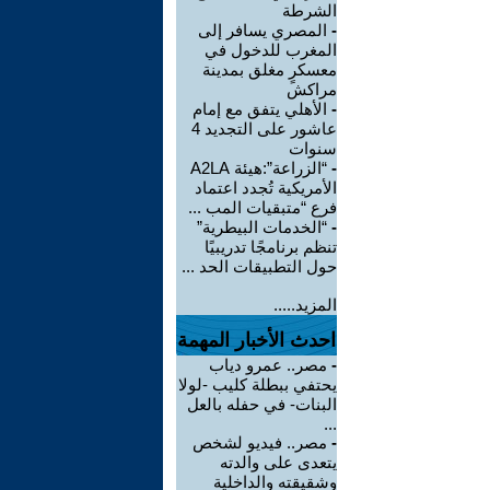
الشرطة
-
المصري يسافر إلى
المغرب للدخول في
معسكرٍ مغلق بمدينة
مراكش
-
الأهلي يتفق مع إمام
عاشور على التجديد 4
سنوات
-
“الزراعة”:هيئة A2LA
الأمريكية تُجدد اعتماد
فرع “متبقيات المب ...
-
“الخدمات البيطرية”
تنظم برنامجًا تدريبيًا
حول التطبيقات الحد ...
المزيد.....
احدث الأخبار المهمة
-
مصر.. عمرو دياب
يحتفي ببطلة كليب -لولا
البنات- في حفله بالعل
...
-
مصر.. فيديو لشخص
يتعدى على والدته
وشقيقته والداخلية