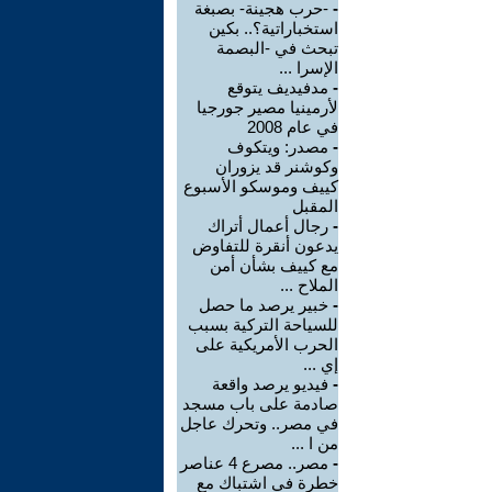
-
-حرب هجينة- بصبغة
استخباراتية؟.. بكين
تبحث في -البصمة
الإسرا ...
-
مدفيديف يتوقع
لأرمينيا مصير جورجيا
في عام 2008
-
مصدر: ويتكوف
وكوشنر قد يزوران
كييف وموسكو الأسبوع
المقبل
-
رجال أعمال أتراك
يدعون أنقرة للتفاوض
مع كييف بشأن أمن
الملاح ...
-
خبير يرصد ما حصل
للسياحة التركية بسبب
الحرب الأمريكية على
إي ...
-
فيديو يرصد واقعة
صادمة على باب مسجد
في مصر.. وتحرك عاجل
من ا ...
-
مصر.. مصرع 4 عناصر
خطرة في اشتباك مع