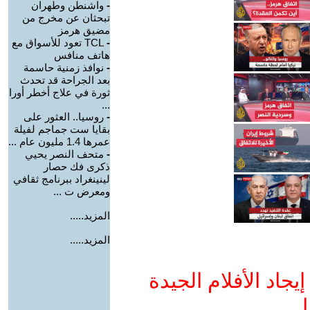
-
واشنطن وطهران
تبحثان عن مخرج من
مضيق هرمز
-
TCL تعود للأسواق مع
هاتف منافس
-
نوافذ زمنية حاسمة
بعد الجراحة قد تحدث
ثورة في علاج أخطر أورا
...
-
روسيا.. العثور على
بقايا ست جماجم لفيلة
عمرها 1.4 مليون عام ...
-
متحف النصر يحيي
ذكرى فك حصار
لينينغراد ببرنامج ثقافي
ومعرض ت ...
المزيد.....
المزيد.....
جاد الأفلام الجيدة
ا