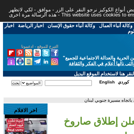
 أنواع الكوكيز نرجو النقر على الزر - موافق - لكي لاتظهر
This website uses cookies to ensure you ge
وكالة أنباء العمال
-
وكالة أنباء حقوق الإنسان
-
اخبار الرياضة
-
اخبار
لوم
التبرع للموقع - ادعمونا
حرية والعدالة الاجتماعية للجميع
"
تى نالها أعلام في الفكر والثقافة
قر هنا لاستخدام الموقع البديل
كوردي
English
باتجاه مسيرة جنوبي لبنان
اخر الافلام
علن إطلاق صاروخ