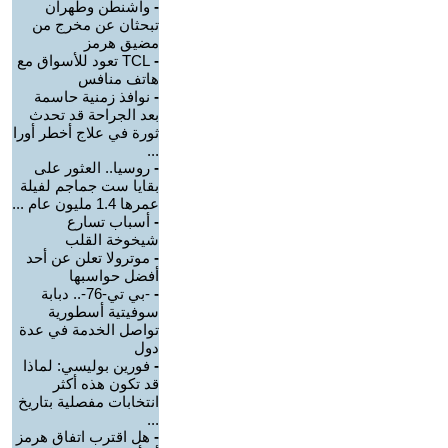
-
واشنطن وطهران
تبحثان عن مخرج من
مضيق هرمز
-
TCL تعود للأسواق مع
هاتف منافس
-
نوافذ زمنية حاسمة
بعد الجراحة قد تحدث
ثورة في علاج أخطر أورا
...
-
روسيا.. العثور على
بقايا ست جماجم لفيلة
عمرها 1.4 مليون عام ...
-
أسباب تسارع
شيخوخة القلب
-
موترولا تعلن عن أحد
أفضل حواسبها
-
-بي تي-76-.. دبابة
سوفيتية أسطورية
تواصل الخدمة في عدة
دول
-
فورين بوليسي: لماذا
قد تكون هذه أكثر
انتخابات مفصلية بتاريخ
...
-
هل اقترب اتفاق هرمز