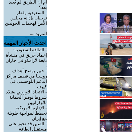
أم أن الطريق لم يُعبد
بعد؟
-
السعودية وقطر
ترحبان بإدانة مجلس
الأمن لهجمات الحوثيين
المزيد.....
احدث الأخبار المهمة
-
الطاقة السعودية:
إخماد حريق في منشأة
تابعة لأرامكو في جازان
...
-
خبير يوضح أهداف
روسيا من قصف مراكز
الدعم اللوجستي في
كييف
-
الاتحاد الأوروبي يشدّد
شروط توفير الحماية
للأوكرانيين
-
الإدارة الأمريكية
تخطط لمواجهة طويلة
مع إيران
-
الصين قد تحوز على
مستقبل الطاقة