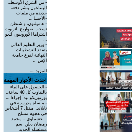
-
من الشرق الأوسط..
البنتاغون ينشر دفعة
جديدة من ملفات
-الأجسا ...
-
هاميلتون: واشنطن
تسحب صواريخ باتريوت
اشتراها الأوروبيون لتعو
...
-
وزير التعليم العالي
يتفقد التشطيبات
النهائية لفرع جامعة
الإس ...
المزيد.....
احدث الأخبار المهمة
-
الحصول على الماء
بالتناوب كل 48 ساعة..
بورتوريكو تبدأ إجراءا ...
-
مأساة مدرسية في
تايلاند.. مقتل 7 أشخاص
في هجوم مسلح
-
-عشماوي-.. محمد
رمضان يعلن اسم
مسلسله الجديد