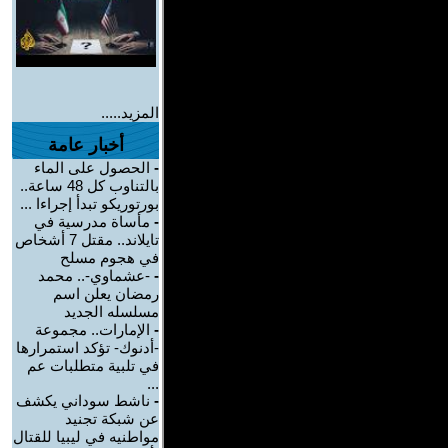
المزيد.....
أخبار عامة
-
الحصول على الماء
بالتناوب كل 48 ساعة..
بورتوريكو تبدأ إجراءا ...
-
مأساة مدرسية في
تايلاند.. مقتل 7 أشخاص
في هجوم مسلح
-
-عشماوي-.. محمد
رمضان يعلن اسم
مسلسله الجديد
-
الإمارات.. مجموعة
-أدنوك- تؤكد استمرارها
في تلبية متطلبات عم
...
-
ناشط سوداني يكشف
عن شبكة تجنيد
مواطنيه في ليبيا للقتال