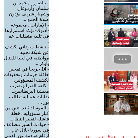
-
بالصور.. محمد بن
سلمان وأردوغان
وشهباز شريف يؤدون
صلاة الجمع ...
-
الإمارات.. مجموعة
-أدنوك- تؤكد استمرارها
في تلبية متطلبات عم
...
-
ناشط سوداني يكشف
عن شبكة تجنيد
مواطنيه في ليبيا للقتال
بأوكر ...
-
14 جريحاً في تفجير
حافلة جرمانا، وتحقيقات
لكشف المسؤولين
-
كلفة الصراع تضرب
معيشة البريطانيين..
نقابات عمالية تطالب
بور ...
-
الموساد يُبعد اثنين من
كبار مسؤوليه.. خطة
فاشلة لتغيير النظا ...
-
حوادث السير تتضاعف
في سوريا خلال عام..
أرقام صادمة عن القتلى