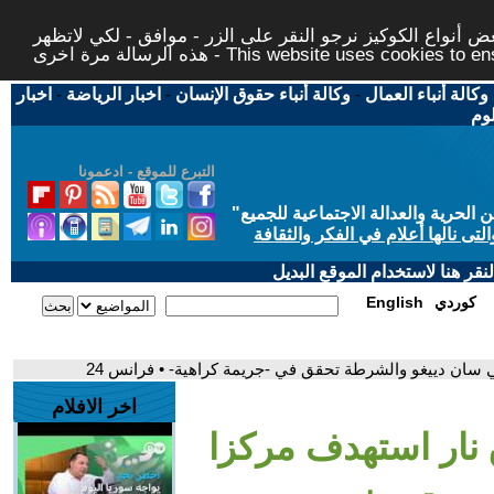
 أنواع الكوكيز نرجو النقر على الزر - موافق - لكي لاتظهر
This website uses cookies to ensure you ge
وكالة أنباء العمال
-
وكالة أنباء حقوق الإنسان
-
اخبار الرياضة
-
اخبار
لوم
التبرع للموقع - ادعمونا
حرية والعدالة الاجتماعية للجميع
"
تى نالها أعلام في الفكر والثقافة
قر هنا لاستخدام الموقع البديل
كوردي
English
اخر الافلام
ق نار استهدف مركزا