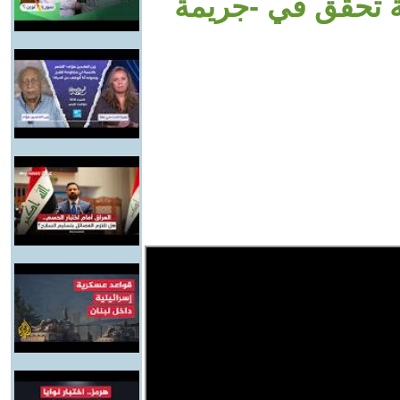
ة تحقق في -جريمة