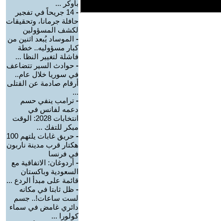
بأوكر ...
-
14 جريحاً في تفجير
حافلة جرمانا، وتحقيقات
لكشف المسؤولين
-
الموساد يُبعد اثنين من
كبار مسؤوليه.. خطة
فاشلة لتغيير النظا ...
-
حوادث السير تتضاعف
في سوريا خلال عام..
أرقام صادمة عن القتلى
...
-
ترامب ينفي حسم
دعمه لفانس في
انتخابات 2028: الوقت
مبكر للتفك ...
-
حريق غابات يلتهم 100
هكتار قرب مدينة ناربون
في فرنسا
-
أردوغان: الاتفاقية مع
السعودية وباكستان
قائمة على مبدأ الردع ...
-
ظل ثابتا في مكانه
لست ساعات!.. جسم
دائري غامض في سماء
كولورا ...