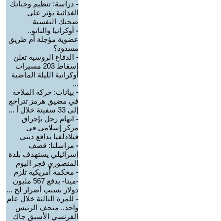
-
دراسة: تنظيم وجباتك
الغذائية يؤثر على
صحتك النفسية
-
أوكرانيا والناتو..
عضوية مؤجلة أم طريق
مسدود؟
-
الدفاع الروسية تعلن
إسقاط 203 مسيرات
أوكرانية الليلة الماضية
...
-
بيانات: حركة الملاحة
في مضيق هرمز تتراجع
إلى 33 سفينة خلال أ ...
-
اتهام رجل بإحراق
مركز إسلامي في
فيلادلفيا بدافع ديني
-
مراسلنا: قصف
إسرائيلي يستهدف بلدة
المنصوري فجر اليوم
-
محكمة أمريكية تلزم
-ميتا- بدفع 567 مليون
دولار بسبب أضرار لح ...
-
للمرة الثالثة خلال عام
واحد.. متحف الرئيس
الفرنسي الأسبق جاك