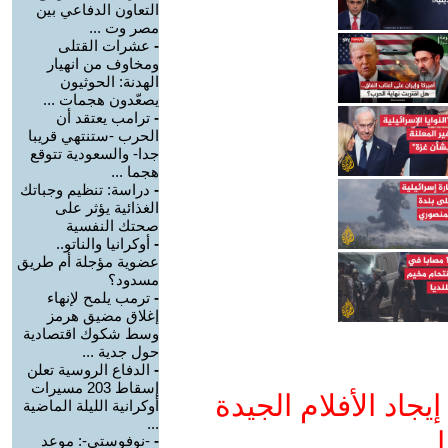
التعاون الدفاعي بين
مصر وت ...
-
عشرات القتلى
ومخاوف من انهيار
الهدنة: الحوثيون
يصعّدون هجمات ...
-
ترامب يعتقد أن
الحرب -ستنتهي قريبا
جدا- والسعودية تتوقع
هجما ...
-
دراسة: تنظيم وجباتك
الغذائية يؤثر على
صحتك النفسية
-
أوكرانيا والناتو..
عضوية مؤجلة أم طريق
مسدود؟
-
ترمب يلمح لإنهاء
إغلاق مضيق هرمز
وسط شكوك اقتصادية
حول جدية ...
-
الدفاع الروسية تعلن
إسقاط 203 مسيرات
جاد الأفلام الجيدة
أوكرانية الليلة الماضية
...
ا
-
-نوفوستي-: موعد