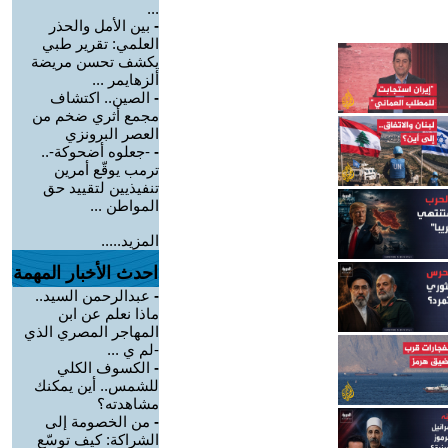
...
-
بين الأمل والحذر
العلمي: تقرير طبي
يكشف تحسن مريضة
ألزهايمر ...
-
الصين.. اكتشاف
مجمع أثري ضخم من
العصر البرونزي
-
-جعلوه أضحوكة-..
ترمب يوقّع أمرين
تنفيذيين لتقييد حق
المواطن ...
المزيد.....
احدث الأخبار المهمة
-
عبدالرحمن السيد..
ماذا نعلم عن ابن
المهاجر المصري الذي
-لم ي ...
-
الكسوف الكلي
للشمس.. أين يمكنك
مشاهدته؟
-
من الخصومة إلى
الشراكة: كيف توسّع