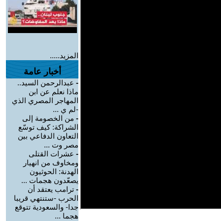
المزيد.....
أخبار عامة
-
عبدالرحمن السيد..
ماذا نعلم عن ابن
المهاجر المصري الذي
-لم ي ...
-
من الخصومة إلى
الشراكة: كيف توسّع
التعاون الدفاعي بين
مصر وت ...
-
عشرات القتلى
ومخاوف من انهيار
الهدنة: الحوثيون
يصعّدون هجمات ...
-
ترامب يعتقد أن
الحرب -ستنتهي قريبا
جدا- والسعودية تتوقع
هجما ...