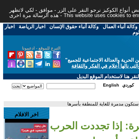
 أنواع الكوكيز نرجو النقر على الزر - موافق - لكي لاتظهر
This website uses cookies to ensure you ge
وكالة أنباء العمال
-
وكالة أنباء حقوق الإنسان
-
اخبار الرياضة
-
اخبار
لوم
التبرع للموقع - ادعمونا
حرية والعدالة الاجتماعية للجميع
"
تى نالها أعلام في الفكر والثقافة
قر هنا لاستخدام الموقع البديل
كوردي
English
ا ستكون مدمرة للغاية للمنطقة بأسرها
اخر الافلام
يرة: إذا تجددت الحرب