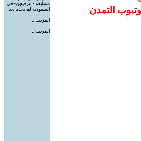
مسابقة -إنترفيجن- في
وتيوب التمدن
السعودية لم يحدد بعد
المزيد.....
المزيد.....