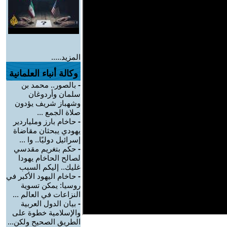
المزيد.....
وكالة أنباء العلمانية
-
بالصور.. محمد بن
سلمان وأردوغان
وشهباز شريف يؤدون
صلاة الجمع ...
-
حاخام بارز وملياردير
يهودي يبحثان مقاضاة
إسرائيل دوليًا.. وا ...
-
حكم بتغريم مقدسي
لصالح الحاخام يهودا
غليك.. إليكم السبب
-
حاخام اليهود الأكبر في
روسيا: يمكن تسوية
النزاعات في العالم ...
-
بيان الدول العربية
والإسلامية خطوة على
الطريق الصحيح ولكن...