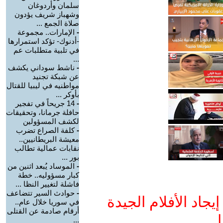
سلمان وأردوغان
وشهباز شريف يؤدون
صلاة الجمع ...
-
الإمارات.. مجموعة
-أدنوك- تؤكد استمرارها
في تلبية متطلبات عم
...
-
ناشط سوداني يكشف
عن شبكة تجنيد
مواطنيه في ليبيا للقتال
بأوكر ...
-
14 جريحاً في تفجير
حافلة جرمانا، وتحقيقات
لكشف المسؤولين
-
كلفة الصراع تضرب
معيشة البريطانيين..
نقابات عمالية تطالب
بور ...
-
الموساد يُبعد اثنين من
كبار مسؤوليه.. خطة
فاشلة لتغيير النظا ...
-
حوادث السير تتضاعف
جاد الأفلام الجيدة
في سوريا خلال عام..
أرقام صادمة عن القتلى
ا
...