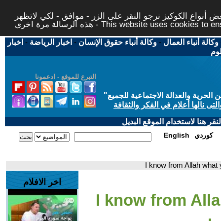
 أنواع الكوكيز نرجو النقر على الزر - موافق - لكي لاتظهر
This website uses cookies to ensure you ge
وكالة أنباء العمال
-
وكالة أنباء حقوق الإنسان
-
اخبار الرياضة
-
اخبار
لوم
التبرع للموقع - ادعمونا
حرية والعدالة الاجتماعية للجميع
"
تى نالها أعلام في الفكر والثقافة
قر هنا لاستخدام الموقع البديل
كوردي
English
اخر الافلام
- 9- I know from A