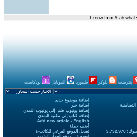
بنترست
بلوكر
فليبورد
الموبايل
بودكاست
اضافة موضوع جديد
التضامنية
اضافة خبر
إضافة يوتيوب-فلم إلى يوتيوب التمدن
إضافة كتاب إلى مكتبة التمدن
Add new article - English
أضف حملة
3,732,97
تعديل الموقع الفرعي للكاتب-ة
ابحث في موقع الحوار المتمدن