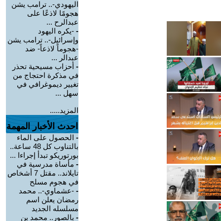
اليهودي-.. ترامب يشن
هجومًا لاذعًا على
عبدالرح ...
-
-يكره اليهود
وإسرائيل-.. ترامب يشن
-هجوماً لاذعاً- ضد
عبدالر ...
-
أحزاب مسيحية تحذر
في مذكرة احتجاج من
تغيير ديموغرافي في
سهل ...
المزيد.....
احدث الأخبار المهمة
-
الحصول على الماء
بالتناوب كل 48 ساعة..
بورتوريكو تبدأ إجراءا ...
-
مأساة مدرسية في
تايلاند.. مقتل 7 أشخاص
في هجوم مسلح
-
-عشماوي-.. محمد
رمضان يعلن اسم
مسلسله الجديد
-
بالصور.. محمد بن