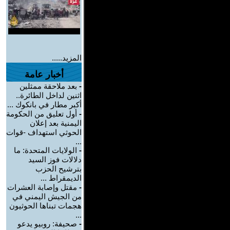
المزيد.....
أخبار عامة
-
بعد ملاحقة ممثلين
اثنين لداخل الطائرة..
أكبر مطار في بانكوك ...
-
أول تعليق من الحكومة
اليمنية بعد إعلان
الحوثي استهداف -قوات
...
-
الولايات المتحدة: ما
دلالات فوز السيد
بترشيح الحزب
الديمقراط ...
-
مقتل وإصابة العشرات
من الجيش اليمني في
هجمات تبناها الحوثيون
...
-
صحيفة: روبيو يدعو