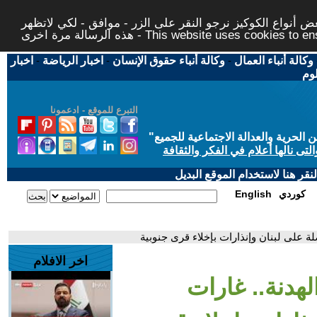
 أنواع الكوكيز نرجو النقر على الزر - موافق - لكي لاتظهر
This website uses cookies to ensure you ge
وكالة أنباء العمال
-
وكالة أنباء حقوق الإنسان
-
اخبار الرياضة
-
اخبار
لوم
التبرع للموقع - ادعمونا
حرية والعدالة الاجتماعية للجميع
"
تى نالها أعلام في الفكر والثقافة
قر هنا لاستخدام الموقع البديل
كوردي
English
لة على لبنان وإنذارات بإخلاء قرى جنوبية
اخر الافلام
لهدنة.. غارات