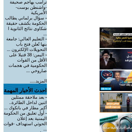
ترامب يهاجم صحيفة
-واشنطن بوست-
الأمريكية
-
سؤال برلماني يطالب
الحكومة بكشف حقيقة
شكاوى نتائج الثانوية ا
...
-
التعليم العالي: جامعة
بنها تُعلن فتح باب
التحويلات الإلكترون ...
-
اليمن: 38 قتيلا على
الأقل من القوات
الحكومية في هجمات
صاروخي ...
المزيد.....
احدث الأخبار المهمة
-
بعد ملاحقة ممثلين
اثنين لداخل الطائرة..
أكبر مطار في بانكوك ...
-
أول تعليق من الحكومة
اليمنية بعد إعلان
الحوثي استهداف -قوات
...