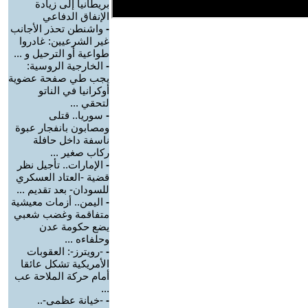
بريطانيا إلى زيادة
الإنفاق الدفاعي
-
واشنطن تحذر الأجانب
غير الشرعيين: غادروا
طواعية أو الترحيل و ...
-
الخارجية الروسية:
يجب طي صفحة عضوية
أوكرانيا في الناتو
لتحقي ...
-
سوريا.. قتلى
ومصابون بانفجار عبوة
ناسفة داخل حافلة
ركاب صغير ...
-
الإمارات.. تأجيل نظر
قضية -العتاد العسكري
للسودان- بعد تقديم ...
-
اليمن.. أزمات معيشية
متفاقمة وغضب شعبي
يضع حكومة عدن
وحلفاءه ...
-
-رويترز-: العقوبات
الأمريكية تشكل عائقا
أمام حركة الملاحة عب
...
-
-خيانة عظمى-..