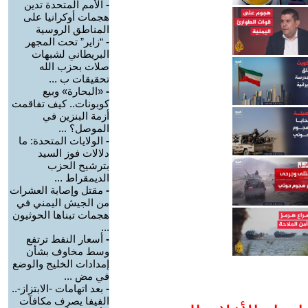
-
الأمم المتحدة تدين
هجمات أوكرانيا على
المناطق الروسية
-
“زاير” تحت المجهر
البريطاني لشبهات
صلات بحزب الله
تحقيقات ب ...
-
«البحارة» وبيع
كوبونات.. كيف تفاقمت
أزمة البنزين في
الموصل؟ ...
-
الولايات المتحدة: ما
دلالات فوز السيد
بترشيح الحزب
الديمقراط ...
-
مقتل وإصابة العشرات
من الجيش اليمني في
هجمات تبناها الحوثيون
...
-
أسعار النفط ترتفع
وسط مخاوف بشأن
إمدادات الخليج والوضع
في مض ...
-
بعد اتهامات -الابتزاز-..
الفيفا يصرف مكافآت