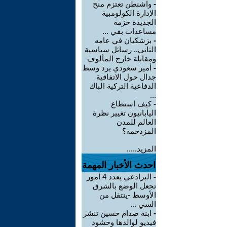
-
واشنطن تعتزم منح
الإدارة الكولومبية
الجديدة حزمة
مساعدات بقي ...
-
بزشكيان في عامه
الثاني.. رسائل سياسية
ومقابلة خارج المألوف
-
أمير سعودي يرد وسط
جدال حول الاتفاقية
الدفاعية التركية الباك
...
-
كيف استطاع
اليابانيون تغيير نظرة
العالم للمدن
المزدحمة؟
المزيد.....
احدث الأخبار المهمة
-
البرادعي يعدد 4 أمور
تجعل الوضع بالشرق
الأوسط -ينتقل من
السي ...
-
ابنة صدام حسين تنشر
فيديو لوالدها وحشود