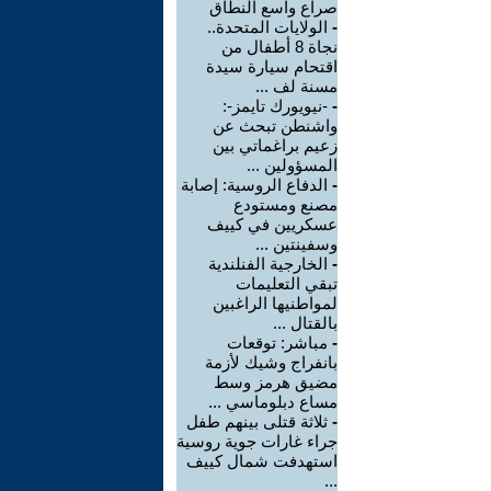
صراع واسع النطاق
-
الولايات المتحدة..
نجاة 8 أطفال من
اقتحام سيارة سيدة
مسنة لف ...
-
-نيويورك تايمز-:
واشنطن تبحث عن
زعيم براغماتي بين
المسؤولين ...
-
الدفاع الروسية: إصابة
مصنع ومستودع
عسكريين في كييف
وسفينتين ...
-
الخارجية الفنلندية
تبقي التعليمات
لمواطنيها الراغبين
بالقتال ...
-
مباشر: توقعات
بانفراج وشيك لأزمة
مضيق هرمز وسط
مساع دبلوماسي ...
-
ثلاثة قتلى بينهم طفل
جراء غارات جوية روسية
استهدفت شمال كييف
...