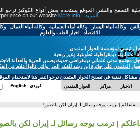
ة التصفح والنشر، الموقع يستخدم بعض أنواع الكوكيز نرجو النق
More info - المزيد
experience on our website
الفن
-
وكالة أنباء اليسار
-
وكالة أنباء العلمانية
-
وكالة أنباء العمال
-
وكا
الاقتصاد
-
اخبار الطب والعلوم
 الرئيسي لمؤسسة الحوار المتمدن
، علمانية، ديمقراطية، تطوعية وغير ربحية
ل مجتمع مدني علماني ديمقراطي حديث يضمن الحرية والعدالة الاجتم
حوار المتمدن على جائزة ابن رشد للفكر الحر والتى نالها أعلام في الفك
م مشاكل تقنية في تصفح الحوار المتمدن نرجو النقر هنا لاستخدام الموقع
كوردي
English
الاخبار
مراكز
الحوار المتمدن
- تفاعلكم | ترمب يوجه رسائل لـ إيران لكن بالصور!
فاعلكم | ترمب يوجه رسائل لـ إيران لكن بالصو