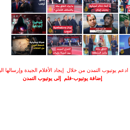
ادعم يوتيوب التمدن من خلال إيجاد الأفلام الجيدة وإرسالها الين
إضافة يوتيوب-فلم إلى يوتيوب التمدن