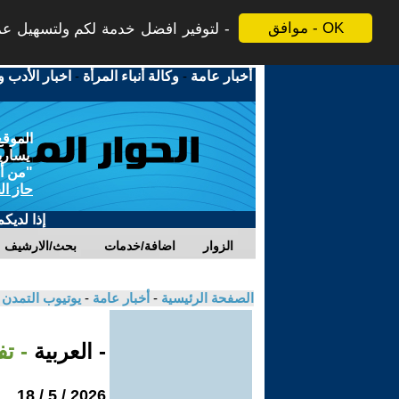
موافق - OK
لتوفير افضل خدمة لكم ولتسهيل عملي
أخبار عامة
-
وكالة أنباء المرأة
-
اخبار الأدب و
الموقع
يسارية
"من أج
حاز ال
إذا لديك
الزوار
اضافة/خدمات
بحث/الارشيف
الصفحة الرئيسية
-
أخبار عامة
-
يوتيوب التمدن
- العربية
- ت
2026 / 5 / 18