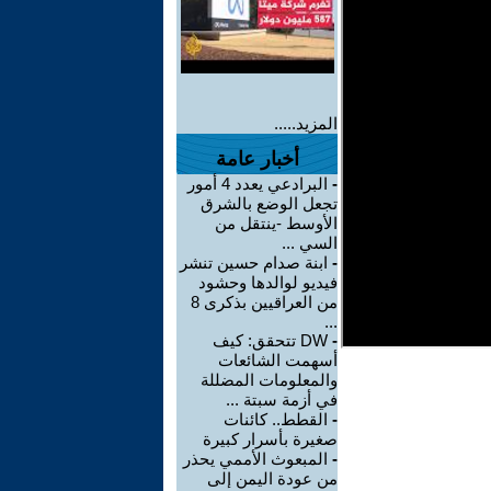
المزيد.....
أخبار عامة
-
البرادعي يعدد 4 أمور
تجعل الوضع بالشرق
الأوسط -ينتقل من
السي ...
-
ابنة صدام حسين تنشر
فيديو لوالدها وحشود
من العراقيين بذكرى 8
...
-
DW تتحقق: كيف
أسهمت الشائعات
والمعلومات المضللة
في أزمة سبتة ...
-
القطط.. كائنات
صغيرة بأسرار كبيرة
-
المبعوث الأممي يحذر
من عودة اليمن إلى