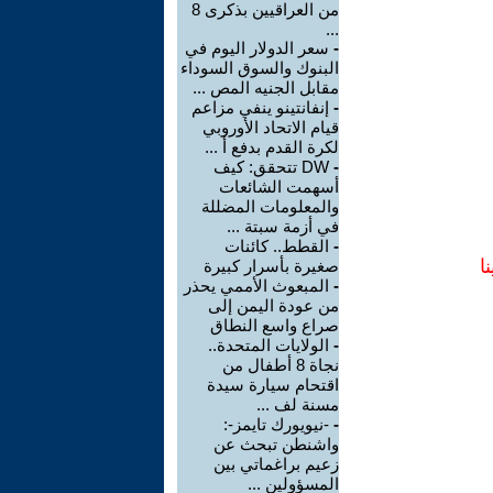
من العراقيين بذكرى 8
...
-
سعر الدولار اليوم في
البنوك والسوق السوداء
مقابل الجنيه المص ...
-
إنفانتينو ينفي مزاعم
قيام الاتحاد الأوروبي
لكرة القدم بدفع أ ...
-
DW تتحقق: كيف
أسهمت الشائعات
والمعلومات المضللة
في أزمة سبتة ...
-
القطط.. كائنات
ا
صغيرة بأسرار كبيرة
-
المبعوث الأممي يحذر
من عودة اليمن إلى
صراع واسع النطاق
-
الولايات المتحدة..
نجاة 8 أطفال من
اقتحام سيارة سيدة
مسنة لف ...
-
-نيويورك تايمز-:
واشنطن تبحث عن
زعيم براغماتي بين
المسؤولين ...