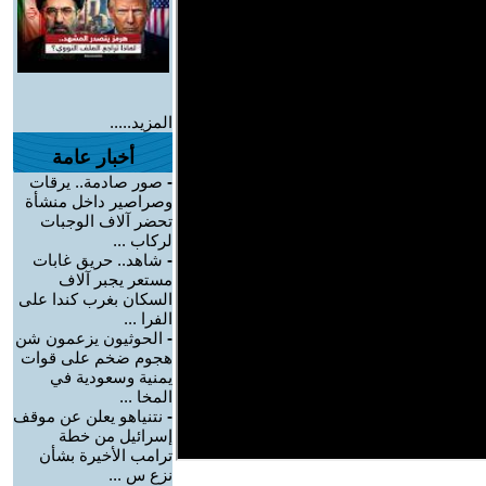
المزيد.....
أخبار عامة
-
صور صادمة.. يرقات
وصراصير داخل منشأة
تحضر آلاف الوجبات
لركاب ...
-
شاهد.. حريق غابات
مستعر يجبر آلاف
السكان بغرب كندا على
الفرا ...
-
الحوثيون يزعمون شن
هجوم ضخم على قوات
يمنية وسعودية في
المخا ...
-
نتنياهو يعلن عن موقف
إسرائيل من خطة
ترامب الأخيرة بشأن
نزع س ...