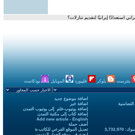
 استعدادًا إيرانيًا لتقديم تنازلات؟
بنترست
بلوكر
فليبورد
الموبايل
بودكاست
اضافة موضوع جديد
التضامنية
اضافة خبر
إضافة يوتيوب-فلم إلى يوتيوب التمدن
إضافة كتاب إلى مكتبة التمدن
Add new article - English
أضف حملة
3,732,97
تعديل الموقع الفرعي للكاتب-ة
ابحث في موقع الحوار المتمدن