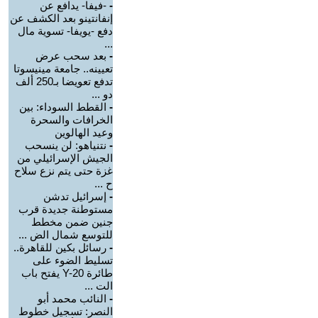
-
-فيفا- يدافع عن
إنفانتينو بعد الكشف عن
دفع -يويفا- تسوية مال
...
-
بعد سحب عرض
تعيينه.. جامعة مينيسوتا
تدفع تعويضا بـ250 ألف
دو ...
-
القطط السوداء: بين
الخرافات والسحرة
وعيد الهالوين
-
نتنياهو: لن ينسحب
الجيش الإسرائيلي من
غزة حتى يتم نزع سلاح
ح ...
-
إسرائيل تدشن
مستوطنة جديدة قرب
جنين ضمن مخطط
للتوسع شمال الض ...
-
رسائل بكين للقاهرة..
تسليط الضوء على
طائرة Y-20 يفتح باب
الت ...
-
النائب محمد أبو
النصر: تسجيل خطوط