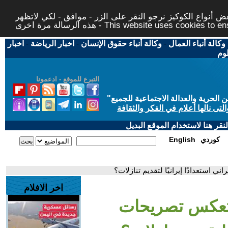
 أنواع الكوكيز نرجو النقر على الزر - موافق - لكي لاتظهر
This website uses cookies to ensure you ge
وكالة أنباء العمال
-
وكالة أنباء حقوق الإنسان
-
اخبار الرياضة
-
اخبار
لوم
التبرع للموقع - ادعمونا
حرية والعدالة الاجتماعية للجميع
"
تى نالها أعلام في الفكر والثقافة
قر هنا لاستخدام الموقع البديل
كوردي
English
 استعدادًا إيرانيًا لتقديم تنازلات؟
اخر الافلام
 تعكس تصريحات