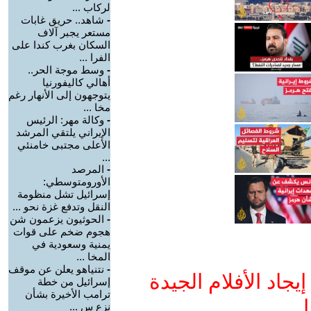
لركاب ...
-
شاهد.. حريق غابات
مستعر يجبر آلاف
السكان بغرب كندا على
الفرا ...
-
وسط موجة الحر..
أهالي كاليفورنيا
يتوجهون إلى الأنهار رغم
مخا ...
-
وكالة مهر: الرئيس
الإيراني يلتقي المرشد
الأعلى مجتبى خامنئي
...
-
المرصد
الأورومتوسطي:
إسرائيل تشل منظومة
النقل وتدفع غزة نحو ...
-
الحوثيون يزعمون شن
هجوم ضخم على قوات
يمنية وسعودية في
المخا ...
-
نتنياهو يعلن عن موقف
جاد الأفلام الجيدة
إسرائيل من خطة
ترامب الأخيرة بشأن
ا
نزع س ...