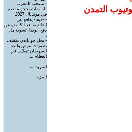
-
منتخب المغرب
وتيوب التمدن
للسيدات يحجز مقعده
في مونديال 2027
-
-فيفا- يدافع عن
إنفانتينو بعد الكشف عن
دفع -يويفا- تسوية مال
...
-
نجل جو بايدن يكشف
تطورات مرض والده:
السرطان تفشّى في
العظام ...
المزيد.....
المزيد.....