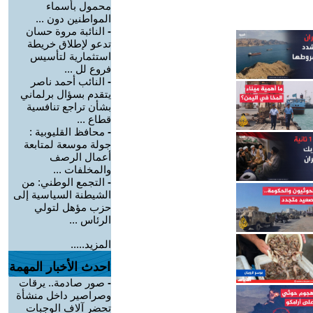
محمول بأسماء
المواطنين دون ...
-
النائبة مروة حسان
تدعو لإطلاق خريطة
استثمارية لتأسيس
فروع لل ...
-
النائب أحمد ناصر
يتقدم بسؤال برلماني
بشأن تراجع تنافسية
قطاع ...
-
محافظ القليوبية :
جولة موسعة لمتابعة
أعمال الرصف
والمخلفات ...
-
التجمع الوطني: من
الشيطنة السياسية إلى
حزب مؤهل لتولي
الرئاس ...
المزيد.....
احدث الأخبار المهمة
-
صور صادمة.. يرقات
وصراصير داخل منشأة
تحضر آلاف الوجبات