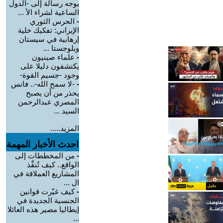
يوجه رسالة إلى -الدول
الساعية لشراء الأ ...
-
الحرس الثوري
الإيراني: تفكيك خلية
إرهابية في سيستان
وبلوجستا ...
-
علماء صينيون
يكتشفون دليلا على
وجود -جسيم القوة-
-
-لا سمح الله-.. فانس
يحذر من أن يصبح
المصري عبدالرحمن
السيد ...
المزيد.....
احدث الأخبار المهمة
-
من المخططات إلى
الواقع.. كيف تُنفَّذ
المشاريع العملاقة في
ال ...
-
كيف غيّرت قوانين
الجنسية الجديدة في
إيطاليا مصير هذه العائلا
...