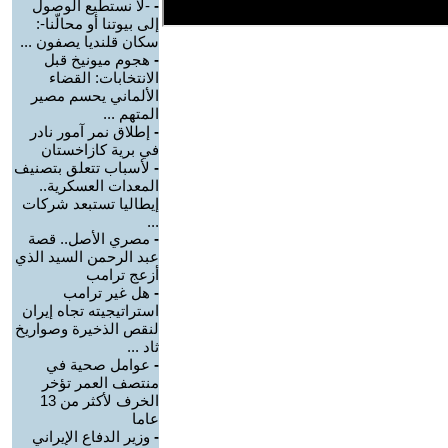
-
-لا نستطيع الوصول
إلى بيوتنا أو محالّنا-:
سكان قلنديا يصفون ...
-
هجوم ميونيخ قبل
الانتخابات: القضاء
الألماني يحسم مصير
المتهم ...
-
إطلاق نمر آمور نادر
في برية كازاخستان
-
لأسباب تتعلق بتصنيف
المعدات العسكرية..
إيطاليا تستبعد شركات
...
-
مصري الأصل.. قصة
عبد الرحمن السيد الذي
أزعج ترامب
-
هل غير ترامب
استراتيجيته تجاه إيران
لنقص الذخيرة وصواريخ
ثاد ...
-
عوامل صحية في
منتصف العمر تؤخر
الخرف لأكثر من 13
عاما
-
وزير الدفاع الإيراني