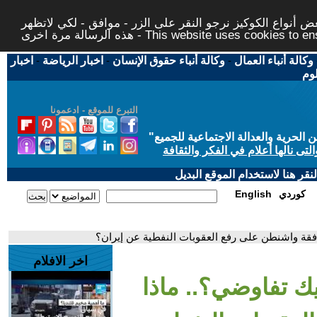
 أنواع الكوكيز نرجو النقر على الزر - موافق - لكي لاتظهر
This website uses cookies to ensure you ge
وكالة أنباء العمال
-
وكالة أنباء حقوق الإنسان
-
اخبار الرياضة
-
اخبار
لوم
التبرع للموقع - ادعمونا
حرية والعدالة الاجتماعية للجميع
"
تى نالها أعلام في الفكر والثقافة
قر هنا لاستخدام الموقع البديل
كوردي
English
وافقة واشنطن على رفع العقوبات النفطية عن إيران؟
اخر الافلام
يك تفاوضي؟.. ماذا