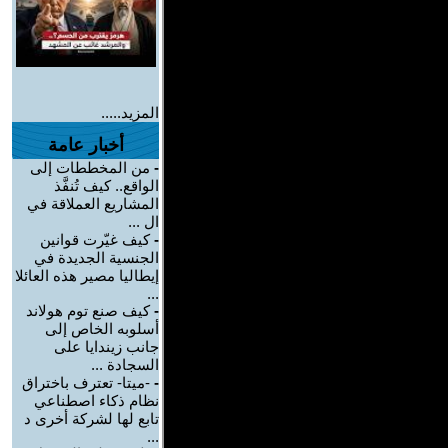
المزيد.....
أخبار عامة
-
من المخططات إلى
الواقع.. كيف تُنفَّذ
المشاريع العملاقة في
ال ...
-
كيف غيّرت قوانين
الجنسية الجديدة في
إيطاليا مصير هذه العائلا
...
-
كيف صنع توم هولاند
أسلوبه الخاص إلى
جانب زيندايا على
السجادة ...
-
-ميتا- تعترف باختراق
نظام ذكاء اصطناعي
تابع لها لشركة أخرى د
...