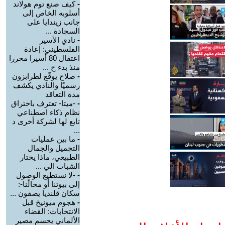
-
كيف صنع توم هولاند
أسلوبه الخاص إلى
جانب زيندايا على
السجادة ...
-
نادي الأسير
الفلسطيني: إعادة
اعتقال 80 أسيرا محررا
منذ بدء ح ...
-
صلاح يوقّع لطرابزون
رسميًا والنادي يكشف
مدة التعاقد
-
-ميتا- تعترف باختراق
نظام ذكاء اصطناعي
تابع لها لشركة أخرى د
...
-
ما بين عمليات
التجميل والجمال
الطبيعي، ماذا يختار
الشباب الي ...
-
-لا نستطيع الوصول
إلى بيوتنا أو محالّنا-:
سكان قلنديا يصفون ...
-
هجوم ميونيخ قبل
الانتخابات: القضاء
الألماني يحسم مصير