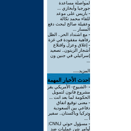
لمواصلة مساعدة
جورجيا وأبخازي ...
-
باريس على موعد
للقاء محمد تكالة
وعقيلة صالح لبحث دفع
المسار ...
-
مع اشتداد الحر.. الظل
رفاهية مفقودة في غزة
-
إغلاق وعزل واقتلاع
أشجار الزيتون.. تصعيد
إسرائيلي في جنين ون
...
المزيد.....
احدث الأخبار المهمة
-
-الشيوخ- الأمريكي يقر
مشروع قانون لتمويل
الحكومة لما بعد انت ...
-
معنى توقيع اتفاق
دفاعي بين السعودية
وتركيا وباكستان.. سفير
أ ...
-
مسؤول حوثي لـCNN:
أوامر شن عمليات ضد