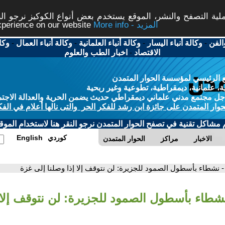
ة التصفح والنشر، الموقع يستخدم بعض أنواع الكوكيز نرجو النق
More info - المزيد
experience on our website
الفن
-
وكالة أنباء اليسار
-
وكالة أنباء العلمانية
-
وكالة أنباء العمال
-
وكا
الاقتصاد
-
اخبار الطب والعلوم
 الرئيسي لمؤسسة الحوار المتمدن
، علمانية، ديمقراطية، تطوعية وغير ربحية
ل مجتمع مدني علماني ديمقراطي حديث يضمن الحرية والعدالة الاجتم
حوار المتمدن على جائزة ابن رشد للفكر الحر والتى نالها أعلام في الفك
م مشاكل تقنية في تصفح الحوار المتمدن نرجو النقر هنا لاستخدام الموقع
كوردي
English
الاخبار
مراكز
الحوار المتمدن
- نشطاء بأسطول الصمود للجزيرة: لن نتوقف إلا إذا وصلنا إلى غزة
نشطاء بأسطول الصمود للجزيرة: لن نتوقف إلا إ