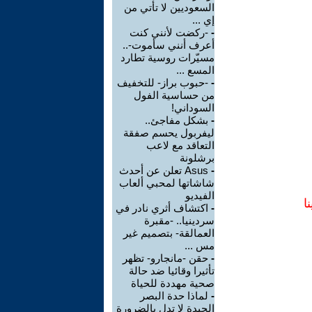
السعوديين لا تأتي من
إي ...
-
-ركضت لأنني كنت
أعرف أنني سأموت-..
مسيّرات روسية تطارد
المسع ...
-
-حبوب براز- للتخفيف
من حساسية الفول
السوداني!
-
بشكل مفاجئ..
ليفربول يحسم صفقة
التعاقد مع لاعب
برشلونة
-
Asus تعلن عن أحدث
شاشاتها لمحبي ألعاب
الفيديو
ا
-
اكتشاف أثري نادر في
سردينيا.. -مقبرة
العمالقة- بتصميم غير
مس ...
-
حقن -مانجارو- تظهر
تأثيرا وقائيا ضد حالة
صحية مهددة للحياة
-
لماذا حدة البصر
الجيدة لا تدل بالضرورة