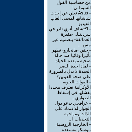
من حساسية الفول
السوداني!
-
Asus تعلن عن أحدث
شاشاتها لمحبي ألعاب
الفيديو
-
اكتشاف أثري نادر في
سردينيا.. -مقبرة
العمالقة- بتصميم غير
مس ...
-
حقن -مانجارو- تظهر
تأثيرا وقائيا ضد حالة
صحية مهددة للحياة
-
لماذا حدة البصر
الجيدة لا تدل بالضرورة
على صحة العينين؟
-
القوات الجوية
الأوكرانية تعترف مجددا
بفشلها في إسقاط
الصواري ...
-
عراقجي يدعو دول
الجوار للاعتماد على
الذات ومواجهة
التحديات ا ...
-
الخارجية الروسية:
موسكو مستعدة