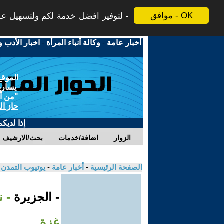
موافق - OK
لتوفير افضل خدمة لكم ولتسهيل عملي
أخبار عامة
-
وكالة أنباء المرأة
-
اخبار الأدب و
الموقع
يسارية
"من أج
حاز ال
إذا لديك
الزوار
اضافة/خدمات
بحث/الارشيف
الصفحة الرئيسية
-
أخبار عامة
-
يوتيوب التمدن
- الجزيرة
- 
غزة