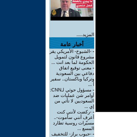
المزيد.....
أخبار عامة
-
-الشيوخ- الأمريكي يقر
مشروع قانون لتمويل
الحكومة لما بعد انت ...
-
معنى توقيع اتفاق
دفاعي بين السعودية
وتركيا وباكستان.. سفير
أ ...
-
مسؤول حوثي لـCNN:
أوامر شن عمليات ضد
السعوديين لا تأتي من
إي ...
-
-ركضت لأنني كنت
أعرف أنني سأموت-..
مسيّرات روسية تطارد
المسع ...
-
-حبوب براز- للتخفيف