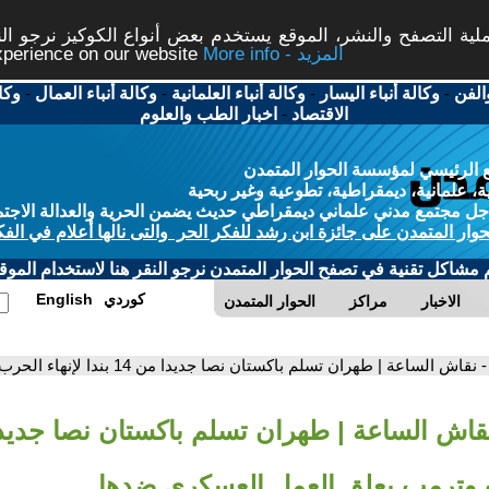
ة التصفح والنشر، الموقع يستخدم بعض أنواع الكوكيز نرجو النق
More info - المزيد
experience on our website
الفن
-
وكالة أنباء اليسار
-
وكالة أنباء العلمانية
-
وكالة أنباء العمال
-
وكا
الاقتصاد
-
اخبار الطب والعلوم
 الرئيسي لمؤسسة الحوار المتمدن
، علمانية، ديمقراطية، تطوعية وغير ربحية
ل مجتمع مدني علماني ديمقراطي حديث يضمن الحرية والعدالة الاجتم
حوار المتمدن على جائزة ابن رشد للفكر الحر والتى نالها أعلام في الفك
م مشاكل تقنية في تصفح الحوار المتمدن نرجو النقر هنا لاستخدام الموقع
كوردي
English
الاخبار
مراكز
الحوار المتمدن
- نقاش الساعة | طهران تسلم باكستان نصا جديدا من 14 بندا لإنهاء الحرب وترمب يعلق العمل العسكري ضدها
ب وترمب يعلق العمل العسكري ضدها