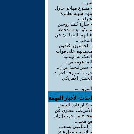
س ...
-
مصرع مهاجر حاول
بلوغ سبتة بطائرة
شراعية
-
خبازة تُنقذ زوجين
مسنّين بعد ملاحظة
غيابهما المفاجئ عن
المخب ...
-
الحوثيون يكثفون
هجماتهم على قوات
الحكومة اليمنية
المدعومة من ...
-
استراتيجية إيران..
حرب تستنزف قدرات
الجيش الأمريكي
المزيد.....
احدث الأخبار المهمة
-
-كبار قادة الجيش
الأمريكي يبحثون عن
مخرج من حرب إيران
مع محد ...
-
البنتاغون يسحب
صلاحية وصول قائد