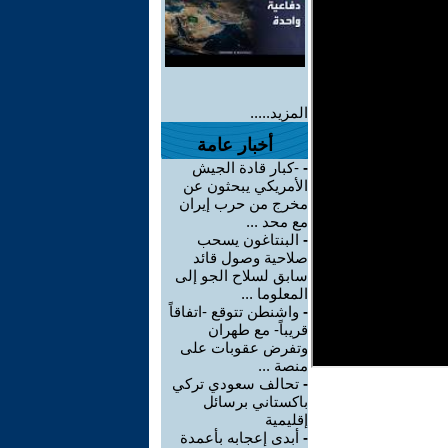
المزيد.....
أخبار عامة
-
-كبار قادة الجيش
الأمريكي يبحثون عن
مخرج من حرب إيران
مع محد ...
-
البنتاغون يسحب
صلاحية وصول قائد
سابق لسلاح الجو إلى
المعلوما ...
-
واشنطن تتوقع -اتفاقاً
قريباً- مع طهران
وتفرض عقوبات على
منصة ...
-
تحالف سعودي تركي
باكستاني برسائل
إقليمية
-
أبدى إعجابه بأعمدة