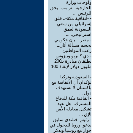
ولوحات وزارة
الخارجية.. ترامب: يحق
للرئيس ...
-
-اتفاقية مكة-.. قلق
إسرائيلي من سعي
السعودية لعمق
استراتيجي. ...
-
مصر.. بيان حكومي
يحسم مسألة أثارت
رعب المواطنين
-
دي كابريو وبيزوس
يطلقان مبادرة بـ200
مليون دولار لإنقاذ 100
...
-
السعودية وتركيا
تؤكدان أن الاتفاقية مع
باكستان لا تستهدف
دول ...
-
اتفاقية مكة للدفاع
المشترك.. هل تعيد
تشكيل معادلة الأمن
الإق ...
-
رئيس فنلندي سابق
يدعو أوروبا للدخول في
حوار مع روسيا ويذكر