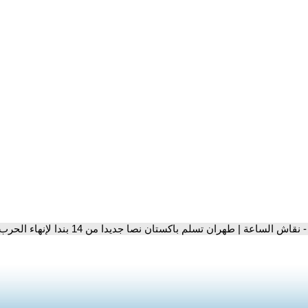
- نقاش الساعة | طهران تسلم باكستان نصا جديدا من 14 بندا لإنهاء الحرب وترمب يعلق العمل العسكري ضدها