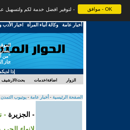
موافق - OK
لتوفير افضل خدمة لكم ولتسهيل عملي
أخبار عامة
-
وكالة أنباء المرأة
-
اخبار الأدب و
الموقع
يسارية
"من أج
حاز ال
إذا لديك
الزوار
اضافة/خدمات
بحث/الارشيف
الصفحة الرئيسية
-
أخبار عامة
-
يوتيوب التمدن
- الجزيرة
لإنهاء الحر