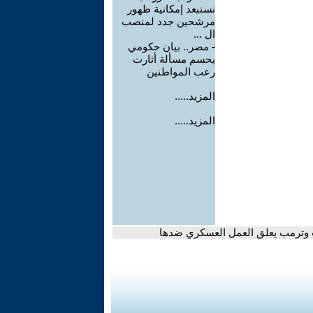
نستبعد إمكانية ظهور
مرشحين جدد لمنصب
ال ...
-
مصر.. بيان حكومي
يحسم مسألة أثارت
رعب المواطنين
المزيد.....
المزيد.....