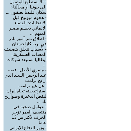
-
-لا نستطيع الوصول
إلى بيوتنا أو محالّنا-:
سكان قلنديا يصفون ...
-
هجوم ميونيخ قبل
الانتخابات: القضاء
الألماني يحسم مصير
المتهم ...
-
إطلاق نمر آمور نادر
في برية كازاخستان
-
لأسباب تتعلق بتصنيف
المعدات العسكرية..
إيطاليا تستبعد شركات
...
-
مصري الأصل.. قصة
عبد الرحمن السيد الذي
أزعج ترامب
-
هل غير ترامب
استراتيجيته تجاه إيران
لنقص الذخيرة وصواريخ
ثاد ...
-
عوامل صحية في
منتصف العمر تؤخر
الخرف لأكثر من 13
عاما
-
وزير الدفاع الإيراني