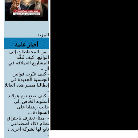
المزيد.....
أخبار عامة
-
من المخططات إلى
الواقع.. كيف تُنفَّذ
المشاريع العملاقة في
ال ...
-
كيف غيّرت قوانين
الجنسية الجديدة في
إيطاليا مصير هذه العائلا
...
-
كيف صنع توم هولاند
أسلوبه الخاص إلى
جانب زيندايا على
السجادة ...
-
-ميتا- تعترف باختراق
نظام ذكاء اصطناعي
تابع لها لشركة أخرى د
...