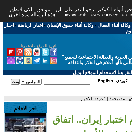
 أنواع الكوكيز نرجو النقر على الزر - موافق - لكي لاتظهر
This website uses cookies to ensure you ge
وكالة أنباء العمال
-
وكالة أنباء حقوق الإنسان
-
اخبار الرياضة
-
اخبار
لوم
التبرع للموقع - ادعمونا
حرية والعدالة الاجتماعية للجميع
"
تى نالها أعلام في الفكر والثقافة
قر هنا لاستخدام الموقع البديل
كوردي
English
جهة مفتوحة؟ | #غرفة_الأخبار
اخر الافلام
اختبار إيران.. اتفاق