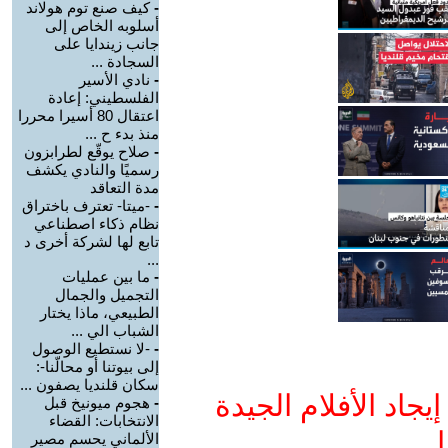
-
كيف صنع توم هولاند
أسلوبه الخاص إلى
جانب زيندايا على
السجادة ...
-
نادي الأسير
الفلسطيني: إعادة
اعتقال 80 أسيرا محررا
منذ بدء ح ...
-
صلاح يوقّع لطرابزون
رسميًا والنادي يكشف
مدة التعاقد
-
-ميتا- تعترف باختراق
نظام ذكاء اصطناعي
تابع لها لشركة أخرى د
...
-
ما بين عمليات
التجميل والجمال
الطبيعي، ماذا يختار
الشباب الي ...
-
-لا نستطيع الوصول
إلى بيوتنا أو محالّنا-:
سكان قلنديا يصفون ...
جاد الأفلام الجيدة
-
هجوم ميونيخ قبل
الانتخابات: القضاء
ا
الألماني يحسم مصير