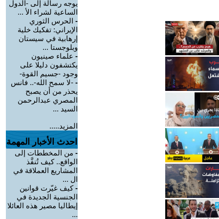
يوجه رسالة إلى -الدول
الساعية لشراء الأ ...
-
الحرس الثوري
الإيراني: تفكيك خلية
إرهابية في سيستان
وبلوجستا ...
-
علماء صينيون
يكتشفون دليلا على
وجود -جسيم القوة-
-
-لا سمح الله-.. فانس
يحذر من أن يصبح
المصري عبدالرحمن
السيد ...
المزيد.....
احدث الأخبار المهمة
-
من المخططات إلى
الواقع.. كيف تُنفَّذ
المشاريع العملاقة في
ال ...
-
كيف غيّرت قوانين
الجنسية الجديدة في
إيطاليا مصير هذه العائلا
...