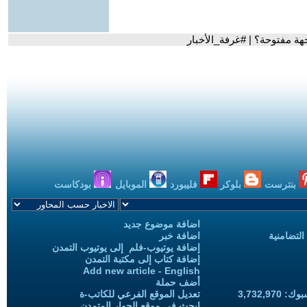
جهة مفتوحة؟ | #غرفة_الأخبار
بنترست
بلوكر
فليبورد
الموبايل
بودكاست
اضافة موضوع جديد
التضامنية
اضافة خبر
إضافة يوتيوب-فلم إلى يوتيوب التمدن
إضافة كتاب إلى مكتبة التمدن
Add new article - English
أضف حملة
3,732,97
تعديل الموقع الفرعي للكاتب-ة
ابحث في موقع الحوار المتمدن