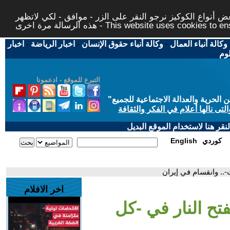
 أنواع الكوكيز نرجو النقر على الزر - موافق - لكي لاتظهر
This website uses cookies to ensure you ge
وكالة أنباء العمال
-
وكالة أنباء حقوق الإنسان
-
اخبار الرياضة
-
اخبار
لوم
التبرع للموقع - ادعمونا
حرية والعدالة الاجتماعية للجميع
"
تى نالها أعلام في الفكر والثقافة
قر هنا لاستخدام الموقع البديل
كوردي
English
ت-.. وانقسام في إيران
اخر الافلام
يفتح النار في -كل