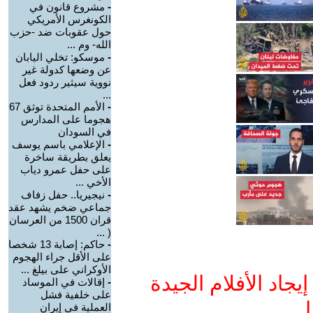
-
مشروع قانون في
الكونغرس الأمريكي
حول عقوبات ضد -حزب
الله- وم ...
-
موسكو: تخلي اليابان
عن وضعها كدولة غير
نووية سيثير ردود فعل
...
-
الأمم المتحدة توثق 67
هجوما على المدارس
في السودان
-
الإعلامي باسم يوسف
يعلق بطريقة ساخرة
على حفل عمرو دياب
الأخي ...
-
نيجيريا.. حفل زفاف
جماعي ضخم يشهد عقد
قران 1500 من العرسان
( ...
-
حاكم: إصابة 13 شخصا
على الأقل جراء الهجوم
الأوكراني على بيلغ ...
جاد الأفلام الجيدة
-
إقالات في الموساد
على خلفية فشل
ا
العملية في إيران