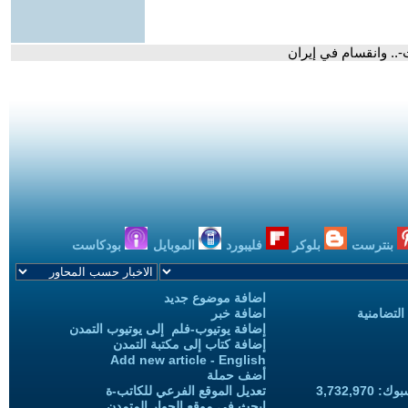
ت-.. وانقسام في إيران
بنترست
بلوكر
فليبورد
الموبايل
بودكاست
اضافة موضوع جديد
التضامنية
اضافة خبر
إضافة يوتيوب-فلم إلى يوتيوب التمدن
إضافة كتاب إلى مكتبة التمدن
Add new article - English
أضف حملة
3,732,97
تعديل الموقع الفرعي للكاتب-ة
ابحث في موقع الحوار المتمدن