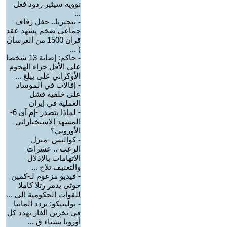
نووية سيثير ردود فعل
...
-
نيجيريا.. حفل زفاف
جماعي ضخم يشهد عقد
قران 1500 من العرسان
( ...
-
حاكم: إصابة 13 شخصا
على الأقل جراء الهجوم
الأوكراني على بيلغ ...
-
إقالات في الموساد
على خلفية فشل
العملية في إيران
-
لماذا يتصدر -إم آي 6-
المشهد الاستخباراتي
الأوروبي؟
-
كواليس -منزل
الرعب-.. عشرات
الاتهامات بالإذلال
والتعنيف تلاح ...
-
فيديو مزعوم لـ-كمين
حوثي يدمر رتلا كاملا
للقوات الحكومية الي ...
-
بوليتيكو: تردد ألمانيا
في تخزين الغاز يهدد كل
أوروبا بشتاء ق ...