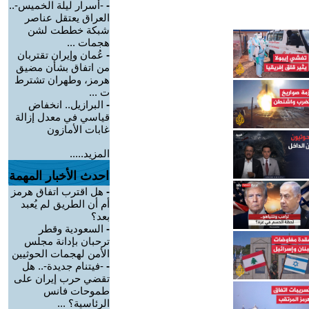
-
-أسرار ليلة الخميس-..
العراق يعتقل عناصر
شبكة خططت لشن
هجمات ...
-
عُمان وإيران تقتربان
من اتفاق بشأن مضيق
هرمز، وطهران تشترط
ت ...
-
البرازيل.. انخفاض
قياسي في معدل إزالة
غابات الأمازون
المزيد.....
احدث الأخبار المهمة
-
هل اقترب اتفاق هرمز
أم أن الطريق لم يُعبد
بعد؟
-
السعودية وقطر
ترحبان بإدانة مجلس
الأمن لهجمات الحوثيين
-
-فيتنام جديدة-.. هل
تقضي حرب إيران على
طموحات فانس
الرئاسية؟ ...