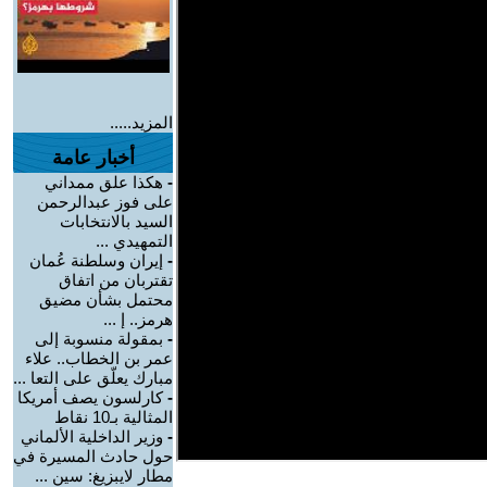
المزيد.....
أخبار عامة
-
هكذا علق ممداني
على فوز عبدالرحمن
السيد بالانتخابات
التمهيدي ...
-
إيران وسلطنة عُمان
تقتربان من اتفاق
محتمل بشأن مضيق
هرمز.. إ ...
-
بمقولة منسوبة إلى
عمر بن الخطاب.. علاء
مبارك يعلّق على التعا ...
-
كارلسون يصف أمريكا
المثالية بـ10 نقاط
-
وزير الداخلية الألماني
حول حادث المسيرة في
مطار لايبزيغ: سين ...