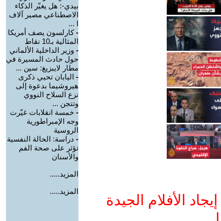
بيدي-: هل يغيّر الذكاء
الاصطناعي مصير آلاف
ا ...
-
كارلسون يصف أمريكا
المثالية بـ10 نقاط
-
وزير الداخلية الألماني
حول حادث المسيرة في
مطار لايبزيغ: سين ...
-
اليابان تحيي ذكرى
هيروشيما بدعوة إلى
نزع السلاح النووي
وتتجن ...
-
خمسة انقلابات غيّرت
وجه الإمبراطورية
الروسية
-
دراسة: الحالة النفسية
تؤثر على صحة الفم
والأسنان
المزيد.....
المزيد.....
جاد الأفلام الجيدة
ا