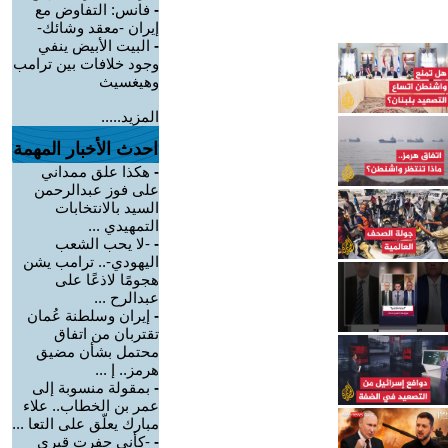
-
فانس: التفاوض مع
إيران -معقد وشائك-
-
البيت الأبيض ينفي
وجود خلافات بين ترامب
وهيغسيث
المزيد.....
احدث الأخبار المهمة
-
هكذا علق ممداني
على فوز عبدالرحمن
السيد بالانتخابات
التمهيدي ...
-
-لا يحب الشعب
اليهودي-.. ترامب يشن
هجومًا لاذعًا على
عبدالرح ...
-
إيران وسلطنة عُمان
تقتربان من اتفاق
محتمل بشأن مضيق
هرمز.. إ ...
-
بمقولة منسوبة إلى
عمر بن الخطاب.. علاء
مبارك يعلّق على التعا ...
-
-كأني حفرت قبري