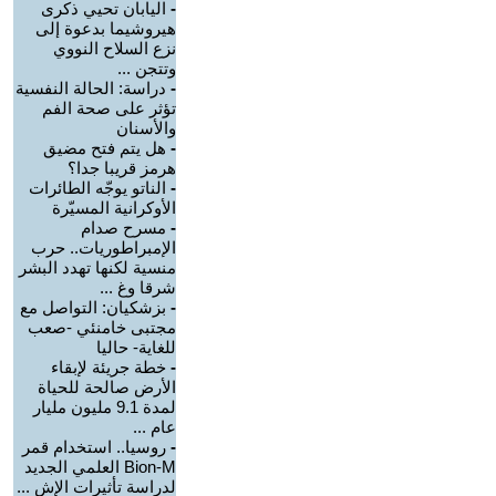
-
اليابان تحيي ذكرى
هيروشيما بدعوة إلى
نزع السلاح النووي
وتتجن ...
-
دراسة: الحالة النفسية
تؤثر على صحة الفم
والأسنان
-
هل يتم فتح مضيق
هرمز قريبا جدا؟
-
الناتو يوجّه الطائرات
الأوكرانية المسيّرة
-
مسرح صدام
الإمبراطوريات.. حرب
منسية لكنها تهدد البشر
شرقا وغ ...
-
بزشكيان: التواصل مع
مجتبى خامنئي -صعب
للغاية- حاليا
-
خطة جريئة لإبقاء
الأرض صالحة للحياة
لمدة 9.1 مليون مليار
عام ...
-
روسيا.. استخدام قمر
Bion-M العلمي الجديد
لدراسة تأثيرات الإش ...