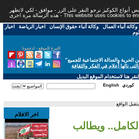
 أنواع الكوكيز نرجو النقر على الزر - موافق - لكي لاتظهر
This website uses cookies to ensure you ge
وكالة أنباء العمال
-
وكالة أنباء حقوق الإنسان
-
اخبار الرياضة
-
اخبار
لوم
التبرع للموقع - ادعمونا
حرية والعدالة الاجتماعية للجميع
"
تى نالها أعلام في الفكر والثقافة
قر هنا لاستخدام الموقع البديل
كوردي
English
تقبل الواقع
اخر الافلام
الكامل.. ويطالب