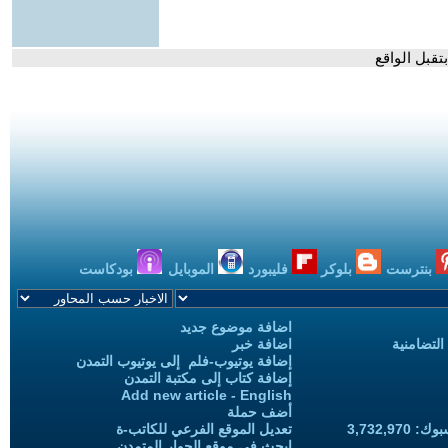
تقبل الواقع
بنترست
بلوكر
فليبورد
الموبايل
بودكاست
اضافة موضوع جديد
التضامنية
اضافة خبر
إضافة يوتيوب-فلم إلى يوتيوب التمدن
إضافة كتاب إلى مكتبة التمدن
Add new article - English
أضف حملة
3,732,97
تعديل الموقع الفرعي للكاتب-ة
ابحث في موقع الحوار المتمدن