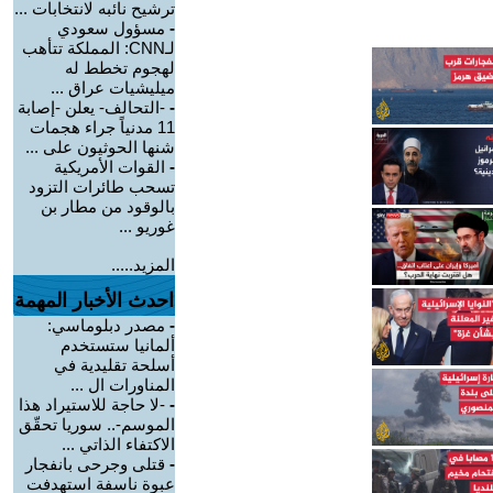
ترشيح نائبه لانتخابات ...
-
مسؤول سعودي
لـCNN: المملكة تتأهب
لهجوم تخطط له
ميليشيات عراق ...
-
-التحالف- يعلن -إصابة
11 مدنياً جراء هجمات
شنها الحوثيون على ...
-
القوات الأمريكية
تسحب طائرات التزود
بالوقود من مطار بن
غوريو ...
المزيد.....
احدث الأخبار المهمة
-
مصدر دبلوماسي:
ألمانيا ستستخدم
أسلحة تقليدية في
المناورات ال ...
-
-لا حاجة للاستيراد هذا
الموسم-.. سوريا تحقّق
الاكتفاء الذاتي ...
-
قتلى وجرحى بانفجار
عبوة ناسفة استهدفت