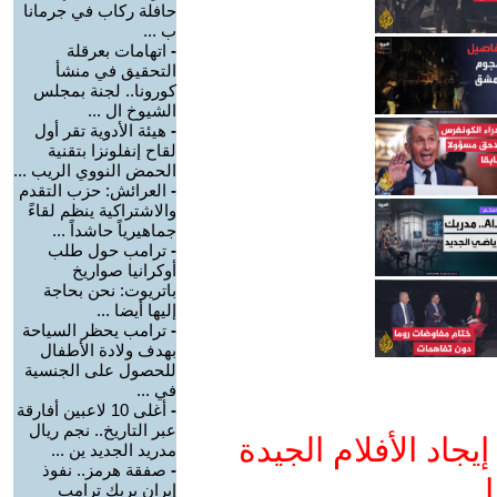
حافلة ركاب في جرمانا
ب ...
-
اتهامات بعرقلة
التحقيق في منشأ
كورونا.. لجنة بمجلس
الشيوخ ال ...
-
هيئة الأدوية تقر أول
لقاح إنفلونزا بتقنية
الحمض النووي الريب ...
-
العرائش: حزب التقدم
والاشتراكية ينظم لقاءً
جماهيرياً حاشداً ...
-
ترامب حول طلب
أوكرانيا صواريخ
باتريوت: نحن بحاجة
إليها أيضا ...
-
ترامب يحظر السياحة
بهدف ولادة الأطفال
للحصول على الجنسية
في ...
-
أغلى 10 لاعبين أفارقة
عبر التاريخ.. نجم ريال
جاد الأفلام الجيدة
مدريد الجديد ين ...
-
صفقة هرمز.. نفوذ
ا
إيران يربك ترامب