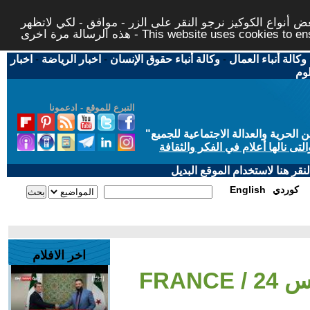
 أنواع الكوكيز نرجو النقر على الزر - موافق - لكي لاتظهر
This website uses cookies to ensure you ge
وكالة أنباء العمال
-
وكالة أنباء حقوق الإنسان
-
اخبار الرياضة
-
اخبار
لوم
التبرع للموقع - ادعمونا
حرية والعدالة الاجتماعية للجميع
"
تى نالها أعلام في الفكر والثقافة
قر هنا لاستخدام الموقع البديل
كوردي
English
اخر الافلام
- حدث اليوم • فرانس 24 / FRANCE