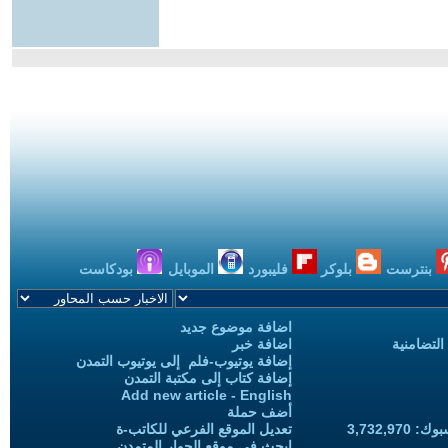
بنترست
بلوكر
فليبورد
الموبايل
بودكاست
اضافة موضوع جديد
التضامنية
اضافة خبر
إضافة يوتيوب-فلم إلى يوتيوب التمدن
إضافة كتاب إلى مكتبة التمدن
Add new article - English
أضف حملة
3,732,97
تعديل الموقع الفرعي للكاتب-ة
ابحث في موقع الحوار المتمدن