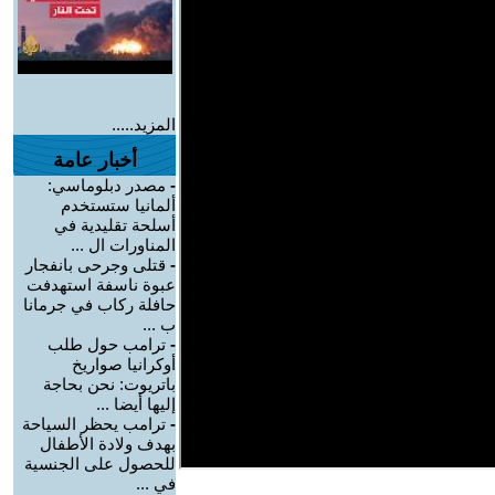
المزيد.....
أخبار عامة
-
مصدر دبلوماسي:
ألمانيا ستستخدم
أسلحة تقليدية في
المناورات ال ...
-
قتلى وجرحى بانفجار
عبوة ناسفة استهدفت
حافلة ركاب في جرمانا
ب ...
-
ترامب حول طلب
أوكرانيا صواريخ
باتريوت: نحن بحاجة
إليها أيضا ...
-
ترامب يحظر السياحة
بهدف ولادة الأطفال
للحصول على الجنسية
في ...