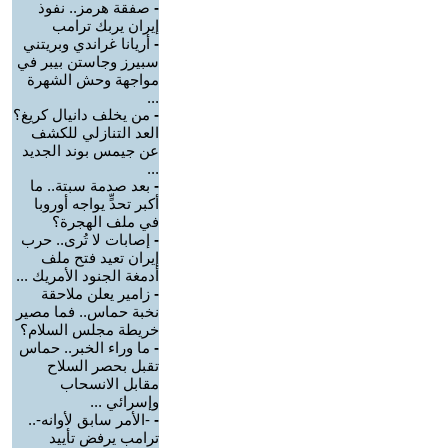
-
صفقة هرمز.. نفوذ
إيران يربك ترامب
-
أريانا غراندي وبريتني
سبيرز وجاستن بيبر في
مواجهة وحش الشهرة
...
-
من يخلف دانيال كريغ؟
العد التنازلي للكشف
عن جيمس بوند الجديد
...
-
بعد صدمة سبتة.. ما
أكبر تحدٍّ يواجه أوروبا
في ملف الهجرة؟
-
إصابات لا تُرى.. حرب
إيران تعيد فتح ملف
أدمغة الجنود الأمريك ...
-
زامير يعلن ملاحقة
نخبة حماس.. فما مصير
خريطة مجلس السلام؟
-
ما وراء الخبر.. حماس
تقبل بحصر السلاح
مقابل الانسحاب
وإسرائي ...
-
-الأمر سابق لأوانه-..
ترامب يرفض تأييد