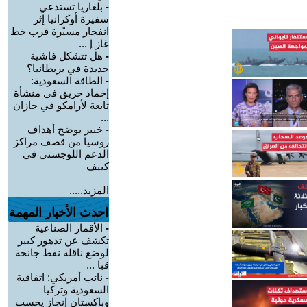
-
بلغاريا تستدعي
سفيرة أوكرانيا إثر
انفجار مسيّرة قرب خط
غاز إ ...
-
هل تتشكل فاشية
جديدة في بريطانيا؟
-
الطاقة السعودية:
إخماد حريق في منشأة
تابعة لأرامكو في جازان
...
-
خبير يوضح أهداف
روسيا من قصف مراكز
الدعم اللوجستي في
كييف
المزيد.....
احدث الأخبار المهمة
-
الأقمار الصناعية
تكشف عن تدهور كبير
لوضع ناقلة نفط جانحة
قبا ...
-
نائب أمريكي: اتفاقية
السعودية وتركيا
وباكستان إنجاز يحسب