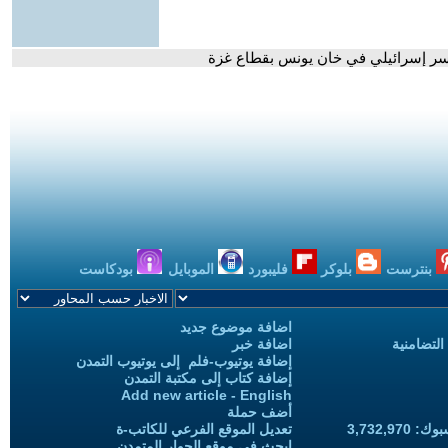
أسر إسرائيلي في خان يونس بقطاع غزة
بنترست
بلوكر
فليبورد
الموبايل
بودكاست
اضافة موضوع جديد
التضامنية
اضافة خبر
إضافة يوتيوب-فلم إلى يوتيوب التمدن
إضافة كتاب إلى مكتبة التمدن
Add new article - English
أضف حملة
3,732,97
تعديل الموقع الفرعي للكاتب-ة
ابحث في موقع الحوار المتمدن