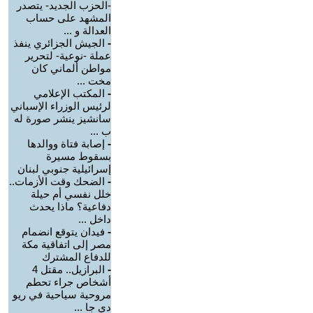
-الحزب الجديد- يتصدر
المشهد على حساب
العدالة و ...
-
الجيش الجزائري ينفذ
عملة -نوعية- لتحرير
مواطن ألماني كان
مخت ...
-
المكتب الإعلامي
لرئيس الوزراء الإسباني
سانشيز ينشر صورة له
ب ...
-
إصابة فتاة ووالدها
بسقوط مسيرة
إسرائيلية جنوبي لبنان
-
الضحك وقت الأزمات..
خلل نفسي أم حيلة
دفاعية؟ ماذا يحدث
داخل ...
-
فيدان يتوقع انضمام
مصر إلى اتفاقية مكة
للدفاع المشترك
-
البرازيل.. مقتل 4
أشخاص جراء تحطم
مروحية سياحية في ريو
دي جا ...