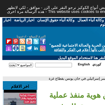
 أنواع الكوكيز نرجو النقر على الزر - موافق - لكي لاتظهر
This website uses cookies to ensure you ge
وكالة أنباء العمال
-
وكالة أنباء حقوق الإنسان
-
اخبار الرياضة
-
اخبار
لوم
التبرع للموقع - ادعمونا
حرية والعدالة الاجتماعية للجميع
"
تى نالها أعلام في الفكر والثقافة
قر هنا لاستخدام الموقع البديل
كوردي
English
أسر إسرائيلي في خان يونس بقطاع غزة
اخر الافلام
هوية منفذ عملية