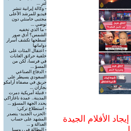
لتر ...
-
وكالة إيرانية تنشر
فيديو للمرشد الأعلى
مجتبى خامنئي دون
توضي ...
-
ما الذي تخفيه
الشمس؟ أدق صور
لسطحها تكشف أسرار
دواماتها
-
اعتقال المئات على
خلفية حرائق الغابات
في فرنسا، لكن من
المسؤ ...
-
الدفاع الصناعي
السعودي يسيطر على
حريق في مصفاة أرامكو
بجازان ...
-
قنبلة أمريكية دمرت
المدينة.. عمدة ناغازاكي
يحدد الجهة المسؤو ...
-
استطلاع تركي:
-الحزب الجديد- يتصدر
جاد الأفلام الجيدة
المشهد على حساب
العدالة و ...
ا
-
البطالة في روسيا