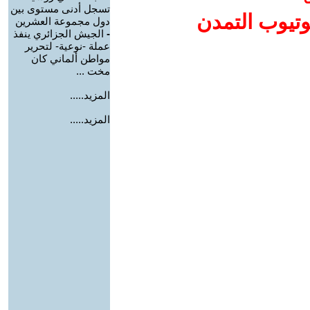
تسجل أدنى مستوى بين
وتيوب التمدن
دول مجموعة العشرين
-
الجيش الجزائري ينفذ
عملة -نوعية- لتحرير
مواطن ألماني كان
مخت ...
المزيد.....
المزيد.....