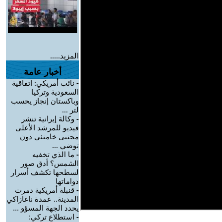
المزيد.....
أخبار عامة
-
نائب أمريكي: اتفاقية
السعودية وتركيا
وباكستان إنجاز يحسب
لتر ...
-
وكالة إيرانية تنشر
فيديو للمرشد الأعلى
مجتبى خامنئي دون
توضي ...
-
ما الذي تخفيه
الشمس؟ أدق صور
لسطحها تكشف أسرار
دواماتها
-
قنبلة أمريكية دمرت
المدينة.. عمدة ناغازاكي
يحدد الجهة المسؤو ...
-
استطلاع تركي: