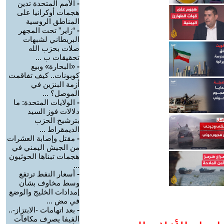
-
الأمم المتحدة تدين
هجمات أوكرانيا على
المناطق الروسية
-
“زاير” تحت المجهر
البريطاني لشبهات
صلات بحزب الله
تحقيقات ب ...
-
«البحارة» وبيع
كوبونات.. كيف تفاقمت
أزمة البنزين في
الموصل؟ ...
-
الولايات المتحدة: ما
دلالات فوز السيد
بترشيح الحزب
الديمقراط ...
-
مقتل وإصابة العشرات
من الجيش اليمني في
هجمات تبناها الحوثيون
...
-
أسعار النفط ترتفع
وسط مخاوف بشأن
إمدادات الخليج والوضع
في مض ...
-
بعد اتهامات -الابتزاز-..
الفيفا يصرف مكافآت