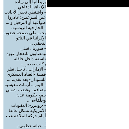
بريطانيا إلى زيادة
الإنفاق الدفاعي
-
واشنطن تحذر الأجانب
غير الشرعيين: غادروا
طواعية أو الترحيل و ...
-
الخارجية الروسية:
يجب طي صفحة عضوية
أوكرانيا في الناتو
لتحقي ...
-
سوريا.. قتلى
ومصابون بانفجار عبوة
ناسفة داخل حافلة
ركاب صغير ...
-
الإمارات.. تأجيل نظر
قضية -العتاد العسكري
للسودان- بعد تقديم ...
-
اليمن.. أزمات معيشية
متفاقمة وغضب شعبي
يضع حكومة عدن
وحلفاءه ...
-
-رويترز-: العقوبات
الأمريكية تشكل عائقا
أمام حركة الملاحة عب
...
-
-خيانة عظمى-..