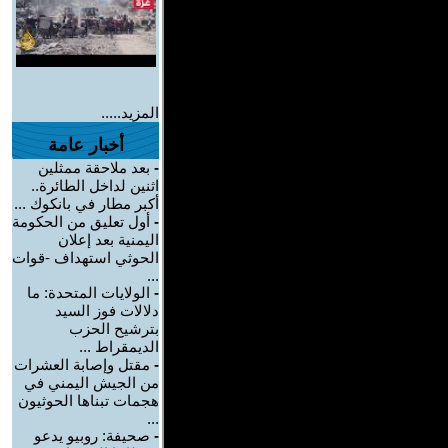
المزيد.....
أخبار عامة
-
بعد ملاحقة ممثلين
اثنين لداخل الطائرة..
أكبر مطار في بانكوك ...
-
أول تعليق من الحكومة
اليمنية بعد إعلان
الحوثي استهداف -قوات
...
-
الولايات المتحدة: ما
دلالات فوز السيد
بترشيح الحزب
الديمقراط ...
-
مقتل وإصابة العشرات
من الجيش اليمني في
هجمات تبناها الحوثيون
...
-
صحيفة: روبيو يدعو