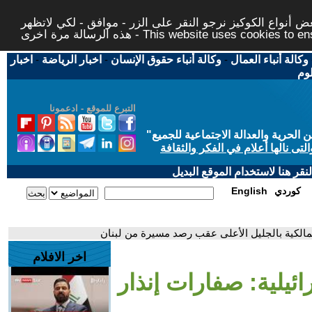
 أنواع الكوكيز نرجو النقر على الزر - موافق - لكي لاتظهر
This website uses cookies to ensure you ge
وكالة أنباء العمال
-
وكالة أنباء حقوق الإنسان
-
اخبار الرياضة
-
اخبار
لوم
التبرع للموقع - ادعمونا
حرية والعدالة الاجتماعية للجميع
"
تى نالها أعلام في الفكر والثقافة
قر هنا لاستخدام الموقع البديل
كوردي
English
 المالكية بالجليل الأعلى عقب رصد مسيرة من لبنان
اخر الافلام
رائيلية: صفارات إنذار