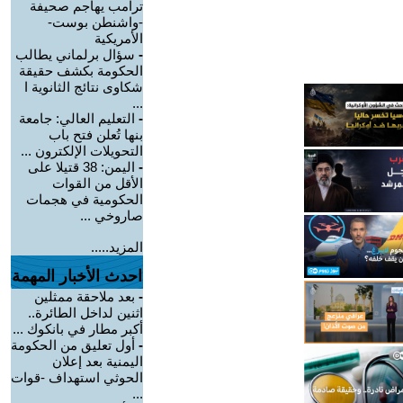
ترامب يهاجم صحيفة
-واشنطن بوست-
الأمريكية
-
سؤال برلماني يطالب
الحكومة بكشف حقيقة
شكاوى نتائج الثانوية ا
...
-
التعليم العالي: جامعة
بنها تُعلن فتح باب
التحويلات الإلكترون ...
-
اليمن: 38 قتيلا على
الأقل من القوات
الحكومية في هجمات
صاروخي ...
المزيد.....
احدث الأخبار المهمة
-
بعد ملاحقة ممثلين
اثنين لداخل الطائرة..
أكبر مطار في بانكوك ...
-
أول تعليق من الحكومة
اليمنية بعد إعلان
الحوثي استهداف -قوات
...