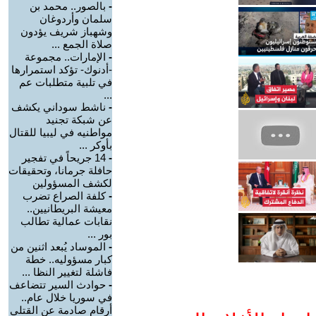
-
بالصور.. محمد بن
سلمان وأردوغان
وشهباز شريف يؤدون
صلاة الجمع ...
-
الإمارات.. مجموعة
-أدنوك- تؤكد استمرارها
في تلبية متطلبات عم
...
-
ناشط سوداني يكشف
عن شبكة تجنيد
مواطنيه في ليبيا للقتال
بأوكر ...
-
14 جريحاً في تفجير
حافلة جرمانا، وتحقيقات
لكشف المسؤولين
-
كلفة الصراع تضرب
معيشة البريطانيين..
نقابات عمالية تطالب
بور ...
-
الموساد يُبعد اثنين من
كبار مسؤوليه.. خطة
فاشلة لتغيير النظا ...
-
حوادث السير تتضاعف
في سوريا خلال عام..
أرقام صادمة عن القتلى