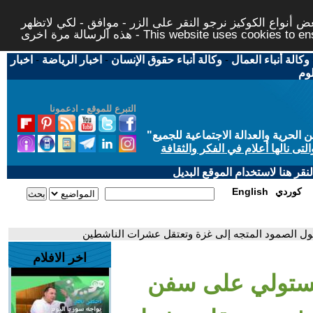
 أنواع الكوكيز نرجو النقر على الزر - موافق - لكي لاتظهر
This website uses cookies to ensure you ge
وكالة أنباء العمال
-
وكالة أنباء حقوق الإنسان
-
اخبار الرياضة
-
اخبار
لوم
التبرع للموقع - ادعمونا
حرية والعدالة الاجتماعية للجميع
"
تى نالها أعلام في الفكر والثقافة
قر هنا لاستخدام الموقع البديل
كوردي
English
ول الصمود المتجه إلى غزة وتعتقل عشرات الناشطين
اخر الافلام
ة تستولي على سفن