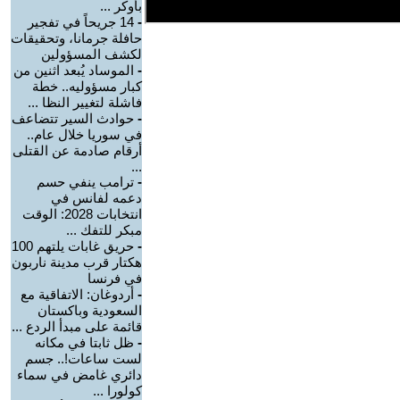
بأوكر ...
-
14 جريحاً في تفجير
حافلة جرمانا، وتحقيقات
لكشف المسؤولين
-
الموساد يُبعد اثنين من
كبار مسؤوليه.. خطة
فاشلة لتغيير النظا ...
-
حوادث السير تتضاعف
في سوريا خلال عام..
أرقام صادمة عن القتلى
...
-
ترامب ينفي حسم
دعمه لفانس في
انتخابات 2028: الوقت
مبكر للتفك ...
-
حريق غابات يلتهم 100
هكتار قرب مدينة ناربون
في فرنسا
-
أردوغان: الاتفاقية مع
السعودية وباكستان
قائمة على مبدأ الردع ...
-
ظل ثابتا في مكانه
لست ساعات!.. جسم
دائري غامض في سماء
كولورا ...