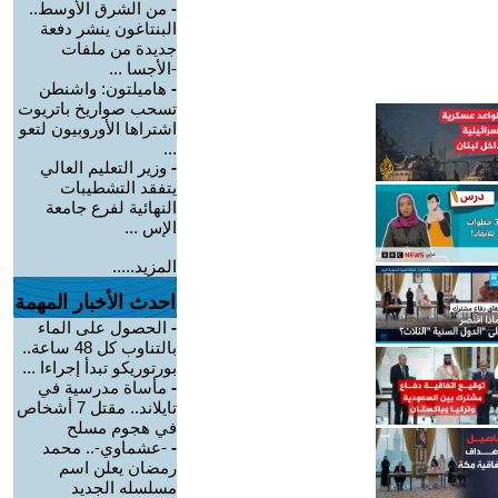
-
من الشرق الأوسط..
البنتاغون ينشر دفعة
جديدة من ملفات
-الأجسا ...
-
هاميلتون: واشنطن
تسحب صواريخ باتريوت
اشتراها الأوروبيون لتعو
...
-
وزير التعليم العالي
يتفقد التشطيبات
النهائية لفرع جامعة
الإس ...
المزيد.....
احدث الأخبار المهمة
-
الحصول على الماء
بالتناوب كل 48 ساعة..
بورتوريكو تبدأ إجراءا ...
-
مأساة مدرسية في
تايلاند.. مقتل 7 أشخاص
في هجوم مسلح
-
-عشماوي-.. محمد
رمضان يعلن اسم
مسلسله الجديد