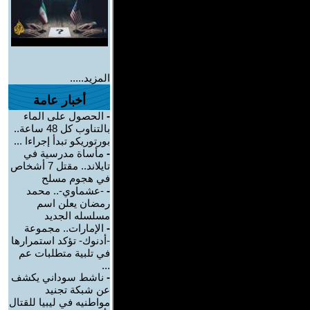
المزيد.....
أخبار عامة
-
الحصول على الماء
بالتناوب كل 48 ساعة..
بورتوريكو تبدأ إجراءا ...
-
مأساة مدرسية في
تايلاند.. مقتل 7 أشخاص
في هجوم مسلح
-
-عشماوي-.. محمد
رمضان يعلن اسم
مسلسله الجديد
-
الإمارات.. مجموعة
-أدنوك- تؤكد استمرارها
في تلبية متطلبات عم
...
-
ناشط سوداني يكشف
عن شبكة تجنيد
مواطنيه في ليبيا للقتال