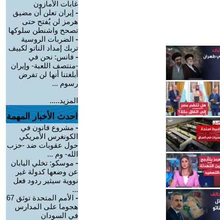
غابات الأمازون
-
إيران تعلن أن مضيق
هرمز لن يٌفتح حتى
تصحح واشنطن سلوكها
-
الضربات الروسية
تربك إمداد الناتو لكييف
-
فانس: نحن في
-منتصف اللعبة- وإيران
أبلغتنا أنها لن تفرض
رسوم ...
المزيد.....
احدث الأخبار المهمة
-
مشروع قانون في
الكونغرس الأمريكي
حول عقوبات ضد -حزب
الله- وم ...
-
موسكو: تخلي اليابان
عن وضعها كدولة غير
نووية سيثير ردود فعل
...
-
الأمم المتحدة توثق 67
هجوما على المدارس
في السودان