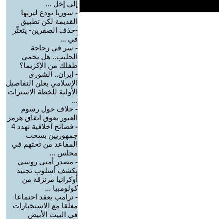
إلى إخل ...
-
سوريا تودع ليرتها
القديمة لكن تطبيق
-حذف الصفرين- يتعثّر
في ...
-
سر في زجاجة
الحليب.. هل يحمي
طفلك من الإكزيما؟
-
إيران.. الشورى
الإسلامي يعلن التفاصيل
الأولية للخطة الاسترات
...
-
خلاف حول رسوم
العبور يعوق اتفاق هرمز
-
فضائح أخلاقية تهدد 4
جمهوريين بسحب
المقاعد من تحتهم في
مجلس ...
-
مصدر أمني روسي
يكشف أسلوب تجنيد
أوكرانيا مرتزقة من
كولومبيا ...
-
ترامب يعقد اجتماعا
مغلقا مع الاستخبارات
في البيت الأبيض