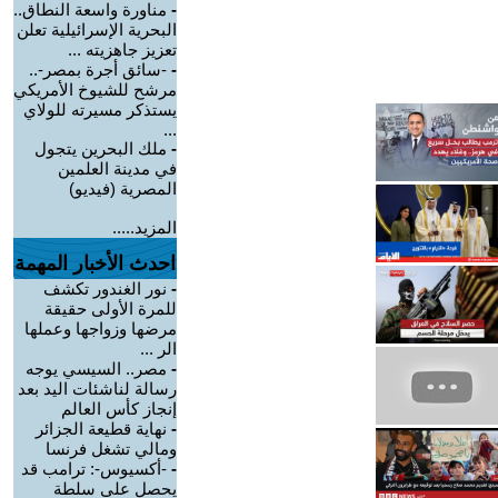
-
مناورة واسعة النطاق..
البحرية الإسرائيلية تعلن
تعزيز جاهزيته ...
-
-سائق أجرة بمصر-..
مرشح للشيوخ الأمريكي
يستذكر مسيرته للولاي
...
-
ملك البحرين يتجول
في مدينة العلمين
المصرية (فيديو)
المزيد.....
احدث الأخبار المهمة
-
نور الغندور تكشف
للمرة الأولى حقيقة
مرضها وزواجها وعملها
الر ...
-
مصر.. السيسي يوجه
رسالة لناشئات اليد بعد
إنجاز كأس العالم
-
نهاية قطيعة الجزائر
ومالي تشغل فرنسا
-
-أكسيوس-: ترامب قد
يحصل على سلطة