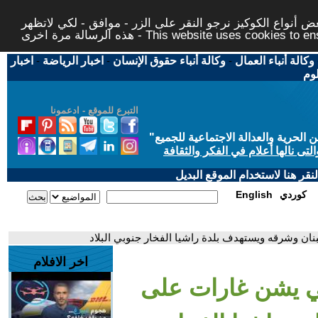
 أنواع الكوكيز نرجو النقر على الزر - موافق - لكي لاتظهر
This website uses cookies to ensure you ge
وكالة أنباء العمال
-
وكالة أنباء حقوق الإنسان
-
اخبار الرياضة
-
اخبار
لوم
التبرع للموقع - ادعمونا
حرية والعدالة الاجتماعية للجميع
"
تى نالها أعلام في الفكر والثقافة
قر هنا لاستخدام الموقع البديل
كوردي
English
ان وشرقه ويستهدف بلدة راشيا الفخار جنوبي البلاد
اخر الافلام
لي يشن غارات على