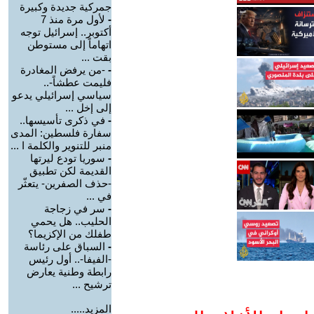
جمركية جديدة وكبيرة
-
لأول مرة منذ 7
أكتوبر.. إسرائيل توجه
اتهاماً إلى مستوطن
بقت ...
-
-من يرفض المغادرة
فليمت عطشاً-..
سياسي إسرائيلي يدعو
إلى إخل ...
-
في ذكرى تأسيسها..
سفارة فلسطين: المدى
منبر للتنوير والكلمة ا ...
-
سوريا تودع ليرتها
القديمة لكن تطبيق
-حذف الصفرين- يتعثّر
في ...
-
سر في زجاجة
الحليب.. هل يحمي
طفلك من الإكزيما؟
-
السباق على رئاسة
-الفيفا-.. أول رئيس
رابطة وطنية يعارض
ترشيح ...
المزيد.....