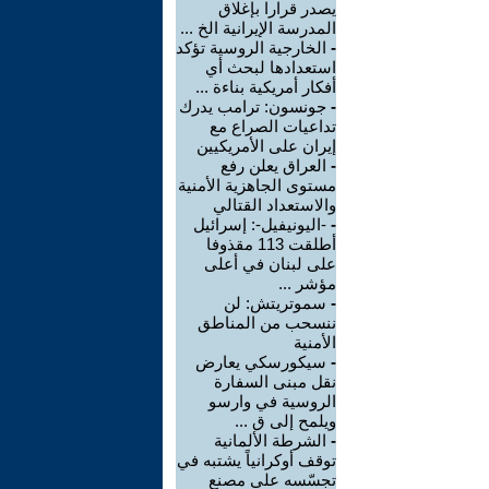
يصدر قرارا بإغلاق
المدرسة الإيرانية الخ ...
-
الخارجية الروسية تؤكد
استعدادها لبحث أي
أفكار أمريكية بناءة ...
-
جونسون: ترامب يدرك
تداعيات الصراع مع
إيران على الأمريكيين
-
العراق يعلن رفع
مستوى الجاهزية الأمنية
والاستعداد القتالي
-
-اليونيفيل-: إسرائيل
أطلقت 113 مقذوفا
على لبنان في أعلى
مؤشر ...
-
سموتريتش: لن
ننسحب من المناطق
الأمنية
-
سيكورسكي يعارض
نقل مبنى السفارة
الروسية في وارسو
ويلمح إلى ق ...
-
الشرطة الألمانية
توقف أوكرانياً يشتبه في
تجسّسه على مصنع