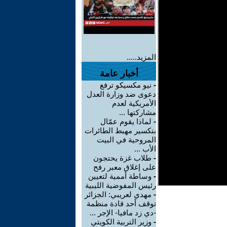
المزيد.....
أخبار عامة
-
نيو مكسيكو ترفع
دعوى ضد وزارة العدل
الأمريكية لعدم
مشاركتها ...
-
لماذا يقوم عمّال
بتكسير مهبط الطائرات
المروحية في البيت
الأب ...
-
طلاب غزة يحتجون
على إغلاق معبر رفح
-
وساطة أممية لتعيين
رئيس المفوضية الليبية
-
مهدي لعريبي: الجزائر
توقف أحد قادة منظمة
-دي زد مافيا- الإجر ...
-
وزير التربية الكويتي