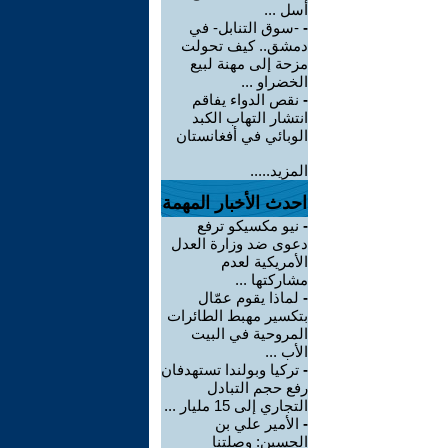
أسل ...
-
-سوق التنابل- في
دمشق.. كيف تحولت
مزحة إلى مهنة لبيع
الخضراو ...
-
نقص الدواء يفاقم
انتشار التهاب الكبد
الوبائي في أفغانستان
المزيد.....
احدث الأخبار المهمة
-
نيو مكسيكو ترفع
دعوى ضد وزارة العدل
الأمريكية لعدم
مشاركتها ...
-
لماذا يقوم عمّال
بتكسير مهبط الطائرات
المروحية في البيت
الأب ...
-
تركيا وبولندا تستهدفان
رفع حجم التبادل
التجاري إلى 15 مليار ...
-
الأمير علي بن
الحسين: وصلتنا