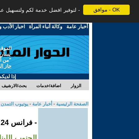
موافق - OK
لتوفير افضل خدمة لكم ولتسهيل عملي
أخبار عامة
-
وكالة أنباء المرأة
-
اخبار الأدب و
الموقع
يسارية
"من أج
حاز ال
إذا لديك
الزوار
اضافة/خدمات
بحث/الارشيف
الصفحة الرئيسية
-
أخبار عامة
-
يوتيوب التمدن
- فرانس 24
الجنوب اللبن