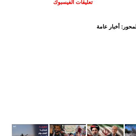
تعليقات الفيسبوك
محور: أخبار عامة