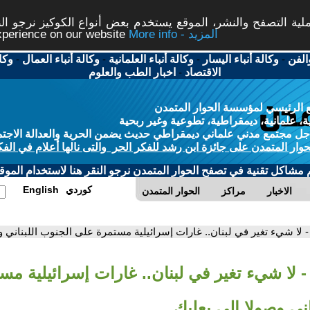
ة التصفح والنشر، الموقع يستخدم بعض أنواع الكوكيز نرجو النق
More info - المزيد
experience on our website
الفن
-
وكالة أنباء اليسار
-
وكالة أنباء العلمانية
-
وكالة أنباء العمال
-
وكا
الاقتصاد
-
اخبار الطب والعلوم
 الرئيسي لمؤسسة الحوار المتمدن
، علمانية، ديمقراطية، تطوعية وغير ربحية
ل مجتمع مدني علماني ديمقراطي حديث يضمن الحرية والعدالة الاجتم
حوار المتمدن على جائزة ابن رشد للفكر الحر والتى نالها أعلام في الفك
م مشاكل تقنية في تصفح الحوار المتمدن نرجو النقر هنا لاستخدام الموقع
كوردي
English
الاخبار
مراكز
الحوار المتمدن
- لا شيء تغير في لبنان.. غارات إسرائيلية مستمرة على الجنوب اللبناني و
- لا شيء تغير في لبنان.. غارات إسرائيلية م
اني وصولا إلى بعلبك