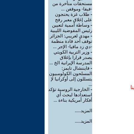
مستحقات متأخرة من
-فيفا- وموقفن ...
-
طلاب غزة يحتجون
على إغلاق معبر رفح
-
وساطة أممية لتعيين
رئيس المفوضية الليبية
-
مهدي لعريبي: الجزائر
توقف أحد قادة منظمة
-دي زد مافيا- الإجر ...
-
وزير التربية الكويتي
يصدر قرارا بإغلاق
المدرسة الإيرانية الخ ...
-
فايننشال تايمز:
المسلحون الكولومبيون
يتسللون إلى أوكرانيا لإ
...
ا
-
الخارجية الروسية تؤكد
استعدادها لبحث أي
أفكار أمريكية بناءة ...
المزيد.....
المزيد.....