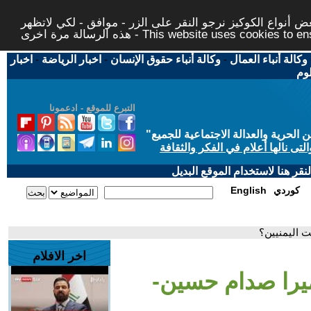
 أنواع الكوكيز نرجو النقر على الزر - موافق - لكي لاتظهر
This website uses cookies to ensure you ge
وكالة أنباء العمال
-
وكالة أنباء حقوق الإنسان
-
اخبار الرياضة
-
اخبار
لوم
التبرع للموقع - ادعمونا
حرية والعدالة الاجتماعية للجميع
"
تى نالها أعلام في الفكر والثقافة
قر هنا لاستخدام الموقع البديل
كوردي
English
 اليمنيين؟
اخر الافلام
ميرا صدام حسين-