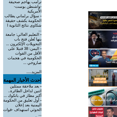
ترامب يهاجم صحيفة
-واشنطن بوست-
الأمريكية
-
سؤال برلماني يطالب
الحكومة بكشف حقيقة
شكاوى نتائج الثانوية ا
...
-
التعليم العالي: جامعة
بنها تُعلن فتح باب
التحويلات الإلكترون ...
-
اليمن: 38 قتيلا على
الأقل من القوات
الحكومية في هجمات
صاروخي ...
المزيد.....
احدث الأخبار المهمة
-
بعد ملاحقة ممثلين
اثنين لداخل الطائرة..
أكبر مطار في بانكوك ...
-
أول تعليق من الحكومة
اليمنية بعد إعلان
الحوثي استهداف -قوات
...