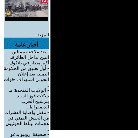
المزيد.....
أخبار عامة
-
بعد ملاحقة ممثلين
اثنين لداخل الطائرة..
أكبر مطار في بانكوك ...
-
أول تعليق من الحكومة
اليمنية بعد إعلان
الحوثي استهداف -قوات
...
-
الولايات المتحدة: ما
دلالات فوز السيد
بترشيح الحزب
الديمقراط ...
-
مقتل وإصابة العشرات
من الجيش اليمني في
هجمات تبناها الحوثيون
...
-
صحيفة: روبيو يدعو