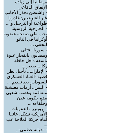
بريطانيا إلى زيادة
الإنفاق الدفاعي
-
واشنطن تحذر الأجانب
غير الشرعيين: غادروا
طواعية أو الترحيل و ...
-
الخارجية الروسية:
يجب طي صفحة عضوية
أوكرانيا في الناتو
لتحقي ...
-
سوريا.. قتلى
ومصابون بانفجار عبوة
ناسفة داخل حافلة
ركاب صغير ...
-
الإمارات.. تأجيل نظر
قضية -العتاد العسكري
للسودان- بعد تقديم ...
-
اليمن.. أزمات معيشية
متفاقمة وغضب شعبي
يضع حكومة عدن
وحلفاءه ...
-
-رويترز-: العقوبات
الأمريكية تشكل عائقا
أمام حركة الملاحة عب
...
-
-خيانة عظمى-..