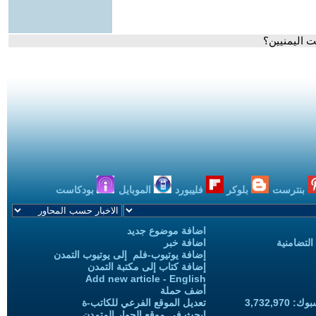
 اليمنيين؟
بنترست
بلوكر
فليبورد
الموبايل
بودكاست
اضافة موضوع جديد
التضامنية
اضافة خبر
إضافة يوتيوب-فلم إلى يوتيوب التمدن
إضافة كتاب إلى مكتبة التمدن
Add new article - English
أضف حملة
3,732,97
تعديل الموقع الفرعي للكاتب-ة
ابحث في موقع الحوار المتمدن