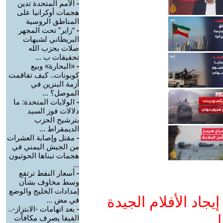
-
الأمم المتحدة تدين
هجمات أوكرانيا على
المناطق الروسية
-
“زاير” تحت المجهر
البريطاني لشبهات
صلات بحزب الله
تحقيقات ب ...
-
«البحارة» وبيع
كوبونات.. كيف تفاقمت
أزمة البنزين في
الموصل؟ ...
-
الولايات المتحدة: ما
دلالات فوز السيد
بترشيح الحزب
الديمقراط ...
-
مقتل وإصابة العشرات
من الجيش اليمني في
هجمات تبناها الحوثيون
...
-
أسعار النفط ترتفع
وسط مخاوف بشأن
إمدادات الخليج والوضع
جاد الأفلام الجيدة
في مض ...
-
بعد اتهامات -الابتزاز-..
ا
الفيفا يصرف مكافآت